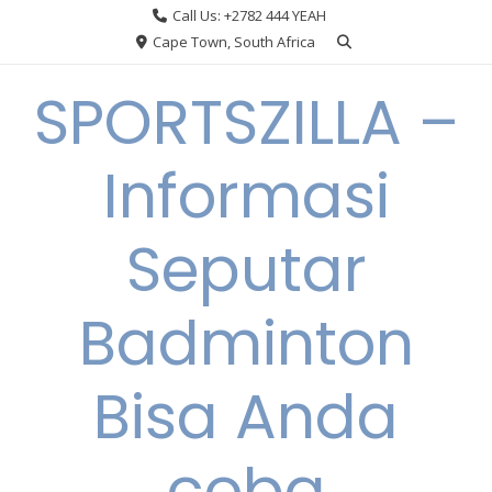
Skip
Call Us: +2782 444 YEAH
to
Cape Town, South Africa
content
SPORTSZILLA –
Informasi
Seputar
Badminton
Bisa Anda
coba