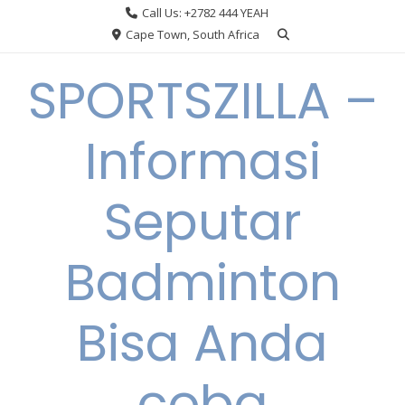
Skip
Call Us: +2782 444 YEAH
to
Cape Town, South Africa
content
SPORTSZILLA –
Informasi
Seputar
Badminton
Bisa Anda
coba