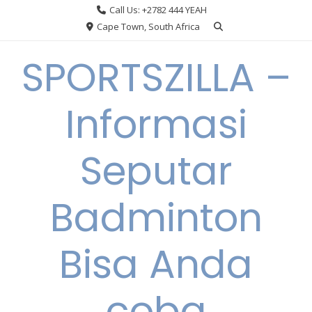
Skip
Call Us: +2782 444 YEAH
to
Cape Town, South Africa
content
SPORTSZILLA –
Informasi
Seputar
Badminton
Bisa Anda
coba