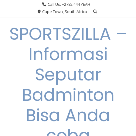
Skip
Call Us: +2782 444 YEAH
to
Cape Town, South Africa
content
SPORTSZILLA –
Informasi
Seputar
Badminton
Bisa Anda
coba