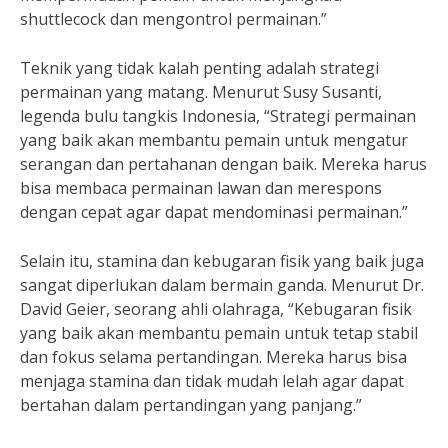
shuttlecock dan mengontrol permainan.”
Teknik yang tidak kalah penting adalah strategi
permainan yang matang. Menurut Susy Susanti,
legenda bulu tangkis Indonesia, “Strategi permainan
yang baik akan membantu pemain untuk mengatur
serangan dan pertahanan dengan baik. Mereka harus
bisa membaca permainan lawan dan merespons
dengan cepat agar dapat mendominasi permainan.”
Selain itu, stamina dan kebugaran fisik yang baik juga
sangat diperlukan dalam bermain ganda. Menurut Dr.
David Geier, seorang ahli olahraga, “Kebugaran fisik
yang baik akan membantu pemain untuk tetap stabil
dan fokus selama pertandingan. Mereka harus bisa
menjaga stamina dan tidak mudah lelah agar dapat
bertahan dalam pertandingan yang panjang.”