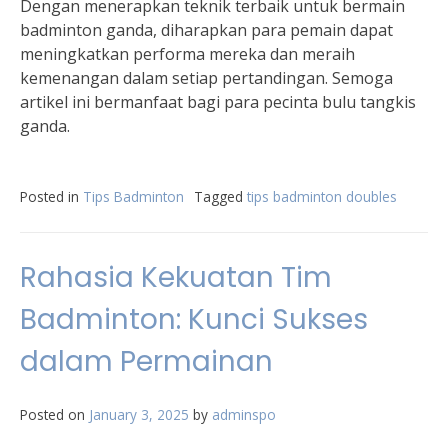
Dengan menerapkan teknik terbaik untuk bermain
badminton ganda, diharapkan para pemain dapat
meningkatkan performa mereka dan meraih
kemenangan dalam setiap pertandingan. Semoga
artikel ini bermanfaat bagi para pecinta bulu tangkis
ganda.
Posted in
Tips Badminton
Tagged
tips badminton doubles
Rahasia Kekuatan Tim
Badminton: Kunci Sukses
dalam Permainan
Posted on
January 3, 2025
by
adminspo