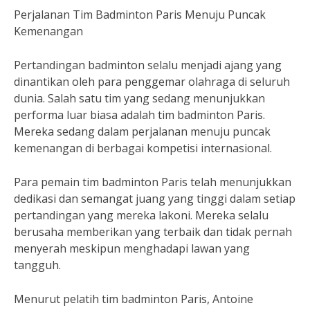
Perjalanan Tim Badminton Paris Menuju Puncak
Kemenangan
Pertandingan badminton selalu menjadi ajang yang
dinantikan oleh para penggemar olahraga di seluruh
dunia. Salah satu tim yang sedang menunjukkan
performa luar biasa adalah tim badminton Paris.
Mereka sedang dalam perjalanan menuju puncak
kemenangan di berbagai kompetisi internasional.
Para pemain tim badminton Paris telah menunjukkan
dedikasi dan semangat juang yang tinggi dalam setiap
pertandingan yang mereka lakoni. Mereka selalu
berusaha memberikan yang terbaik dan tidak pernah
menyerah meskipun menghadapi lawan yang
tangguh.
Menurut pelatih tim badminton Paris, Antoine