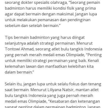
seorang dokter spesialis olahraga, “Seorang pemain
badminton harus memiliki kondisi fisik yang prima
agar dapat bermain dengan maksimal. Jangan lupa
untuk melakukan pemanasan dan pendinginan
sebelum dan setelah bermain.”
Tips bermain badminton yang harus diingat
selanjutnya adalah strategi permainan. Menurut
Tontowi Ahmad, seorang atlet bulu tangkis Indonesia
yang pernah meraih medali emas Olimpiade, “Penting
untuk memiliki strategi permainan yang baik. Kenali
kelemahan lawan dan manfaatkan kelebihan kita
dalam bermain.”
Selain itu, jangan lupa untuk selalu fokus dan tenang
saat bermain. Menurut Liliyana Natsir, mantan atlet
bulu tangkis Indonesia yang juga pernah meraih
medali emas Olimpiade, “Kesabaran dan ketenangan
sangat penting dalam permainan badminton. Jangan