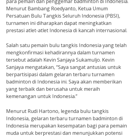
para pemain dan penggemar badminton di Indonesia.
Menurut Bambang Roedyanto, Ketua Umum
Persatuan Bulu Tangkis Seluruh Indonesia (PBSI),
turnamen ini diharapkan dapat meningkatkan
prestasi atlet-atlet Indonesia di kancah internasional.
Salah satu pemain bulu tangkis Indonesia yang telah
mengkonfirmasi kehadirannya dalam turnamen
tersebut adalah Kevin Sanjaya Sukamuljo. Kevin
Sanjaya mengatakan, “Saya sangat antusias untuk
berpartisipasi dalam gelaran terbaru turnamen
badminton di Indonesia ini. Saya akan memberikan
yang terbaik dan berusaha untuk meraih
kemenangan untuk Indonesia.”
Menurut Rudi Hartono, legenda bulu tangkis
Indonesia, gelaran terbaru turnamen badminton di
Indonesia merupakan kesempatan bagi para pemain
muda untuk berprestasi dan menunjukkan potensi