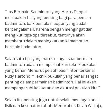
Tips Bermain Badminton yang Harus Diingat
merupakan hal yang penting bagi para pemain
badminton, baik pemula maupun yang sudah
berpengalaman. Karena dengan mengingat dan
mengikuti tips-tips tersebut, tentunya akan
membantu dalam meningkatkan kemampuan
bermain badminton.
Salah satu tips yang harus diingat saat bermain
badminton adalah memperhatikan teknik pukulan
yang benar. Menurut pelatih badminton terkenal,
Rudy Hartono, “Teknik pukulan yang benar sangat
penting dalam permainan badminton. Hal ini akan
mempengaruhi kekuatan dan akurasi pukulan kita.”
Selain itu, penting juga untuk selalu menjaga kondisi
fisik dan kesehatan tubuh. Menurut dr. Kevin Widjaja,