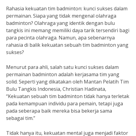
Rahasia kekuatan tim badminton: kunci sukses dalam
permainan. Siapa yang tidak mengenal olahraga
badminton? Olahraga yang identik dengan bulu
tangkis ini memang memiliki daya tarik tersendiri bagi
para pecinta olahraga. Namun, apa sebenarnya
rahasia di balik kekuatan sebuah tim badminton yang
sukses?
Menurut para ahli, salah satu kunci sukses dalam
permainan badminton adalah kerjasama tim yang
solid. Seperti yang dikatakan oleh Mantan Pelatih Tim
Bulu Tangkis Indonesia, Christian Hadinata,
“Kekuatan sebuah tim badminton tidak hanya terletak
pada kemampuan individu para pemain, tetapi juga
pada seberapa baik mereka bisa bekerja sama
sebagai tim.”
Tidak hanya itu, kekuatan mental juga menjadi faktor