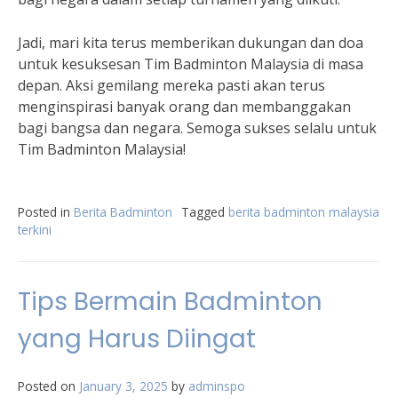
Jadi, mari kita terus memberikan dukungan dan doa
untuk kesuksesan Tim Badminton Malaysia di masa
depan. Aksi gemilang mereka pasti akan terus
menginspirasi banyak orang dan membanggakan
bagi bangsa dan negara. Semoga sukses selalu untuk
Tim Badminton Malaysia!
Posted in
Berita Badminton
Tagged
berita badminton malaysia
terkini
Tips Bermain Badminton
yang Harus Diingat
Posted on
January 3, 2025
by
adminspo