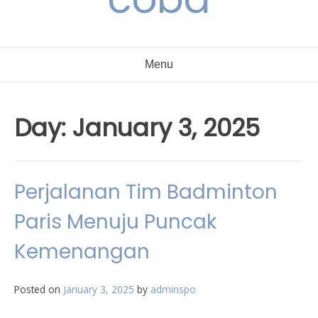
Menu
Day:
January 3, 2025
Perjalanan Tim Badminton
Paris Menuju Puncak
Kemenangan
Posted on
January 3, 2025
by
adminspo