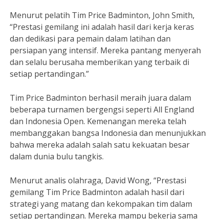
Menurut pelatih Tim Price Badminton, John Smith,
“Prestasi gemilang ini adalah hasil dari kerja keras
dan dedikasi para pemain dalam latihan dan
persiapan yang intensif. Mereka pantang menyerah
dan selalu berusaha memberikan yang terbaik di
setiap pertandingan.”
Tim Price Badminton berhasil meraih juara dalam
beberapa turnamen bergengsi seperti All England
dan Indonesia Open. Kemenangan mereka telah
membanggakan bangsa Indonesia dan menunjukkan
bahwa mereka adalah salah satu kekuatan besar
dalam dunia bulu tangkis.
Menurut analis olahraga, David Wong, “Prestasi
gemilang Tim Price Badminton adalah hasil dari
strategi yang matang dan kekompakan tim dalam
setiap pertandingan. Mereka mampu bekerja sama