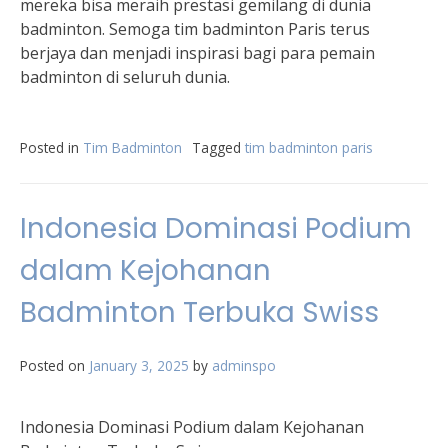
mereka bisa meraih prestasi gemilang di dunia
badminton. Semoga tim badminton Paris terus
berjaya dan menjadi inspirasi bagi para pemain
badminton di seluruh dunia.
Posted in
Tim Badminton
Tagged
tim badminton paris
Indonesia Dominasi Podium
dalam Kejohanan
Badminton Terbuka Swiss
Posted on
January 3, 2025
by
adminspo
Indonesia Dominasi Podium dalam Kejohanan