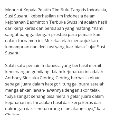
Menurut Kepala Pelatih Tim Bulu Tangkis Indonesia,
Susi Susanti, keberhasilan tim Indonesia dalam
kejohanan Badminton Terbuka Swiss ini adalah hasil
dari kerja keras dan persiapan yang matang. “Kami
sangat bangga dengan prestasi para pemain kami
dalam turnamen ini. Mereka telah menunjukkan
kemampuan dan dedikasi yang luar biasa,” ujar Susi
Susanti.
Salah satu pemain Indonesia yang berhasil meraih
kemenangan gemilang dalam kejohanan ini adalah
Anthony Sinisuka Ginting. Ginting berhasil keluar
sebagai juara dalam kategori tunggal putra setelah
mengalahkan lawan-lawannya dengan skor telak.
“Saya sangat senang bisa meraih gelar juara dalam
kejohanan ini. Ini adalah hasil dari kerja keras dan
dukungan dari semua orang di belakang saya,” kata
Ginting.