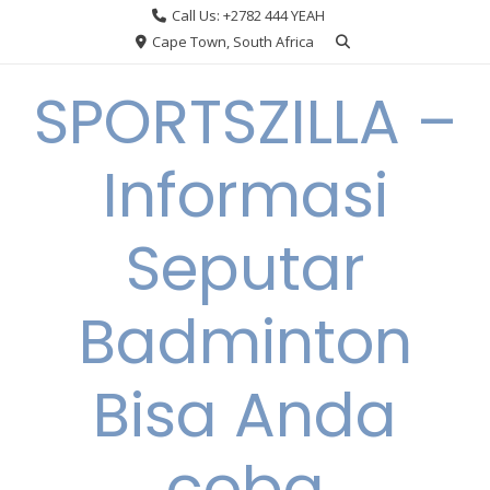
Skip
Call Us: +2782 444 YEAH
to
Cape Town, South Africa
content
SPORTSZILLA –
Informasi
Seputar
Badminton
Bisa Anda
coba