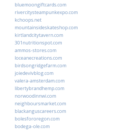
bluemoongiftcards.com
rivercitysteampunkexpo.com
kchoops.net
mountainsideskateshop.com
kirtlandcitytavern.com
301nutritionspot.com
ammos-stores.com
loceanecreations.com
birdsongridgefarm.com
joiedevivblog.com
valera-amsterdam.com
libertybrandhemp.com
norwoodinnwi.com
neighboursmarket.com
blackanguscareers.com
bolesfororegon.com
bodega-ole.com