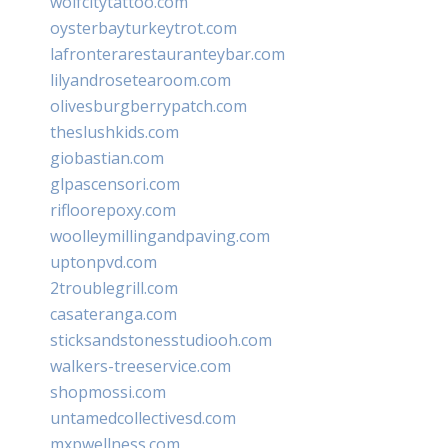
wolfcitytattoo.com
oysterbayturkeytrot.com
lafronterarestauranteybar.com
lilyandrosetearoom.com
olivesburgberrypatch.com
theslushkids.com
giobastian.com
glpascensori.com
rifloorepoxy.com
woolleymillingandpaving.com
uptonpvd.com
2troublegrill.com
casateranga.com
sticksandstonesstudiooh.com
walkers-treeservice.com
shopmossi.com
untamedcollectivesd.com
mxpwellness.com