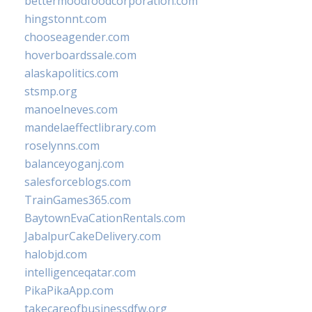
bettermoodfoodcorporation.com
hingstonnt.com
chooseagender.com
hoverboardssale.com
alaskapolitics.com
stsmp.org
manoelneves.com
mandelaeffectlibrary.com
roselynns.com
balanceyoganj.com
salesforceblogs.com
TrainGames365.com
BaytownEvaCationRentals.com
JabalpurCakeDelivery.com
halobjd.com
intelligenceqatar.com
PikaPikaApp.com
takecareofbusinessdfw.org