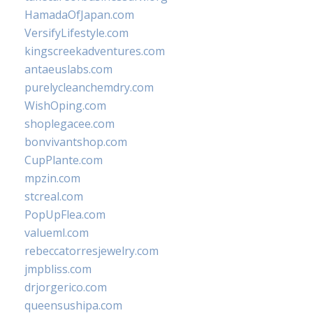
HamadaOfJapan.com
VersifyLifestyle.com
kingscreekadventures.com
antaeuslabs.com
purelycleanchemdry.com
WishOping.com
shoplegacee.com
bonvivantshop.com
CupPlante.com
mpzin.com
stcreal.com
PopUpFlea.com
valueml.com
rebeccatorresjewelry.com
jmpbliss.com
drjorgerico.com
queensushipa.com