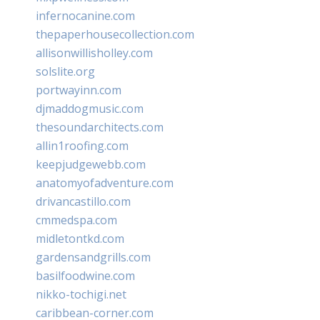
infernocanine.com
thepaperhousecollection.com
allisonwillisholley.com
solslite.org
portwayinn.com
djmaddogmusic.com
thesoundarchitects.com
allin1roofing.com
keepjudgewebb.com
anatomyofadventure.com
drivancastillo.com
cmmedspa.com
midletontkd.com
gardensandgrills.com
basilfoodwine.com
nikko-tochigi.net
caribbean-corner.com