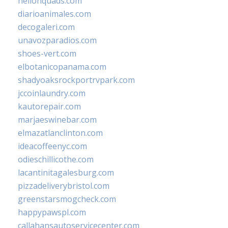
hellonquads.com
diarioanimales.com
decogaleri.com
unavozparadios.com
shoes-vert.com
elbotanicopanama.com
shadyoaksrockportrvpark.com
jccoinlaundry.com
kautorepair.com
marjaeswinebar.com
elmazatlanclinton.com
ideacoffeenyc.com
odieschillicothe.com
lacantinitagalesburg.com
pizzadeliverybristol.com
greenstarsmogcheck.com
happypawspl.com
callahansautoservicecenter.com