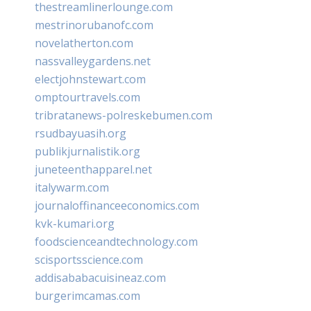
thestreamlinerlounge.com
mestrinorubanofc.com
novelatherton.com
nassvalleygardens.net
electjohnstewart.com
omptourtravels.com
tribratanews-polreskebumen.com
rsudbayuasih.org
publikjurnalistik.org
juneteenthapparel.net
italywarm.com
journaloffinanceeconomics.com
kvk-kumari.org
foodscienceandtechnology.com
scisportsscience.com
addisababacuisineaz.com
burgerimcamas.com