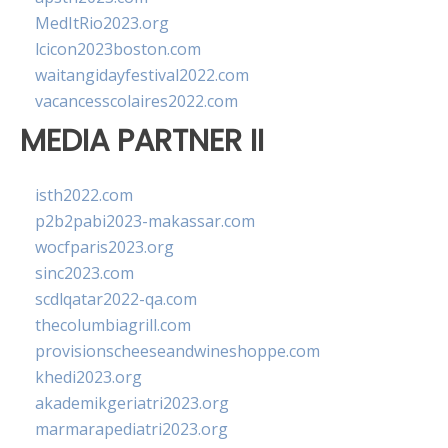
MedItRio2023.org
lcicon2023boston.com
waitangidayfestival2022.com
vacancesscolaires2022.com
MEDIA PARTNER II
isth2022.com
p2b2pabi2023-makassar.com
wocfparis2023.org
sinc2023.com
scdlqatar2022-qa.com
thecolumbiagrill.com
provisionscheeseandwineshoppe.com
khedi2023.org
akademikgeriatri2023.org
marmarapediatri2023.org