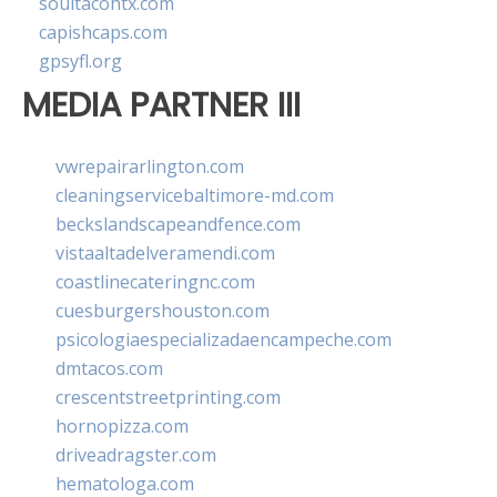
soultacohtx.com
capishcaps.com
gpsyfl.org
MEDIA PARTNER III
vwrepairarlington.com
cleaningservicebaltimore-md.com
beckslandscapeandfence.com
vistaaltadelveramendi.com
coastlinecateringnc.com
cuesburgershouston.com
psicologiaespecializadaencampeche.com
dmtacos.com
crescentstreetprinting.com
hornopizza.com
driveadragster.com
hematologa.com