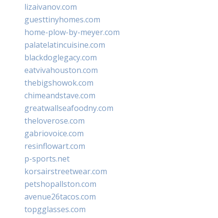
lizaivanov.com
guesttinyhomes.com
home-plow-by-meyer.com
palatelatincuisine.com
blackdoglegacy.com
eatvivahouston.com
thebigshowok.com
chimeandstave.com
greatwallseafoodny.com
theloverose.com
gabriovoice.com
resinflowart.com
p-sports.net
korsairstreetwear.com
petshopallston.com
avenue26tacos.com
topgglasses.com