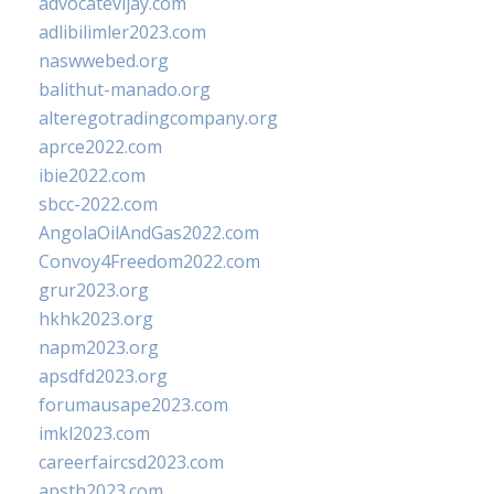
advocatevijay.com
adlibilimler2023.com
naswwebed.org
balithut-manado.org
alteregotradingcompany.org
aprce2022.com
ibie2022.com
sbcc-2022.com
AngolaOilAndGas2022.com
Convoy4Freedom2022.com
grur2023.org
hkhk2023.org
napm2023.org
apsdfd2023.org
forumausape2023.com
imkl2023.com
careerfaircsd2023.com
apsth2023.com