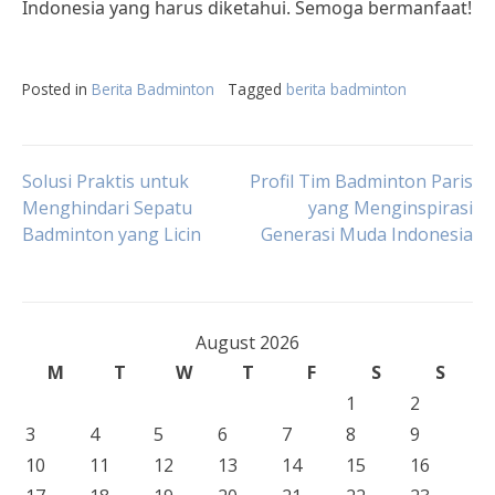
Indonesia yang harus diketahui. Semoga bermanfaat!
Posted in
Berita Badminton
Tagged
berita badminton
Post
Solusi Praktis untuk
Profil Tim Badminton Paris
Menghindari Sepatu
yang Menginspirasi
Badminton yang Licin
Generasi Muda Indonesia
navigation
August 2026
M
T
W
T
F
S
S
1
2
3
4
5
6
7
8
9
10
11
12
13
14
15
16