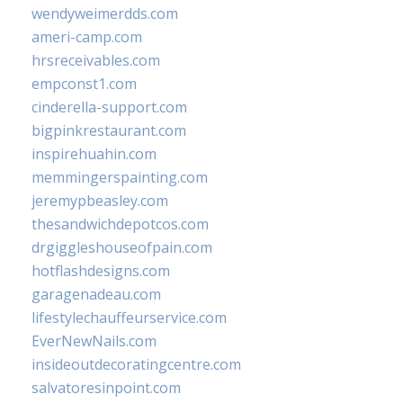
wendyweimerdds.com
ameri-camp.com
hrsreceivables.com
empconst1.com
cinderella-support.com
bigpinkrestaurant.com
inspirehuahin.com
memmingerspainting.com
jeremypbeasley.com
thesandwichdepotcos.com
drgiggleshouseofpain.com
hotflashdesigns.com
garagenadeau.com
lifestylechauffeurservice.com
EverNewNails.com
insideoutdecoratingcentre.com
salvatoresinpoint.com