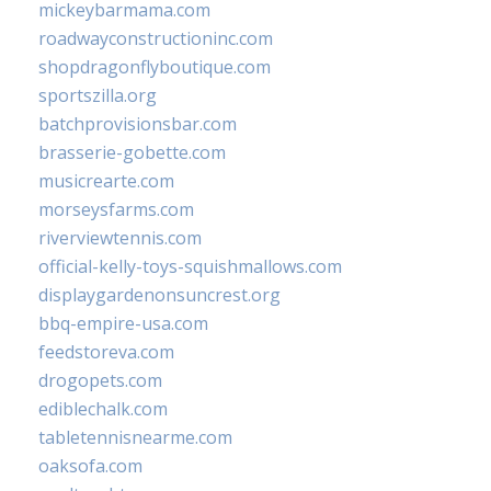
mickeybarmama.com
roadwayconstructioninc.com
shopdragonflyboutique.com
sportszilla.org
batchprovisionsbar.com
brasserie-gobette.com
musicrearte.com
morseysfarms.com
riverviewtennis.com
official-kelly-toys-squishmallows.com
displaygardenonsuncrest.org
bbq-empire-usa.com
feedstoreva.com
drogopets.com
ediblechalk.com
tabletennisnearme.com
oaksofa.com