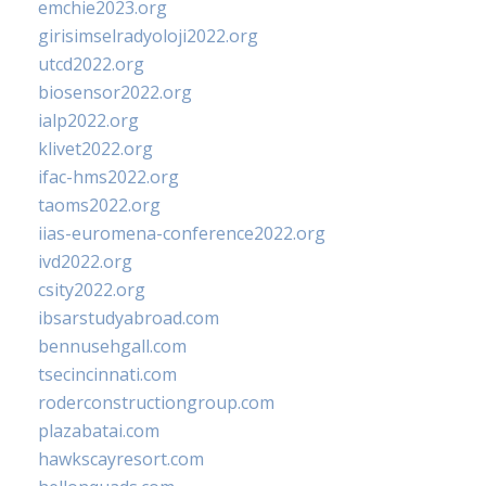
emchie2023.org
girisimselradyoloji2022.org
utcd2022.org
biosensor2022.org
ialp2022.org
klivet2022.org
ifac-hms2022.org
taoms2022.org
iias-euromena-conference2022.org
ivd2022.org
csity2022.org
ibsarstudyabroad.com
bennusehgall.com
tsecincinnati.com
roderconstructiongroup.com
plazabatai.com
hawkscayresort.com