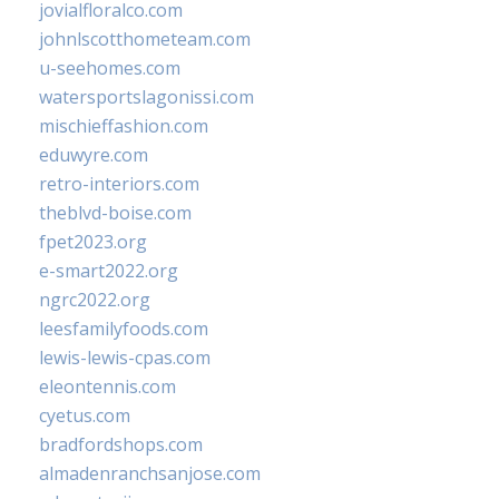
jovialfloralco.com
johnlscotthometeam.com
u-seehomes.com
watersportslagonissi.com
mischieffashion.com
eduwyre.com
retro-interiors.com
theblvd-boise.com
fpet2023.org
e-smart2022.org
ngrc2022.org
leesfamilyfoods.com
lewis-lewis-cpas.com
eleontennis.com
cyetus.com
bradfordshops.com
almadenranchsanjose.com