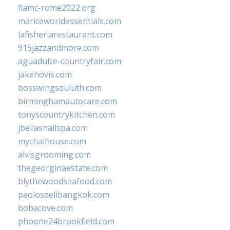
fiamc-rome2022.org
mariceworldessentials.com
lafisheriarestaurant.com
915jazzandmore.com
aguadulce-countryfair.com
jakehovis.com
bosswingsduluth.com
birminghamautocare.com
tonyscountrykitchen.com
jbellasnailspa.com
mychaihouse.com
alvisgrooming.com
thegeorginaestate.com
blythewoodseafood.com
paolosdelibangkok.com
bobacove.com
phoone24brookfield.com