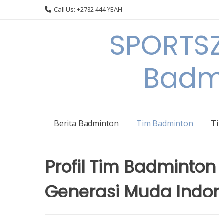
Skip
Call Us: +2782 444 YEAH
to
content
SPORTSZ
Badm
Berita Badminton
Tim Badminton
T
Profil Tim Badminton
Generasi Muda Indo