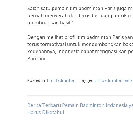
Salah satu pemain tim badminton Paris juga 
pernah menyerah dan terus berjuang untuk mer
membuahkan hasil.”
Dengan melihat profil tim badminton Paris ya
terus termotivasi untuk mengembangkan bak
kedepannya, Indonesia dapat menghasilkan pe
Paris ini.
Posted in
Tim Badminton
Tagged
tim badminton paris
Post
Berita Terbaru Pemain Badminton Indonesia y
Harus Diketahui
navigation