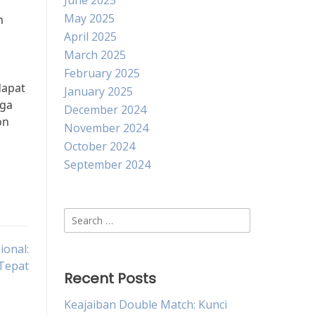
June 2025
May 2025
n
April 2025
March 2025
February 2025
dapat
January 2025
oga
December 2024
on
November 2024
October 2024
September 2024
Search
for:
ional:
Tepat
Recent Posts
Keajaiban Double Match: Kunci