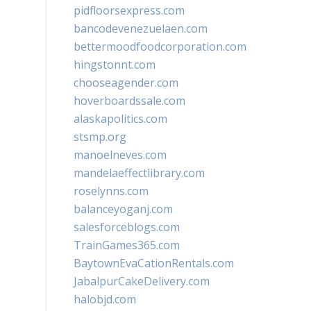
pidfloorsexpress.com
bancodevenezuelaen.com
bettermoodfoodcorporation.com
hingstonnt.com
chooseagender.com
hoverboardssale.com
alaskapolitics.com
stsmp.org
manoelneves.com
mandelaeffectlibrary.com
roselynns.com
balanceyoganj.com
salesforceblogs.com
TrainGames365.com
BaytownEvaCationRentals.com
JabalpurCakeDelivery.com
halobjd.com