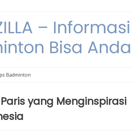
ILLA – Informasi
inton Bisa Anda
ips Badminton
 Paris yang Menginspirasi
nesia