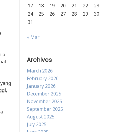
17
18
19
20
21
22
23
24
25
26
27
28
29
30
31
a
« Mar
nia
Archives
nal
March 2026
February 2026
 yang
January 2026
gi,
December 2025
November 2025
September 2025
ra
August 2025
July 2025