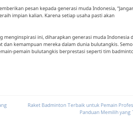
memberikan pesan kepada generasi muda Indonesia, “Janga
aih impian kalian. Karena setiap usaha pasti akan
ng menginspirasi ini, diharapkan generasi muda Indonesia 
at dan kemampuan mereka dalam dunia bulutangkis. Sem
main-pemain bulutangkis berprestasi seperti tim badmint
ang
Raket Badminton Terbaik untuk Pemain Profes
Panduan Memilih yang 