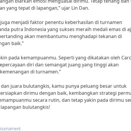
, jangan biarkan emosi menguasai dirimu. Tetap tenang dan
 yang tepat di lapangan,” ujar Lin Dan.
 juga menjadi faktor penentu keberhasilan di turnamen
anda putra Indonesia yang sukses meraih medali emas di a
n bertanding akan membantumu menghadapi tekanan di
gan baik.”
yakin pada kemampuanmu. Seperti yang dikatakan oleh Caro
“Kepercayaan diri dan semangat juang yang tinggi akan
kemenangan di turnamen.”
i dan juara bulutangkis, kamu punya peluang besar untuk
ersiapkan dirimu dengan baik, kembangkan strategi perm
 kemampuanmu secara rutin, dan tetap yakin pada dirimu sen
i lapangan bulutangkis!
 tournament