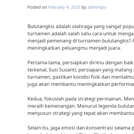
Posted on
February 4, 2025
by
adminspo
Bulutangkis adalah olahraga yang sangat popul
turnamen adalah salah satu cara untuk meng
menjadi pemenang di turnamen bulutangkis? A
meningkatkan peluangmu menjadi juara.
Pertama-tama, persiapkan dirimu dengan baik
terkenal, Susi Susanti, persiapan yang mata
turnamen, pastikan kondisi fisik dan mentalm
juga akan membantu meningkatkan performamu 
Kedua, fokuslah pada strategi permainan. Me
meraih kemenangan. Menurut legenda bulutan
menyusun strategi yang tepat akan membantu
Selain itu, jaga emosi dan konsentrasi selama p