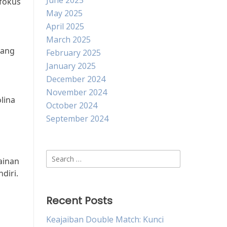
June 2025
 fokus
May 2025
April 2025
March 2025
jang
February 2025
January 2025
December 2024
November 2024
lina
October 2024
September 2024
Search
ainan
for:
diri.
Recent Posts
Keajaiban Double Match: Kunci