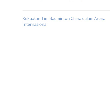
Post
Kekuatan Tim Badminton China dalam Arena
Internasional
navigation