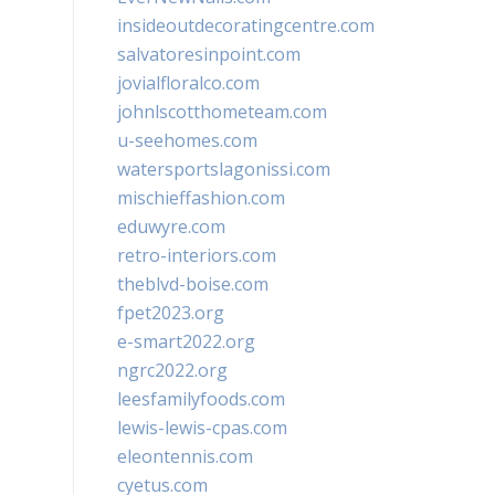
insideoutdecoratingcentre.com
salvatoresinpoint.com
jovialfloralco.com
johnlscotthometeam.com
u-seehomes.com
watersportslagonissi.com
mischieffashion.com
eduwyre.com
retro-interiors.com
theblvd-boise.com
fpet2023.org
e-smart2022.org
ngrc2022.org
leesfamilyfoods.com
lewis-lewis-cpas.com
eleontennis.com
cyetus.com