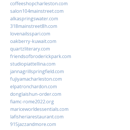
coffeeshopcharleston.com
salon104mainstreet.com
alkaspringswater.com
318mainstreet8h.com
lovenailsspari.com
oakberry-kuwait.com
quartzliterary.com
friendsofbroderickpark.com
studiopiattellina.com
jannagrillspringfield.com
fujiyamacharleston.com
elpatronchardon.com
donglaishun-order.com
fiamc-rome2022.org
mariceworldessentials.com
lafisheriarestaurant.com
915jazzandmore.com