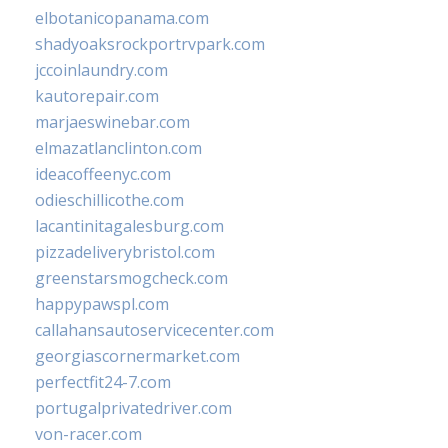
elbotanicopanama.com
shadyoaksrockportrvpark.com
jccoinlaundry.com
kautorepair.com
marjaeswinebar.com
elmazatlanclinton.com
ideacoffeenyc.com
odieschillicothe.com
lacantinitagalesburg.com
pizzadeliverybristol.com
greenstarsmogcheck.com
happypawspl.com
callahansautoservicecenter.com
georgiascornermarket.com
perfectfit24-7.com
portugalprivatedriver.com
von-racer.com