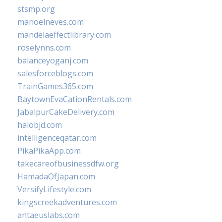
stsmp.org
manoelneves.com
mandelaeffectlibrary.com
roselynns.com
balanceyoganj.com
salesforceblogs.com
TrainGames365.com
BaytownEvaCationRentals.com
JabalpurCakeDelivery.com
halobjd.com
intelligenceqatar.com
PikaPikaApp.com
takecareofbusinessdfw.org
HamadaOfJapan.com
VersifyLifestyle.com
kingscreekadventures.com
antaeuslabs.com