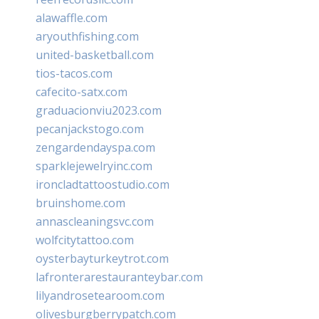
alawaffle.com
aryouthfishing.com
united-basketball.com
tios-tacos.com
cafecito-satx.com
graduacionviu2023.com
pecanjackstogo.com
zengardendayspa.com
sparklejewelryinc.com
ironcladtattoostudio.com
bruinshome.com
annascleaningsvc.com
wolfcitytattoo.com
oysterbayturkeytrot.com
lafronterarestauranteybar.com
lilyandrosetearoom.com
olivesburgberrypatch.com