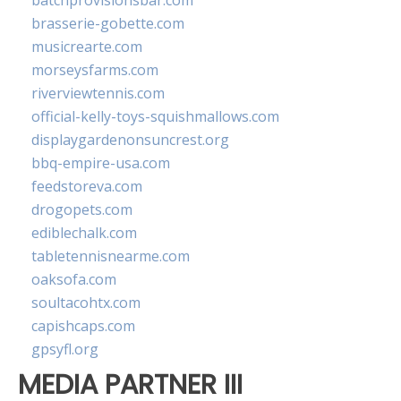
batchprovisionsbar.com
brasserie-gobette.com
musicrearte.com
morseysfarms.com
riverviewtennis.com
official-kelly-toys-squishmallows.com
displaygardenonsuncrest.org
bbq-empire-usa.com
feedstoreva.com
drogopets.com
ediblechalk.com
tabletennisnearme.com
oaksofa.com
soultacohtx.com
capishcaps.com
gpsyfl.org
MEDIA PARTNER III