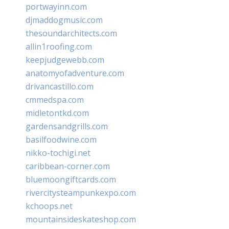
portwayinn.com
djmaddogmusic.com
thesoundarchitects.com
allin1roofing.com
keepjudgewebb.com
anatomyofadventure.com
drivancastillo.com
cmmedspa.com
midletontkd.com
gardensandgrills.com
basilfoodwine.com
nikko-tochigi.net
caribbean-corner.com
bluemoongiftcards.com
rivercitysteampunkexpo.com
kchoops.net
mountainsideskateshop.com