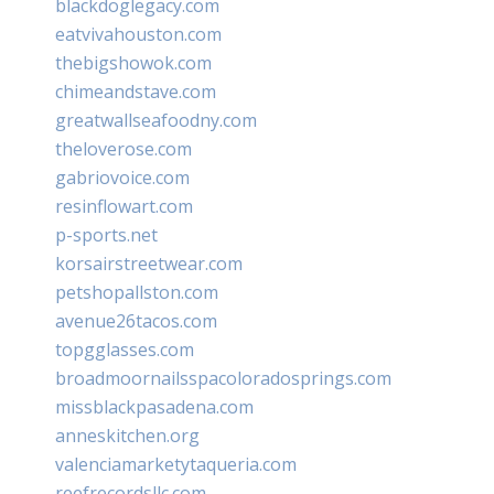
blackdoglegacy.com
eatvivahouston.com
thebigshowok.com
chimeandstave.com
greatwallseafoodny.com
theloverose.com
gabriovoice.com
resinflowart.com
p-sports.net
korsairstreetwear.com
petshopallston.com
avenue26tacos.com
topgglasses.com
broadmoornailsspacoloradosprings.com
missblackpasadena.com
anneskitchen.org
valenciamarketytaqueria.com
reefrecordsllc.com