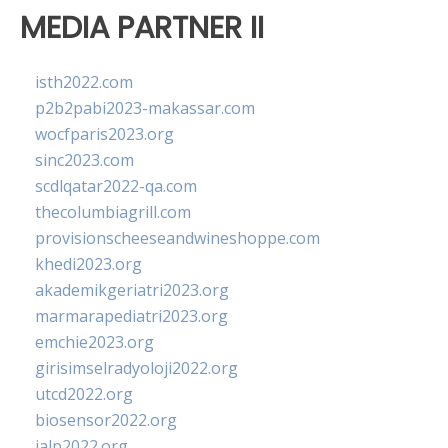
MEDIA PARTNER II
isth2022.com
p2b2pabi2023-makassar.com
wocfparis2023.org
sinc2023.com
scdlqatar2022-qa.com
thecolumbiagrill.com
provisionscheeseandwineshoppe.com
khedi2023.org
akademikgeriatri2023.org
marmarapediatri2023.org
emchie2023.org
girisimselradyoloji2022.org
utcd2022.org
biosensor2022.org
ialp2022.org