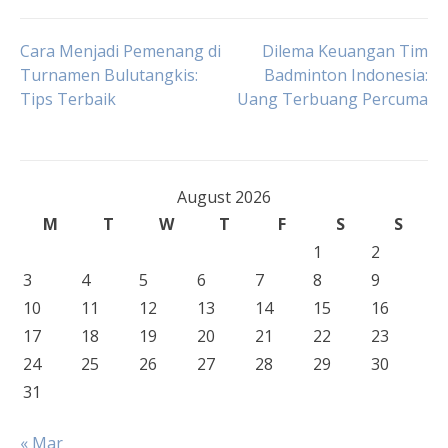
Post
Cara Menjadi Pemenang di
Dilema Keuangan Tim
Turnamen Bulutangkis:
Badminton Indonesia:
Tips Terbaik
Uang Terbuang Percuma
navigation
August 2026
M
T
W
T
F
S
S
1
2
3
4
5
6
7
8
9
10
11
12
13
14
15
16
17
18
19
20
21
22
23
24
25
26
27
28
29
30
31
« Mar