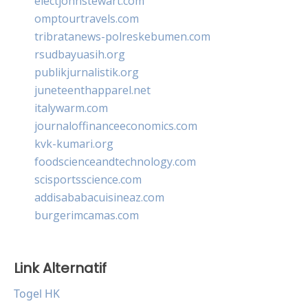
electjohnstewart.com
omptourtravels.com
tribratanews-polreskebumen.com
rsudbayuasih.org
publikjurnalistik.org
juneteenthapparel.net
italywarm.com
journaloffinanceeconomics.com
kvk-kumari.org
foodscienceandtechnology.com
scisportsscience.com
addisababacuisineaz.com
burgerimcamas.com
Link Alternatif
Togel HK