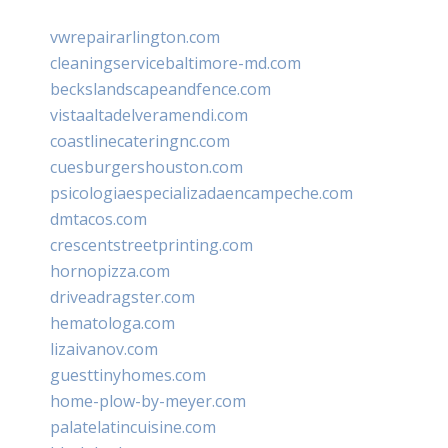
vwrepairarlington.com
cleaningservicebaltimore-md.com
beckslandscapeandfence.com
vistaaltadelveramendi.com
coastlinecateringnc.com
cuesburgershouston.com
psicologiaespecializadaencampeche.com
dmtacos.com
crescentstreetprinting.com
hornopizza.com
driveadragster.com
hematologa.com
lizaivanov.com
guesttinyhomes.com
home-plow-by-meyer.com
palatelatincuisine.com