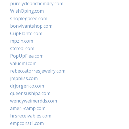
purelycleanchemdry.com
WishOping.com
shoplegacee.com
bonvivantshop.com
CupPlante.com
mpzin.com
stcreal.com
PopUpFlea.com
valueml.com
rebeccatorresjewelry.com
jmpbliss.com
drjorgerico.com
queensushipa.com
wendyweimerdds.com
ameri-camp.com
hrsreceivables.com
empconst1.com