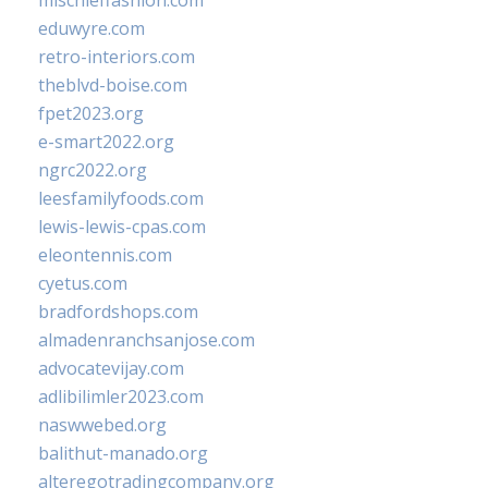
mischieffashion.com
eduwyre.com
retro-interiors.com
theblvd-boise.com
fpet2023.org
e-smart2022.org
ngrc2022.org
leesfamilyfoods.com
lewis-lewis-cpas.com
eleontennis.com
cyetus.com
bradfordshops.com
almadenranchsanjose.com
advocatevijay.com
adlibilimler2023.com
naswwebed.org
balithut-manado.org
alteregotradingcompany.org