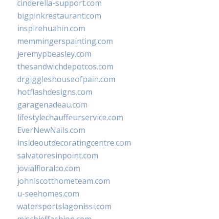
cinderella-support.com
bigpinkrestaurant.com
inspirehuahin.com
memmingerspainting.com
jeremypbeasley.com
thesandwichdepotcos.com
drgiggleshouseofpain.com
hotflashdesigns.com
garagenadeau.com
lifestylechauffeurservice.com
EverNewNails.com
insideoutdecoratingcentre.com
salvatoresinpoint.com
jovialfloralco.com
johnlscotthometeam.com
u-seehomes.com
watersportslagonissi.com