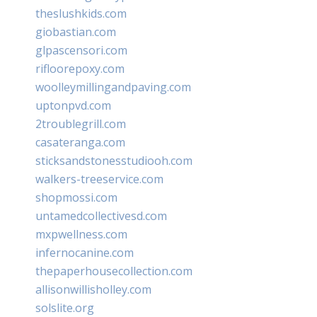
theslushkids.com
giobastian.com
glpascensori.com
rifloorepoxy.com
woolleymillingandpaving.com
uptonpvd.com
2troublegrill.com
casateranga.com
sticksandstonesstudiooh.com
walkers-treeservice.com
shopmossi.com
untamedcollectivesd.com
mxpwellness.com
infernocanine.com
thepaperhousecollection.com
allisonwillisholley.com
solslite.org