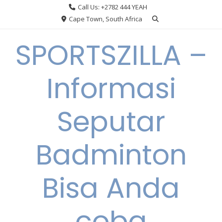
Skip
Call Us: +2782 444 YEAH
to
Cape Town, South Africa
content
SPORTSZILLA –
Informasi
Seputar
Badminton
Bisa Anda
coba