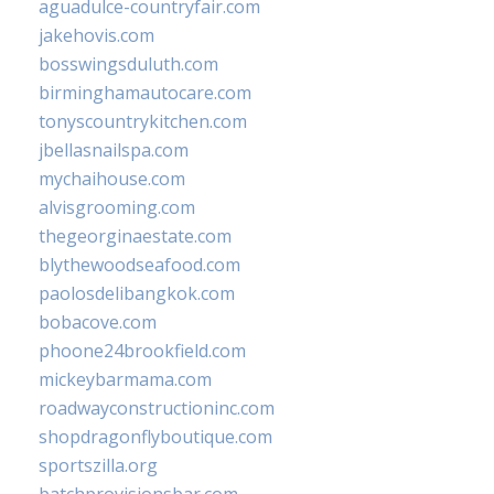
aguadulce-countryfair.com
jakehovis.com
bosswingsduluth.com
birminghamautocare.com
tonyscountrykitchen.com
jbellasnailspa.com
mychaihouse.com
alvisgrooming.com
thegeorginaestate.com
blythewoodseafood.com
paolosdelibangkok.com
bobacove.com
phoone24brookfield.com
mickeybarmama.com
roadwayconstructioninc.com
shopdragonflyboutique.com
sportszilla.org