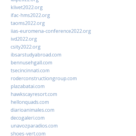
klivet2022.org
ifac-hms2022.org
taoms2022.org
iias-euromena-conference2022.org
ivd2022.org
csity2022.org
ibsarstudyabroad.com
bennusehgall.com
tsecincinnati.com
roderconstructiongroup.com
plazabatai.com
hawkscayresort.com
hellonquads.com
diarioanimales.com
decogaleri.com
unavozparadios.com
shoes-vert.com