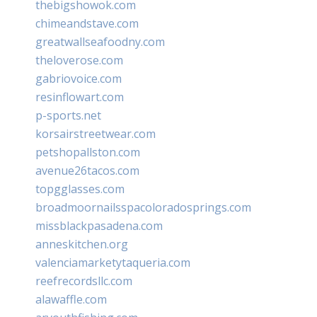
thebigshowok.com
chimeandstave.com
greatwallseafoodny.com
theloverose.com
gabriovoice.com
resinflowart.com
p-sports.net
korsairstreetwear.com
petshopallston.com
avenue26tacos.com
topgglasses.com
broadmoornailsspacoloradosprings.com
missblackpasadena.com
anneskitchen.org
valenciamarketytaqueria.com
reefrecordsllc.com
alawaffle.com