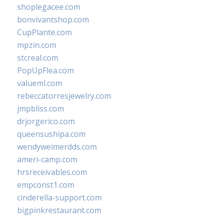
shoplegacee.com
bonvivantshop.com
CupPlante.com
mpzin.com
stcreal.com
PopUpFlea.com
valueml.com
rebeccatorresjewelry.com
jmpbliss.com
drjorgerico.com
queensushipa.com
wendyweimerdds.com
ameri-camp.com
hrsreceivables.com
empconst1.com
cinderella-support.com
bigpinkrestaurant.com