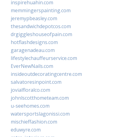
inspirehuahin.com
memmingerspainting.com
jeremypbeasley.com
thesandwichdepotcos.com
drgiggleshouseofpain.com
hotflashdesigns.com
garagenadeau.com
lifestylechauffeurservice.com
EverNewNails.com
insideoutdecoratingcentre.com
salvatoresinpoint.com
jovialfloralco.com
johnlscotthometeam.com
u-seehomes.com
watersportslagonissi.com
mischieffashion.com
eduwyre.com