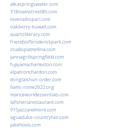
alkaspringswater.com
318mainstreet8h.com
lovenailsspari.com
oakberry-kuwait.com
quartzliterary.com
friendsofbroderickpark.com
studiopiattellina.com
jannagrillspringfield.com
fujiyamacharleston.com
elpatronchardon.com
donglaishun-order.com
fiamc-rome2022.org
mariceworldessentials.com
lafisheriarestaurant.com
915jazzandmore.com
aguadulce-countryfair.com
jakehovis.com