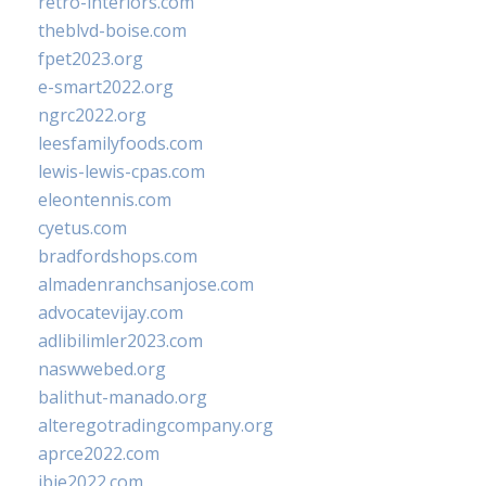
retro-interiors.com
theblvd-boise.com
fpet2023.org
e-smart2022.org
ngrc2022.org
leesfamilyfoods.com
lewis-lewis-cpas.com
eleontennis.com
cyetus.com
bradfordshops.com
almadenranchsanjose.com
advocatevijay.com
adlibilimler2023.com
naswwebed.org
balithut-manado.org
alteregotradingcompany.org
aprce2022.com
ibie2022.com