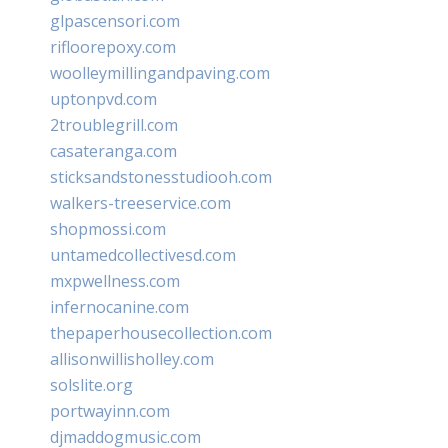
glpascensori.com
rifloorepoxy.com
woolleymillingandpaving.com
uptonpvd.com
2troublegrill.com
casateranga.com
sticksandstonesstudiooh.com
walkers-treeservice.com
shopmossi.com
untamedcollectivesd.com
mxpwellness.com
infernocanine.com
thepaperhousecollection.com
allisonwillisholley.com
solslite.org
portwayinn.com
djmaddogmusic.com