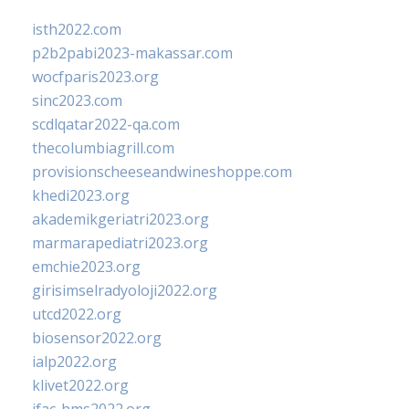
isth2022.com
p2b2pabi2023-makassar.com
wocfparis2023.org
sinc2023.com
scdlqatar2022-qa.com
thecolumbiagrill.com
provisionscheeseandwineshoppe.com
khedi2023.org
akademikgeriatri2023.org
marmarapediatri2023.org
emchie2023.org
girisimselradyoloji2022.org
utcd2022.org
biosensor2022.org
ialp2022.org
klivet2022.org