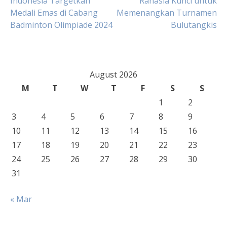
Post
Indonesia Targetkan
Rahasia Kunci untuk
Medali Emas di Cabang
Memenangkan Turnamen
Badminton Olimpiade 2024
Bulutangkis
navigation
August 2026
M
T
W
T
F
S
S
1
2
3
4
5
6
7
8
9
10
11
12
13
14
15
16
17
18
19
20
21
22
23
24
25
26
27
28
29
30
31
« Mar