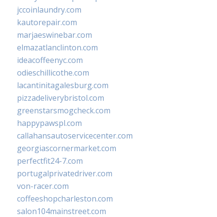
jccoinlaundry.com
kautorepair.com
marjaeswinebar.com
elmazatlanclinton.com
ideacoffeenyc.com
odieschillicothe.com
lacantinitagalesburg.com
pizzadeliverybristol.com
greenstarsmogcheck.com
happypawspl.com
callahansautoservicecenter.com
georgiascornermarket.com
perfectfit24-7.com
portugalprivatedriver.com
von-racer.com
coffeeshopcharleston.com
salon104mainstreet.com