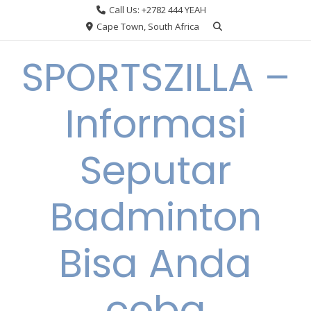
Skip
Call Us: +2782 444 YEAH
to
Cape Town, South Africa
content
SPORTSZILLA –
Informasi
Seputar
Badminton
Bisa Anda
coba