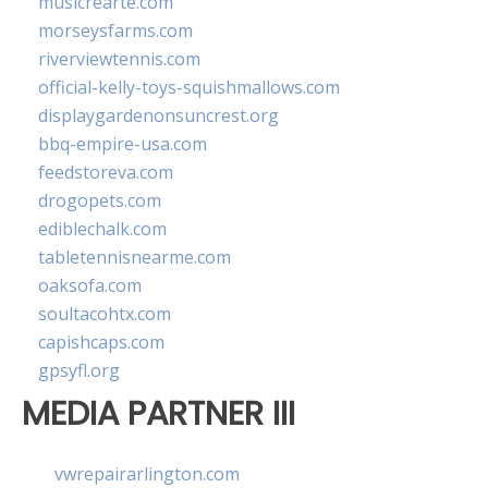
musicrearte.com
morseysfarms.com
riverviewtennis.com
official-kelly-toys-squishmallows.com
displaygardenonsuncrest.org
bbq-empire-usa.com
feedstoreva.com
drogopets.com
ediblechalk.com
tabletennisnearme.com
oaksofa.com
soultacohtx.com
capishcaps.com
gpsyfl.org
MEDIA PARTNER III
vwrepairarlington.com