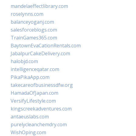
mandelaeffectlibrary.com
roselynns.com
balanceyoganj.com
salesforceblogs.com
TrainGames365.com
BaytownEvaCationRentals.com
JabalpurCakeDelivery.com
halobjd.com
intelligenceqatar.com
PikaPikaApp.com
takecareofbusinessdfw.org
HamadaOfJapan.com
VersifyLifestyle.com
kingscreekadventures.com
antaeuslabs.com
purelycleanchemdry.com
WishOping.com