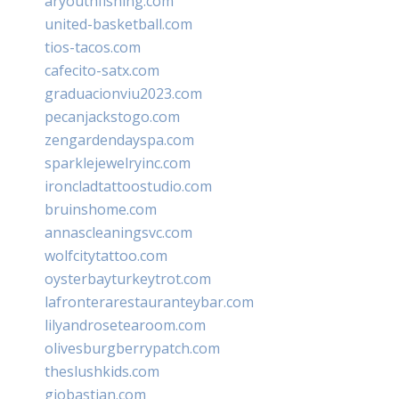
aryouthfishing.com
united-basketball.com
tios-tacos.com
cafecito-satx.com
graduacionviu2023.com
pecanjackstogo.com
zengardendayspa.com
sparklejewelryinc.com
ironcladtattoostudio.com
bruinshome.com
annascleaningsvc.com
wolfcitytattoo.com
oysterbayturkeytrot.com
lafronterarestauranteybar.com
lilyandrosetearoom.com
olivesburgberrypatch.com
theslushkids.com
giobastian.com