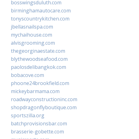
bosswingsduluth.com
birminghamautocare.com
tonyscountrykitchen.com
jbellasnailspa.com
mychaihouse.com
alvisgrooming.com
thegeorginaestate.com
blythewoodseafood.com
paolosdelibangkok.com
bobacove.com
phoone24brookfield.com
mickeybarmama.com
roadwayconstructioninc.com
shopdragonflyboutique.com
sportszilla.org
batchprovisionsbar.com
brasserie-gobette.com