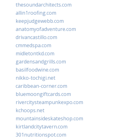
thesoundarchitects.com
allin1roofing.com
keepjudgewebb.com
anatomyofadventure.com
drivancastillo.com
cmmedspa.com
midletontkd.com
gardensandgrills.com
basilfoodwine.com
nikko-tochigi.net
caribbean-corner.com
bluemoongiftcards.com
rivercitysteampunkexpo.com
kchoops.net
mountainsideskateshop.com
kirtlandcitytavern.com
301nutritionspot.com