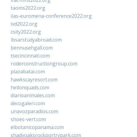
ifac-hms2022.org
taoms2022.org
iias-euromena-conference2022.org
ivd2022.org
csity2022.org
ibsarstudyabroad.com
bennusehgall.com
tsecincinnati.com
roderconstructiongroup.com
plazabatai.com
hawkscayresort.com
hellonquads.com
diarioanimales.com
decogaleri.com
unavozparadios.com
shoes-vert.com
elbotanicopanama.com
shadyoaksrockportrvpark.com