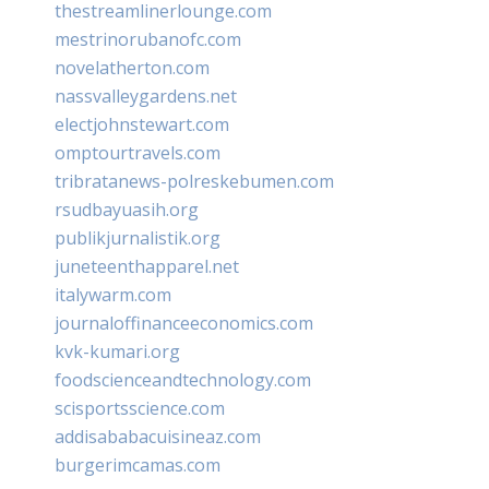
thestreamlinerlounge.com
mestrinorubanofc.com
novelatherton.com
nassvalleygardens.net
electjohnstewart.com
omptourtravels.com
tribratanews-polreskebumen.com
rsudbayuasih.org
publikjurnalistik.org
juneteenthapparel.net
italywarm.com
journaloffinanceeconomics.com
kvk-kumari.org
foodscienceandtechnology.com
scisportsscience.com
addisababacuisineaz.com
burgerimcamas.com