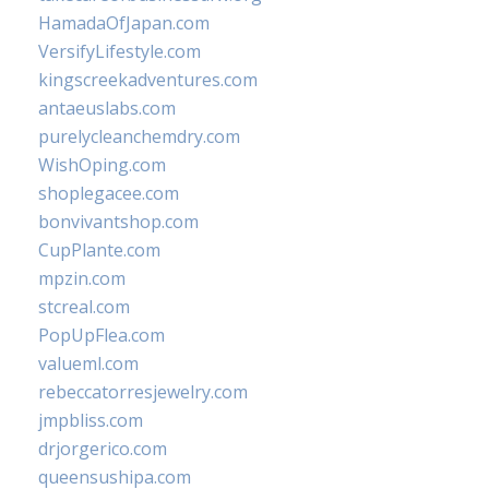
HamadaOfJapan.com
VersifyLifestyle.com
kingscreekadventures.com
antaeuslabs.com
purelycleanchemdry.com
WishOping.com
shoplegacee.com
bonvivantshop.com
CupPlante.com
mpzin.com
stcreal.com
PopUpFlea.com
valueml.com
rebeccatorresjewelry.com
jmpbliss.com
drjorgerico.com
queensushipa.com