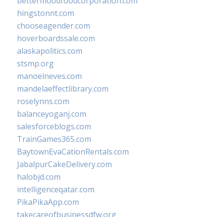
bettermoodfoodcorporation.com
hingstonnt.com
chooseagender.com
hoverboardssale.com
alaskapolitics.com
stsmp.org
manoelneves.com
mandelaeffectlibrary.com
roselynns.com
balanceyoganj.com
salesforceblogs.com
TrainGames365.com
BaytownEvaCationRentals.com
JabalpurCakeDelivery.com
halobjd.com
intelligenceqatar.com
PikaPikaApp.com
takecareofbusinessdfw.org