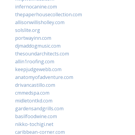
infernocanine.com
thepaperhousecollection.com
allisonwillisholley.com
solslite.org
portwayinn.com
djmaddogmusic.com
thesoundarchitects.com
allin1roofing.com
keepjudgewebb.com
anatomyofadventure.com
drivancastillo.com
cmmedspa.com
midletontkd.com
gardensandgrills.com
basilfoodwine.com
nikko-tochigi.net
caribbean-corner.com