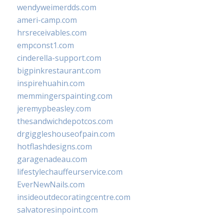
wendyweimerdds.com
ameri-camp.com
hrsreceivables.com
empconst1.com
cinderella-support.com
bigpinkrestaurant.com
inspirehuahin.com
memmingerspainting.com
jeremypbeasley.com
thesandwichdepotcos.com
drgiggleshouseofpain.com
hotflashdesigns.com
garagenadeau.com
lifestylechauffeurservice.com
EverNewNails.com
insideoutdecoratingcentre.com
salvatoresinpoint.com