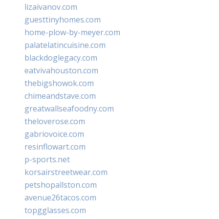
lizaivanov.com
guesttinyhomes.com
home-plow-by-meyer.com
palatelatincuisine.com
blackdoglegacy.com
eatvivahouston.com
thebigshowok.com
chimeandstave.com
greatwallseafoodny.com
theloverose.com
gabriovoice.com
resinflowart.com
p-sports.net
korsairstreetwear.com
petshopallston.com
avenue26tacos.com
topgglasses.com