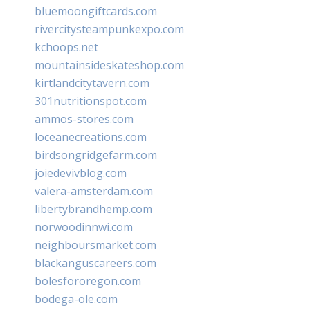
bluemoongiftcards.com
rivercitysteampunkexpo.com
kchoops.net
mountainsideskateshop.com
kirtlandcitytavern.com
301nutritionspot.com
ammos-stores.com
loceanecreations.com
birdsongridgefarm.com
joiedevivblog.com
valera-amsterdam.com
libertybrandhemp.com
norwoodinnwi.com
neighboursmarket.com
blackanguscareers.com
bolesfororegon.com
bodega-ole.com