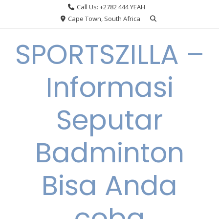
Skip
Call Us: +2782 444 YEAH
to
Cape Town, South Africa
content
SPORTSZILLA –
Informasi
Seputar
Badminton
Bisa Anda
coba