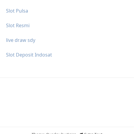
Slot Pulsa
Slot Resmi
live draw sdy
Slot Deposit Indosat