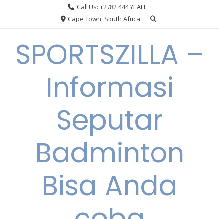
Skip
Call Us: +2782 444 YEAH
to
Cape Town, South Africa
content
SPORTSZILLA –
Informasi
Seputar
Badminton
Bisa Anda
coba