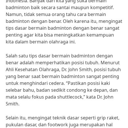
Indonesia. Banyak dari kita yang suka bermain
badminton baik secara santai maupun kompetitif.
Namun, tidak semua orang tahu cara bermain
badminton dengan benar. Oleh karena itu, mengingat
tips dasar bermain badminton dengan benar sangat
penting agar kita bisa meningkatkan kemampuan
kita dalam bermain olahraga ini.
Salah satu tips dasar bermain badminton dengan
benar adalah memperhatikan posisi tubuh. Menurut
Ahli Kesehatan Olahraga, Dr. John Smith, posisi tubuh
yang benar saat bermain badminton sangat penting
untuk menghindari cedera. “Pastikan posisi kaki
selebar bahu, badan sedikit condong ke depan, dan
mata selalu fokus pada shuttlecock,” kata Dr. John
Smith.
Selain itu, mengingat teknik dasar seperti grip raket,
pukulan dasar, dan footwork juga merupakan hal