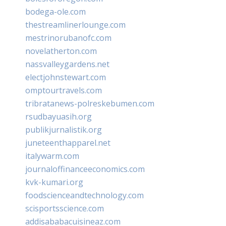
bodega-ole.com
thestreamlinerlounge.com
mestrinorubanofc.com
novelatherton.com
nassvalleygardens.net
electjohnstewart.com
omptourtravels.com
tribratanews-polreskebumen.com
rsudbayuasih.org
publikjurnalistik.org
juneteenthapparel.net
italywarm.com
journaloffinanceeconomics.com
kvk-kumari.org
foodscienceandtechnology.com
scisportsscience.com
addisababacuisineaz.com