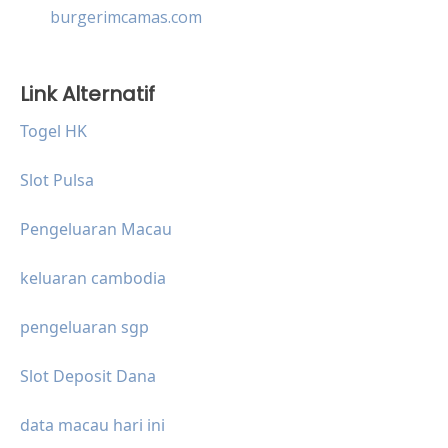
burgerimcamas.com
Link Alternatif
Togel HK
Slot Pulsa
Pengeluaran Macau
keluaran cambodia
pengeluaran sgp
Slot Deposit Dana
data macau hari ini