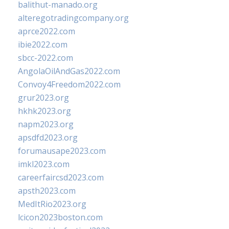
balithut-manado.org
alteregotradingcompany.org
aprce2022.com
ibie2022.com
sbcc-2022.com
AngolaOilAndGas2022.com
Convoy4Freedom2022.com
grur2023.org
hkhk2023.org
napm2023.org
apsdfd2023.org
forumausape2023.com
imkl2023.com
careerfaircsd2023.com
apsth2023.com
MedItRio2023.org
lcicon2023boston.com