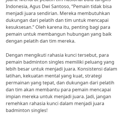
Indonesia, Agus Dwi Santoso, “Pemain tidak bisa
menjadi juara sendirian. Mereka membutuhkan
dukungan dari pelatih dan tim untuk mencapai
kesuksesan.” Oleh karena itu, penting bagi para
pemain untuk membangun hubungan yang baik
dengan pelatih dan tim mereka.
Dengan mengikuti rahasia kunci tersebut, para
pemain badminton singles memiliki peluang yang
lebih besar untuk menjadi juara. Konsistensi dalam
latihan, kekuatan mental yang kuat, strategi
permainan yang tepat, dan dukungan dari pelatih
dan tim akan membantu para pemain mencapai
impian mereka untuk menjadi juara. Jadi, jangan
remehkan rahasia kunci dalam menjadi juara
badminton singles!