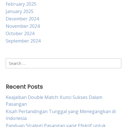
February 2025
January 2025
December 2024
November 2024
October 2024
September 2024
Search
for:
Recent Posts
Keajaiban Double Match: Kunci Sukses Dalam
Pasangan
Kisah Pertandingan Tunggal yang Menegangkan di
Indonesia
Panduan Strategi Pasangan yang Efektif untuk