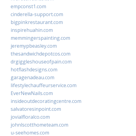
empconst1.com
cinderella-support.com
bigpinkrestaurant.com
inspirehuahin.com
memmingerspainting.com
jeremypbeasley.com
thesandwichdepotcos.com
drgiggleshouseofpain.com
hotflashdesigns.com
garagenadeau.com
lifestylechauffeurservice.com
EverNewNails.com
insideoutdecoratingcentre.com
salvatoresinpoint.com
jovialfloralco.com
johnlscotthometeam.com
u-seehomes.com