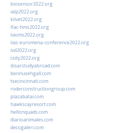
biosensor2022.org
ialp2022.org
klivet2022.org
ifac-hms2022.org
taoms2022.org
iias-euromena-conference2022.org
ivd2022.org
csity2022.org
ibsarstudyabroad.com
bennusehgall.com
tsecincinnati.com
roderconstructiongroup.com
plazabatai.com
hawkscayresort.com
hellonquads.com
diarioanimales.com
decogaleri.com