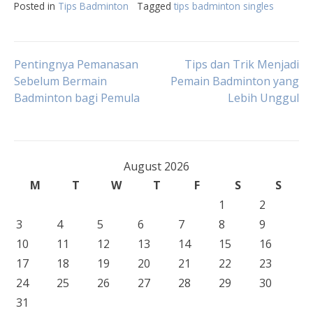
Posted in
Tips Badminton
Tagged
tips badminton singles
Post
Pentingnya Pemanasan
Tips dan Trik Menjadi
Sebelum Bermain
Pemain Badminton yang
Badminton bagi Pemula
Lebih Unggul
navigation
August 2026
M
T
W
T
F
S
S
1
2
3
4
5
6
7
8
9
10
11
12
13
14
15
16
17
18
19
20
21
22
23
24
25
26
27
28
29
30
31