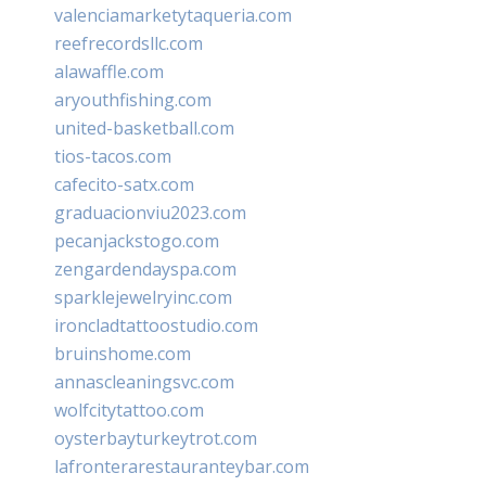
valenciamarketytaqueria.com
reefrecordsllc.com
alawaffle.com
aryouthfishing.com
united-basketball.com
tios-tacos.com
cafecito-satx.com
graduacionviu2023.com
pecanjackstogo.com
zengardendayspa.com
sparklejewelryinc.com
ironcladtattoostudio.com
bruinshome.com
annascleaningsvc.com
wolfcitytattoo.com
oysterbayturkeytrot.com
lafronterarestauranteybar.com