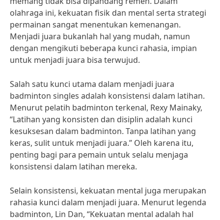
memang tidak bisa dipandang remeh. Dalam
olahraga ini, kekuatan fisik dan mental serta strategi
permainan sangat menentukan kemenangan.
Menjadi juara bukanlah hal yang mudah, namun
dengan mengikuti beberapa kunci rahasia, impian
untuk menjadi juara bisa terwujud.
Salah satu kunci utama dalam menjadi juara
badminton singles adalah konsistensi dalam latihan.
Menurut pelatih badminton terkenal, Rexy Mainaky,
“Latihan yang konsisten dan disiplin adalah kunci
kesuksesan dalam badminton. Tanpa latihan yang
keras, sulit untuk menjadi juara.” Oleh karena itu,
penting bagi para pemain untuk selalu menjaga
konsistensi dalam latihan mereka.
Selain konsistensi, kekuatan mental juga merupakan
rahasia kunci dalam menjadi juara. Menurut legenda
badminton, Lin Dan, “Kekuatan mental adalah hal