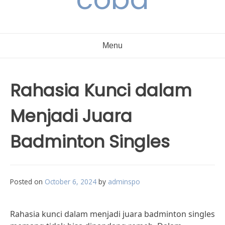
Menu
Rahasia Kunci dalam
Menjadi Juara
Badminton Singles
Posted on
October 6, 2024
by
adminspo
Rahasia kunci dalam menjadi juara badminton singles