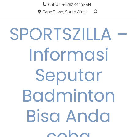
Skip
Call Us: +2782 444 YEAH
to
Cape Town, South Africa
content
SPORTSZILLA –
Informasi
Seputar
Badminton
Bisa Anda
coba