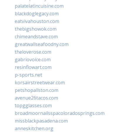
palatelatincuisine.com
blackdoglegacy.com
eatvivahouston.com
thebigshowok.com
chimeandstave.com
greatwallseafoodny.com
theloverose.com
gabriovoice.com
resinflowart.com
p-sports.net
korsairstreetwear.com
petshopallston.com
avenue26tacos.com
topgglasses.com
broadmoornailsspacoloradosprings.com
missblackpasadena.com
anneskitchen.org