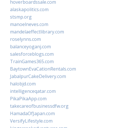
hoverboardssale.com
alaskapolitics.com
stsmp.org
manoelneves.com
mandelaeffectlibrary.com
roselynns.com
balanceyoganj.com
salesforceblogs.com
TrainGames365.com
BaytownEvaCationRentals.com
JabalpurCakeDelivery.com
halobjd.com
intelligenceqatar.com
PikaPikaApp.com
takecareofbusinessdfw.org
HamadaOfJapan.com
VersifyLifestyle.com