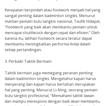
Kecepatan berpindah atau footwork menjadi hal yang
sangat penting dalam badminton singles. Menurut
mantan pemain bulu tangkis nasional, Taufik Hidayat,
“Footwork yang baik akan membantu pemain untuk
mencapai shuttlecock dengan cepat dan efisien.” Oleh
karena itu, latihan footwork secara teratur dapat
membantu meningkatkan performa Anda dalam
setiap pertandingan.
3. Perbaiki Taktik Bermain
Taktik bermain juga memegang peranan penting
dalam badminton singles. Mengetahui kapan harus
menyerang dan kapan harus bertahan merupakan
hal yang penting. Menurut Li-Ning, seorang pemain
bulu tangkis profesional, “Memahami taktik lawan
dan mampu merespons dengan baik akan membantu