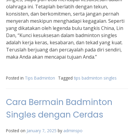
olahraga ini. Tetaplah berlatih dengan tekun,
konsisten, dan berkomitmen, serta jangan pernah
menyerah meskipun menghadapi kegagalan. Seperti
yang dikatakan oleh legenda bulu tangkis China, Lin
Dan, “Kunci kesuksesan dalam badminton singles
adalah kerja keras, kesabaran, dan tekad yang kuat.
Teruslah berjuang dan percayalah pada diri sendiri,
maka Anda akan mencapai tujuan Anda.”
Posted in
Tips Badminton
Tagged
tips badminton singles
Cara Bermain Badminton
Singles dengan Cerdas
Posted on
January 7, 2025
by
adminspo