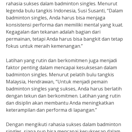
rahasia sukses dalam badminton singles. Menurut
legenda bulu tangkis Indonesia, Susi Susanti, “Dalam
badminton singles, Anda harus bisa menjaga
konsistensi performa dan memiliki mental yang kuat.
Kegagalan dan tekanan adalah bagian dari
permainan, tetapi Anda harus bisa bangkit dan tetap
fokus untuk meraih kemenangan.”
Latihan yang rutin dan berkomitmen juga menjadi
faktor penting dalam mencapai kesuksesan dalam
badminton singles. Menurut pelatih bulu tangkis
Malaysia, Hendrawan, “Untuk menjadi pemain
badminton singles yang sukses, Anda harus berlatih
dengan tekun dan berkomitmen. Latihan yang rutin
dan disiplin akan membantu Anda meningkatkan
keterampilan dan performa di lapangan.”
Dengan mengikuti rahasia sukses dalam badminton
singles, siapa pun bisa mencapai kesuksesan dalam