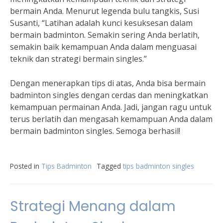
bermain Anda. Menurut legenda bulu tangkis, Susi
Susanti, “Latihan adalah kunci kesuksesan dalam
bermain badminton. Semakin sering Anda berlatih,
semakin baik kemampuan Anda dalam menguasai
teknik dan strategi bermain singles.”
Dengan menerapkan tips di atas, Anda bisa bermain
badminton singles dengan cerdas dan meningkatkan
kemampuan permainan Anda. Jadi, jangan ragu untuk
terus berlatih dan mengasah kemampuan Anda dalam
bermain badminton singles. Semoga berhasil!
Posted in
Tips Badminton
Tagged
tips badminton singles
Strategi Menang dalam