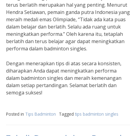
terus berlatih merupakan hal yang penting. Menurut
Hendra Setiawan, pemain ganda putra Indonesia yang
meraih medali emas Olimpiade, “Tidak ada kata puas
dalam belajar dan berlatih. Selalu ada ruang untuk
meningkatkan performa.” Oleh karena itu, tetaplah
berlatih dan terus belajar agar dapat meningkatkan
performa dalam badminton singles.
Dengan menerapkan tips di atas secara konsisten,
diharapkan Anda dapat meningkatkan performa
dalam badminton singles dan meraih kemenangan
dalam setiap pertandingan. Selamat berlatih dan
semoga sukses!
Posted in
Tips Badminton
Tagged
tips badminton singles