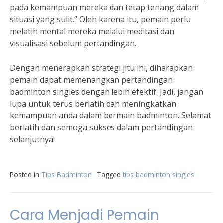
pada kemampuan mereka dan tetap tenang dalam
situasi yang sulit.” Oleh karena itu, pemain perlu
melatih mental mereka melalui meditasi dan
visualisasi sebelum pertandingan.
Dengan menerapkan strategi jitu ini, diharapkan
pemain dapat memenangkan pertandingan
badminton singles dengan lebih efektif. Jadi, jangan
lupa untuk terus berlatih dan meningkatkan
kemampuan anda dalam bermain badminton. Selamat
berlatih dan semoga sukses dalam pertandingan
selanjutnya!
Posted in
Tips Badminton
Tagged
tips badminton singles
Cara Menjadi Pemain