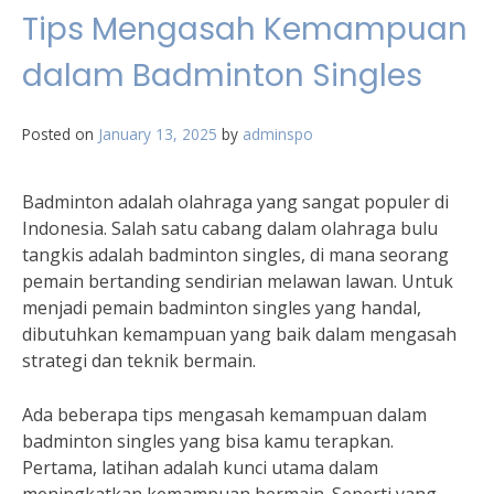
Tips Mengasah Kemampuan
dalam Badminton Singles
Posted on
January 13, 2025
by
adminspo
Badminton adalah olahraga yang sangat populer di
Indonesia. Salah satu cabang dalam olahraga bulu
tangkis adalah badminton singles, di mana seorang
pemain bertanding sendirian melawan lawan. Untuk
menjadi pemain badminton singles yang handal,
dibutuhkan kemampuan yang baik dalam mengasah
strategi dan teknik bermain.
Ada beberapa tips mengasah kemampuan dalam
badminton singles yang bisa kamu terapkan.
Pertama, latihan adalah kunci utama dalam