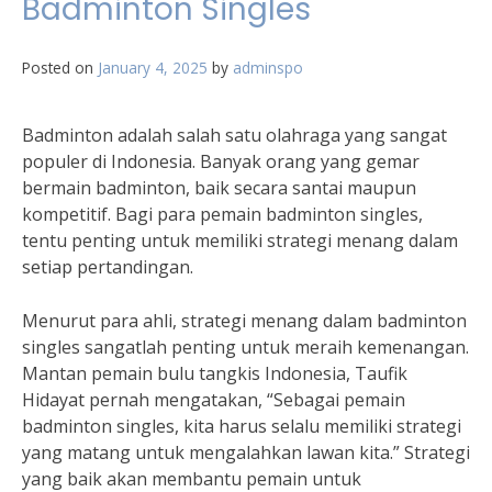
Badminton Singles
Posted on
January 4, 2025
by
adminspo
Badminton adalah salah satu olahraga yang sangat
populer di Indonesia. Banyak orang yang gemar
bermain badminton, baik secara santai maupun
kompetitif. Bagi para pemain badminton singles,
tentu penting untuk memiliki strategi menang dalam
setiap pertandingan.
Menurut para ahli, strategi menang dalam badminton
singles sangatlah penting untuk meraih kemenangan.
Mantan pemain bulu tangkis Indonesia, Taufik
Hidayat pernah mengatakan, “Sebagai pemain
badminton singles, kita harus selalu memiliki strategi
yang matang untuk mengalahkan lawan kita.” Strategi
yang baik akan membantu pemain untuk