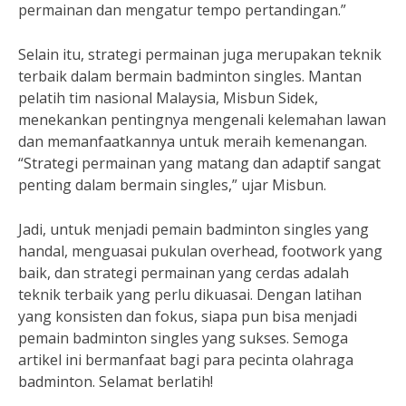
permainan dan mengatur tempo pertandingan.”
Selain itu, strategi permainan juga merupakan teknik
terbaik dalam bermain badminton singles. Mantan
pelatih tim nasional Malaysia, Misbun Sidek,
menekankan pentingnya mengenali kelemahan lawan
dan memanfaatkannya untuk meraih kemenangan.
“Strategi permainan yang matang dan adaptif sangat
penting dalam bermain singles,” ujar Misbun.
Jadi, untuk menjadi pemain badminton singles yang
handal, menguasai pukulan overhead, footwork yang
baik, dan strategi permainan yang cerdas adalah
teknik terbaik yang perlu dikuasai. Dengan latihan
yang konsisten dan fokus, siapa pun bisa menjadi
pemain badminton singles yang sukses. Semoga
artikel ini bermanfaat bagi para pecinta olahraga
badminton. Selamat berlatih!