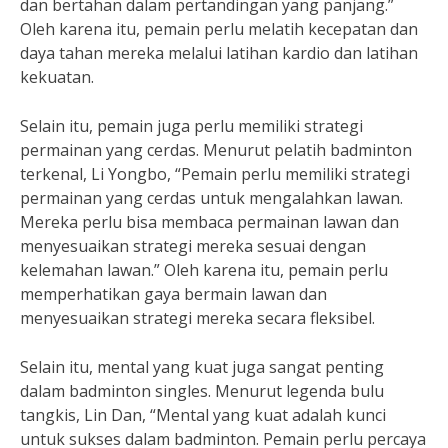
dan bertahan dalam pertandingan yang panjang.”
Oleh karena itu, pemain perlu melatih kecepatan dan
daya tahan mereka melalui latihan kardio dan latihan
kekuatan.
Selain itu, pemain juga perlu memiliki strategi
permainan yang cerdas. Menurut pelatih badminton
terkenal, Li Yongbo, “Pemain perlu memiliki strategi
permainan yang cerdas untuk mengalahkan lawan.
Mereka perlu bisa membaca permainan lawan dan
menyesuaikan strategi mereka sesuai dengan
kelemahan lawan.” Oleh karena itu, pemain perlu
memperhatikan gaya bermain lawan dan
menyesuaikan strategi mereka secara fleksibel.
Selain itu, mental yang kuat juga sangat penting
dalam badminton singles. Menurut legenda bulu
tangkis, Lin Dan, “Mental yang kuat adalah kunci
untuk sukses dalam badminton. Pemain perlu percaya