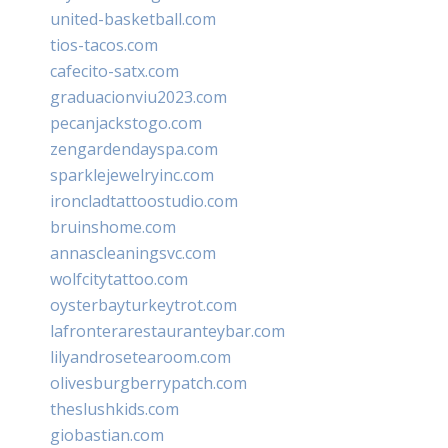
united-basketball.com
tios-tacos.com
cafecito-satx.com
graduacionviu2023.com
pecanjackstogo.com
zengardendayspa.com
sparklejewelryinc.com
ironcladtattoostudio.com
bruinshome.com
annascleaningsvc.com
wolfcitytattoo.com
oysterbayturkeytrot.com
lafronterarestauranteybar.com
lilyandrosetearoom.com
olivesburgberrypatch.com
theslushkids.com
giobastian.com