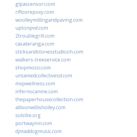
glpascensori.com
rifloorepoxy.com
woolleymillingandpaving.com
uptonpvd.com
2troublegrill.com
casateranga.com
sticksandstonesstudiooh.com
walkers-treeservice.com
shopmossi.com
untamedcollectivesd.com
mxpwellness.com
infernocanine.com
thepaperhousecollection.com
allisonwillisholley.com
solslite.org
portwayinn.com
djmaddogmusic.com