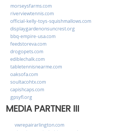
morseysfarms.com
riverviewtennis.com
official-kelly-toys-squishmallows.com
displaygardenonsuncrest.org
bbq-empire-usa.com
feedstoreva.com
drogopets.com
ediblechalk.com
tabletennisnearme.com
oaksofa.com
soultacohtx.com
capishcaps.com
gpsyfl.org
MEDIA PARTNER III
vwrepairarlington.com