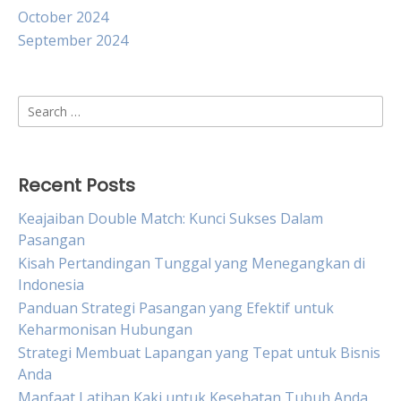
October 2024
September 2024
Search
for:
Recent Posts
Keajaiban Double Match: Kunci Sukses Dalam
Pasangan
Kisah Pertandingan Tunggal yang Menegangkan di
Indonesia
Panduan Strategi Pasangan yang Efektif untuk
Keharmonisan Hubungan
Strategi Membuat Lapangan yang Tepat untuk Bisnis
Anda
Manfaat Latihan Kaki untuk Kesehatan Tubuh Anda