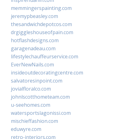
inspirehuahin.com
memmingerspainting.com
jeremypbeasley.com
thesandwichdepotcos.com
drgiggleshouseofpain.com
hotflashdesigns.com
garagenadeau.com
lifestylechauffeurservice.com
EverNewNails.com
insideoutdecoratingcentre.com
salvatoresinpoint.com
jovialfloralco.com
johnlscotthometeam.com
u-seehomes.com
watersportslagonissi.com
mischieffashion.com
eduwyre.com
retro-interiors.com