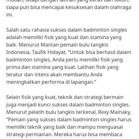
siapa pun bisa mencapai kesuksesan dalam olahraga
ini.
Salah satu rahasia sukses dalam badminton singles
adalah memiliki fisik yang kuat dan stamina yang
baik. Menurut Mantan pemain bulu tangkis
Indonesia, Taufik Hidayat, “Untuk bisa berhasil dalam
badminton singles, Anda perlu memiliki fisik yang
prima dan stamina yang kuat. Latihan fisik yang
teratur dan intens akan membantu Anda
meningkatkan performa di lapangan.”
Selain fisik yang kuat, teknik dan strategi bermain
juga menjadi kunci sukses dalam badminton singles.
Menurut pelatih bulu tangkis terkenal, Rexy Mainaky,
“Pemain yang sukses dalam badminton singles harus
memiliki teknik yang baik dan mampu menguasai
strategi permainan. Mereka harus bisa membaca