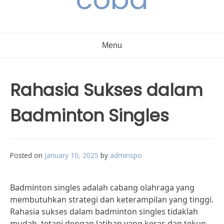
Menu
Rahasia Sukses dalam
Badminton Singles
Posted on
January 10, 2025
by
adminspo
Badminton singles adalah cabang olahraga yang
membutuhkan strategi dan keterampilan yang tinggi.
Rahasia sukses dalam badminton singles tidaklah
mudah, tetapi dengan latihan yang keras dan tekun,