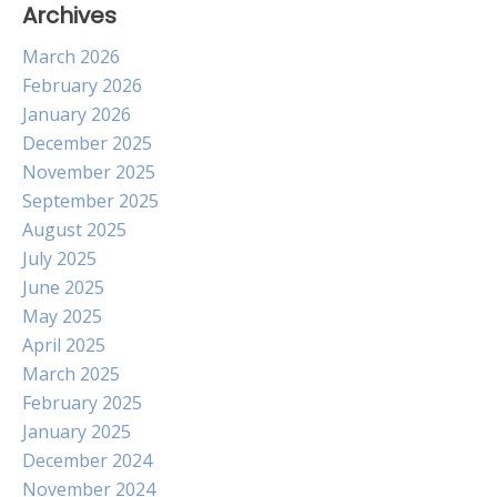
Archives
March 2026
February 2026
January 2026
December 2025
November 2025
September 2025
August 2025
July 2025
June 2025
May 2025
April 2025
March 2025
February 2025
January 2025
December 2024
November 2024