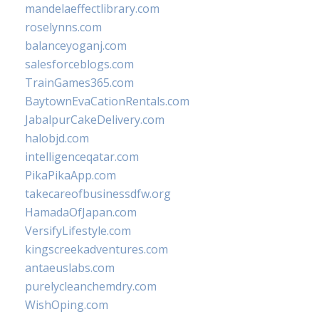
mandelaeffectlibrary.com
roselynns.com
balanceyoganj.com
salesforceblogs.com
TrainGames365.com
BaytownEvaCationRentals.com
JabalpurCakeDelivery.com
halobjd.com
intelligenceqatar.com
PikaPikaApp.com
takecareofbusinessdfw.org
HamadaOfJapan.com
VersifyLifestyle.com
kingscreekadventures.com
antaeuslabs.com
purelycleanchemdry.com
WishOping.com