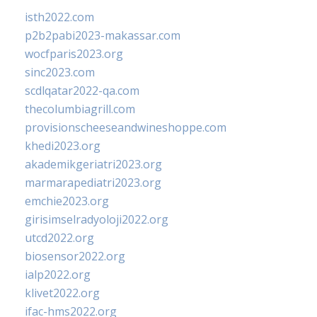
isth2022.com
p2b2pabi2023-makassar.com
wocfparis2023.org
sinc2023.com
scdlqatar2022-qa.com
thecolumbiagrill.com
provisionscheeseandwineshoppe.com
khedi2023.org
akademikgeriatri2023.org
marmarapediatri2023.org
emchie2023.org
girisimselradyoloji2022.org
utcd2022.org
biosensor2022.org
ialp2022.org
klivet2022.org
ifac-hms2022.org