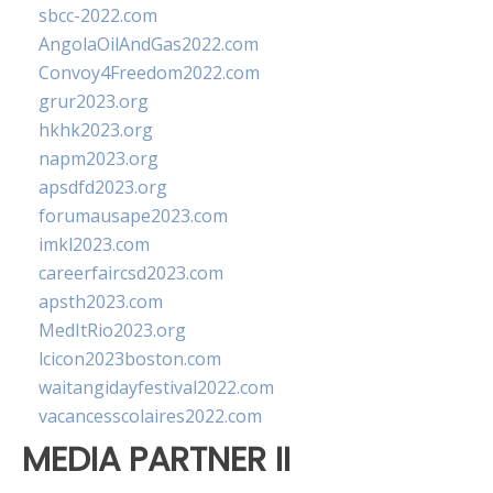
sbcc-2022.com
AngolaOilAndGas2022.com
Convoy4Freedom2022.com
grur2023.org
hkhk2023.org
napm2023.org
apsdfd2023.org
forumausape2023.com
imkl2023.com
careerfaircsd2023.com
apsth2023.com
MedItRio2023.org
lcicon2023boston.com
waitangidayfestival2022.com
vacancesscolaires2022.com
MEDIA PARTNER II