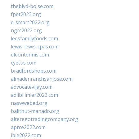
theblvd-boise.com
fpet2023.org
e-smart2022.org
ngrc2022.org
leesfamilyfoods.com
lewis-lewis-cpas.com
eleontennis.com
cyetus.com
bradfordshops.com
almadenranchsanjose.com
advocatevijay.com
adlibilimler2023.com
naswwebed.org
balithut-manado.org
alteregotradingcompany.org
aprce2022.com
ibie2022.com