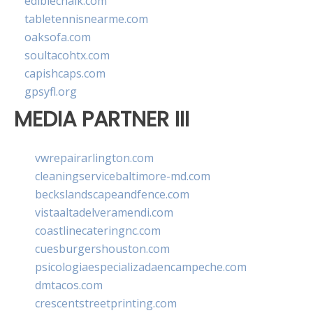
ediblechalk.com
tabletennisnearme.com
oaksofa.com
soultacohtx.com
capishcaps.com
gpsyfl.org
MEDIA PARTNER III
vwrepairarlington.com
cleaningservicebaltimore-md.com
beckslandscapeandfence.com
vistaaltadelveramendi.com
coastlinecateringnc.com
cuesburgershouston.com
psicologiaespecializadaencampeche.com
dmtacos.com
crescentstreetprinting.com