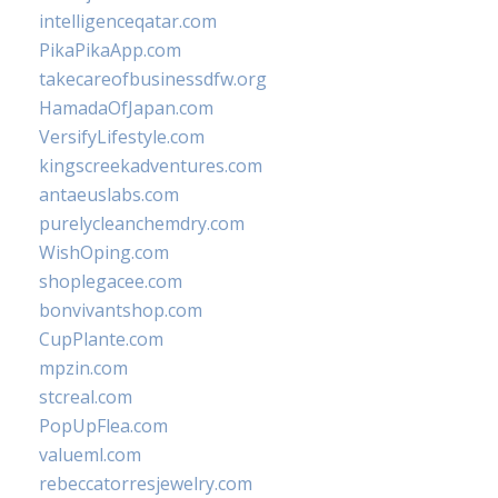
intelligenceqatar.com
PikaPikaApp.com
takecareofbusinessdfw.org
HamadaOfJapan.com
VersifyLifestyle.com
kingscreekadventures.com
antaeuslabs.com
purelycleanchemdry.com
WishOping.com
shoplegacee.com
bonvivantshop.com
CupPlante.com
mpzin.com
stcreal.com
PopUpFlea.com
valueml.com
rebeccatorresjewelry.com