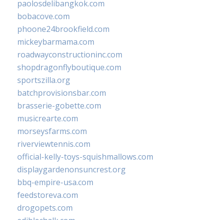
paolosdelibangkok.com
bobacove.com
phoone24brookfield.com
mickeybarmama.com
roadwayconstructioninc.com
shopdragonflyboutique.com
sportszilla.org
batchprovisionsbar.com
brasserie-gobette.com
musicrearte.com
morseysfarms.com
riverviewtennis.com
official-kelly-toys-squishmallows.com
displaygardenonsuncrest.org
bbq-empire-usa.com
feedstoreva.com
drogopets.com