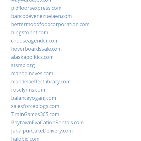
pidfloorsexpress.com
bancodevenezuelaen.com
bettermoodfoodcorporation.com
hingstonnt.com
chooseagender.com
hoverboardssale.com
alaskapolitics.com
stsmp.org
manoelneves.com
mandelaeffectlibrary.com
roselynns.com
balanceyoganj.com
salesforceblogs.com
TrainGames365.com
BaytownEvaCationRentals.com
JabalpurCakeDelivery.com
halobjd.com