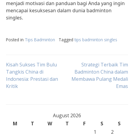
menjadi motivasi dan panduan bagi Anda yang ingin
mencapai kesuksesan dalam dunia badminton
singles.
Posted in
Tips Badminton
Tagged
tips badminton singles
Post
Kisah Sukses Tim Bulu
Strategi Terbaik Tim
Tangkis China di
Badminton China dalam
Indonesia: Prestasi dan
Membawa Pulang Medali
navigation
Kritik
Emas
August 2026
M
T
W
T
F
S
S
1
2