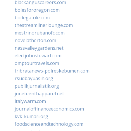
blackanguscareers.com
bolesfororegon.com
bodega-ole.com
thestreamlinerlounge.com
mestrinorubanofc.com
novelatherton.com
nassvalleygardens.net
electjohnstewart.com
omptourtravels.com
tribratanews-polreskebumen.com
rsudbayuasih.org
publikjurnalistik.org
juneteenthapparel.net
italywarm.com
journaloffinanceeconomics.com
kvk-kumari.org
foodscienceandtechnology.com