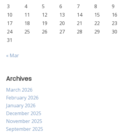
3
4
5
6
7
8
9
10
11
12
13
14
15
16
17
18
19
20
21
22
23
24
25
26
27
28
29
30
31
« Mar
Archives
March 2026
February 2026
January 2026
December 2025
November 2025
September 2025