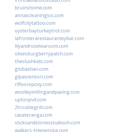
bruinshome.com
annascleaningsvc.com
wolfcitytattoo.com
oysterbayturkeytrot.com
lafronterarestauranteybar.com
lilyandrosetearoom.com
olivesburgberrypatch.com
theslushkids.com
giobastian.com
glpascensori.com
rifloorepoxy.com
woolleymillingandpaving.com
uptonpvd.com
2troublegrill.com
casateranga.com
sticksandstonesstudiooh.com
walkers-treeservice.com