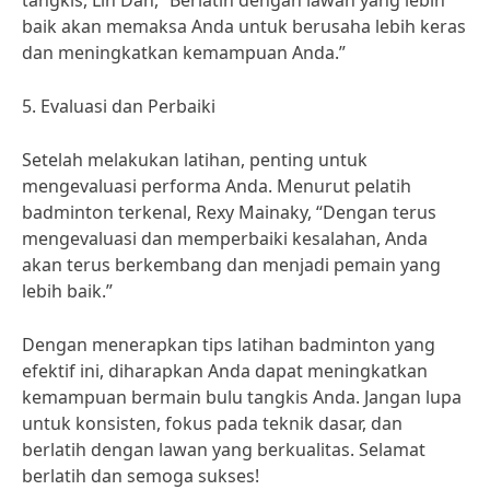
tangkis, Lin Dan, “Berlatih dengan lawan yang lebih
baik akan memaksa Anda untuk berusaha lebih keras
dan meningkatkan kemampuan Anda.”
5. Evaluasi dan Perbaiki
Setelah melakukan latihan, penting untuk
mengevaluasi performa Anda. Menurut pelatih
badminton terkenal, Rexy Mainaky, “Dengan terus
mengevaluasi dan memperbaiki kesalahan, Anda
akan terus berkembang dan menjadi pemain yang
lebih baik.”
Dengan menerapkan tips latihan badminton yang
efektif ini, diharapkan Anda dapat meningkatkan
kemampuan bermain bulu tangkis Anda. Jangan lupa
untuk konsisten, fokus pada teknik dasar, dan
berlatih dengan lawan yang berkualitas. Selamat
berlatih dan semoga sukses!