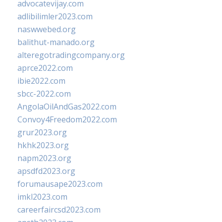
advocatevijay.com
adlibilimler2023.com
naswwebed.org
balithut-manado.org
alteregotradingcompany.org
aprce2022.com
ibie2022.com
sbcc-2022.com
AngolaOilAndGas2022.com
Convoy4Freedom2022.com
grur2023.org
hkhk2023.org
napm2023.org
apsdfd2023.org
forumausape2023.com
imkl2023.com
careerfaircsd2023.com