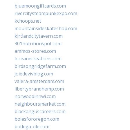
bluemoongiftcards.com
rivercitysteampunkexpo.com
kchoops.net
mountainsideskateshop.com
kirtlandcitytavern.com
301nutritionspot.com
ammos-stores.com
loceanecreations.com
birdsongridgefarm.com
joiedevivblog.com
valera-amsterdam.com
libertybrandhemp.com
norwoodinnwi.com
neighboursmarket.com
blackanguscareers.com
bolesfororegon.com
bodega-ole.com