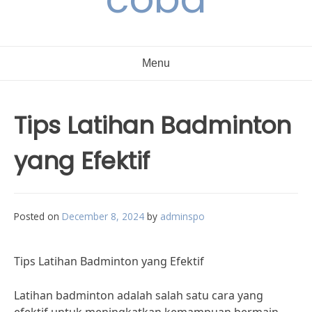
Menu
Tips Latihan Badminton
yang Efektif
Posted on
December 8, 2024
by
adminspo
Tips Latihan Badminton yang Efektif
Latihan badminton adalah salah satu cara yang