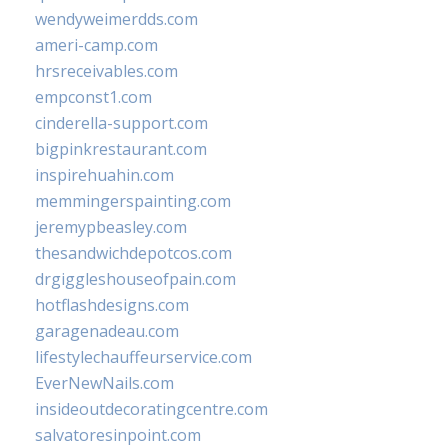
wendyweimerdds.com
ameri-camp.com
hrsreceivables.com
empconst1.com
cinderella-support.com
bigpinkrestaurant.com
inspirehuahin.com
memmingerspainting.com
jeremypbeasley.com
thesandwichdepotcos.com
drgiggleshouseofpain.com
hotflashdesigns.com
garagenadeau.com
lifestylechauffeurservice.com
EverNewNails.com
insideoutdecoratingcentre.com
salvatoresinpoint.com