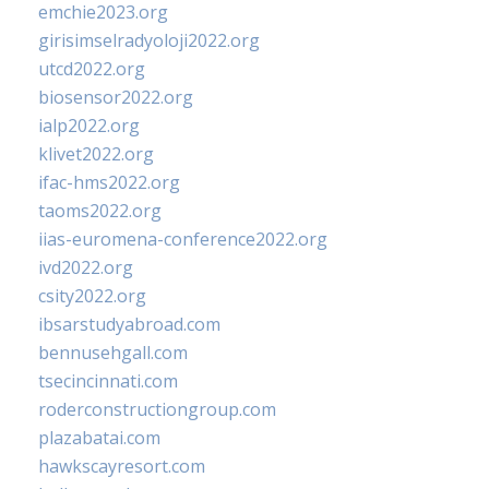
emchie2023.org
girisimselradyoloji2022.org
utcd2022.org
biosensor2022.org
ialp2022.org
klivet2022.org
ifac-hms2022.org
taoms2022.org
iias-euromena-conference2022.org
ivd2022.org
csity2022.org
ibsarstudyabroad.com
bennusehgall.com
tsecincinnati.com
roderconstructiongroup.com
plazabatai.com
hawkscayresort.com