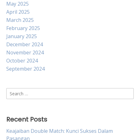
May 2025
April 2025
March 2025
February 2025
January 2025
December 2024
November 2024
October 2024
September 2024
Search
for:
Recent Posts
Keajaiban Double Match: Kunci Sukses Dalam
Pasangan