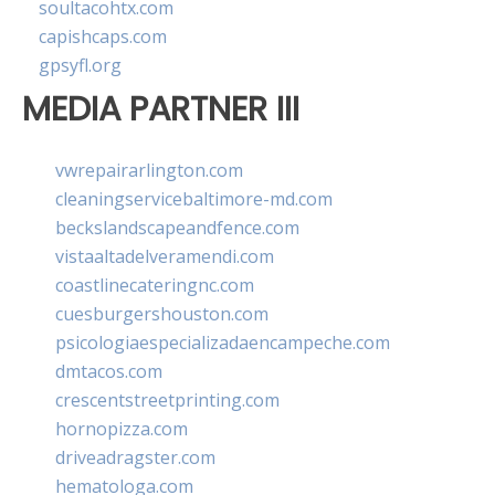
soultacohtx.com
capishcaps.com
gpsyfl.org
MEDIA PARTNER III
vwrepairarlington.com
cleaningservicebaltimore-md.com
beckslandscapeandfence.com
vistaaltadelveramendi.com
coastlinecateringnc.com
cuesburgershouston.com
psicologiaespecializadaencampeche.com
dmtacos.com
crescentstreetprinting.com
hornopizza.com
driveadragster.com
hematologa.com