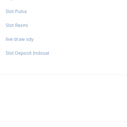
Slot Pulsa
Slot Resmi
live draw sdy
Slot Deposit Indosat