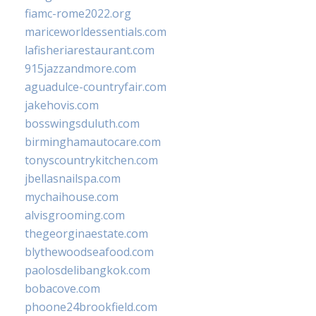
fiamc-rome2022.org
mariceworldessentials.com
lafisheriarestaurant.com
915jazzandmore.com
aguadulce-countryfair.com
jakehovis.com
bosswingsduluth.com
birminghamautocare.com
tonyscountrykitchen.com
jbellasnailspa.com
mychaihouse.com
alvisgrooming.com
thegeorginaestate.com
blythewoodseafood.com
paolosdelibangkok.com
bobacove.com
phoone24brookfield.com