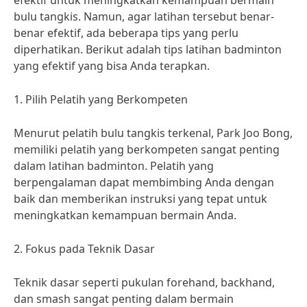
efektif untuk meningkatkan kemampuan bermain
bulu tangkis. Namun, agar latihan tersebut benar-
benar efektif, ada beberapa tips yang perlu
diperhatikan. Berikut adalah tips latihan badminton
yang efektif yang bisa Anda terapkan.
1. Pilih Pelatih yang Berkompeten
Menurut pelatih bulu tangkis terkenal, Park Joo Bong,
memiliki pelatih yang berkompeten sangat penting
dalam latihan badminton. Pelatih yang
berpengalaman dapat membimbing Anda dengan
baik dan memberikan instruksi yang tepat untuk
meningkatkan kemampuan bermain Anda.
2. Fokus pada Teknik Dasar
Teknik dasar seperti pukulan forehand, backhand,
dan smash sangat penting dalam bermain