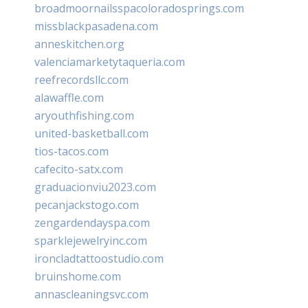
broadmoornailsspacoloradosprings.com
missblackpasadena.com
anneskitchen.org
valenciamarketytaqueria.com
reefrecordsllc.com
alawaffle.com
aryouthfishing.com
united-basketball.com
tios-tacos.com
cafecito-satx.com
graduacionviu2023.com
pecanjackstogo.com
zengardendayspa.com
sparklejewelryinc.com
ironcladtattoostudio.com
bruinshome.com
annascleaningsvc.com