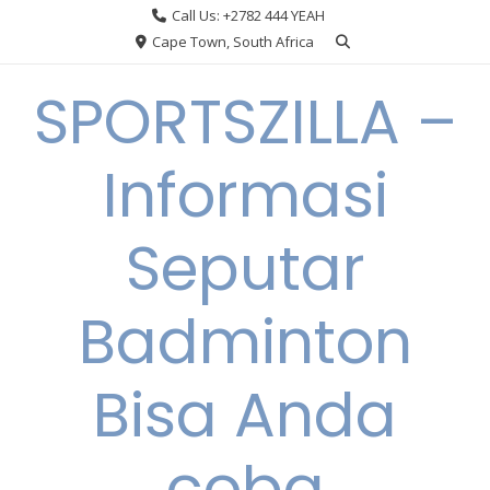
Skip
Call Us: +2782 444 YEAH
to
Cape Town, South Africa
content
SPORTSZILLA –
Informasi
Seputar
Badminton
Bisa Anda
coba