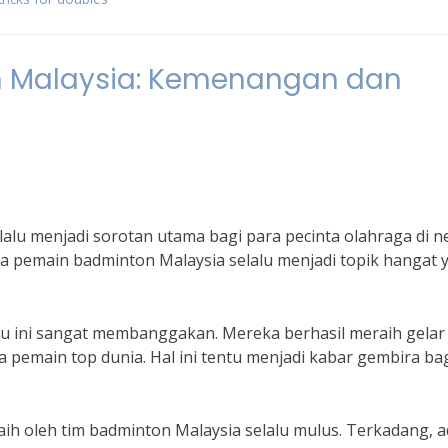
n Malaysia: Kemenangan dan
alu menjadi sorotan utama bagi para pecinta olahraga di n
ra pemain badminton Malaysia selalu menjadi topik hangat 
 ini sangat membanggakan. Mereka berhasil meraih gelar 
ra pemain top dunia. Hal ini tentu menjadi kabar gembira ba
h oleh tim badminton Malaysia selalu mulus. Terkadang, a