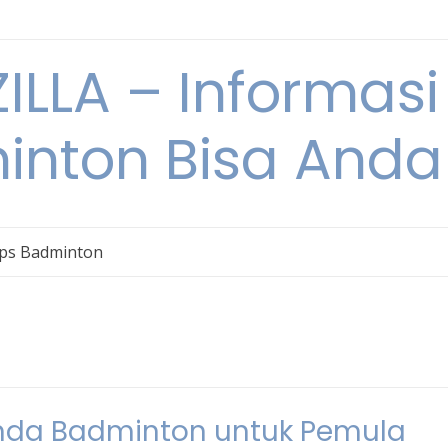
ILLA – Informasi
inton Bisa Anda
ips Badminton
anda Badminton untuk Pemula