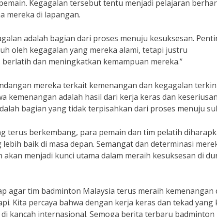
 pemain. Kegagalan tersebut tentu menjadi pelajaran berha
a mereka di lapangan.
agalan adalah bagian dari proses menuju kesuksesan. Pent
ruh oleh kegagalan yang mereka alami, tetapi justru
s berlatih dan meningkatkan kemampuan mereka.”
andangan mereka terkait kemenangan dan kegagalan terkini
 kemenangan adalah hasil dari kerja keras dan keseriusa
alah bagian yang tidak terpisahkan dari proses menuju su
g terus berkembang, para pemain dan tim pelatih diharap
g lebih baik di masa depan. Semangat dan determinasi mere
akan menjadi kunci utama dalam meraih kesuksesan di du
rap agar tim badminton Malaysia terus meraih kemenangan
api. Kita percaya bahwa dengan kerja keras dan tekad yang 
i kancah internasional. Semoga berita terbaru badminton