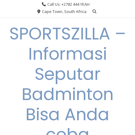
Skip
Call Us: +2782 444 YEAH
to
Cape Town, South Africa
content
SPORTSZILLA –
Informasi
Seputar
Badminton
Bisa Anda
coba