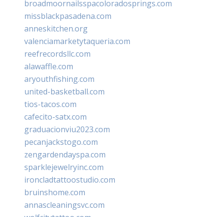
broadmoornailsspacoloradosprings.com
missblackpasadena.com
anneskitchen.org
valenciamarketytaqueria.com
reefrecordsllc.com
alawaffle.com
aryouthfishing.com
united-basketball.com
tios-tacos.com
cafecito-satx.com
graduacionviu2023.com
pecanjackstogo.com
zengardendayspa.com
sparklejewelryinc.com
ironcladtattoostudio.com
bruinshome.com
annascleaningsvc.com