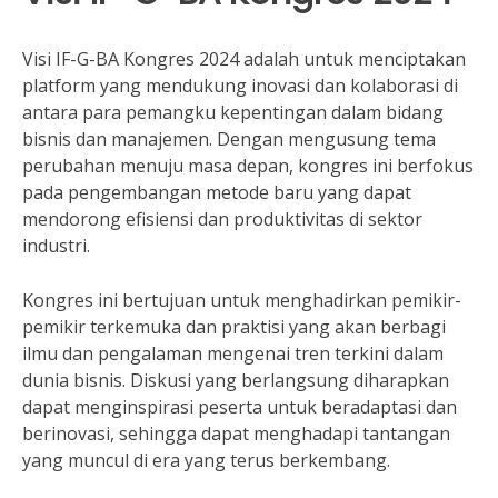
Visi IF-G-BA Kongres 2024 adalah untuk menciptakan
platform yang mendukung inovasi dan kolaborasi di
antara para pemangku kepentingan dalam bidang
bisnis dan manajemen. Dengan mengusung tema
perubahan menuju masa depan, kongres ini berfokus
pada pengembangan metode baru yang dapat
mendorong efisiensi dan produktivitas di sektor
industri.
Kongres ini bertujuan untuk menghadirkan pemikir-
pemikir terkemuka dan praktisi yang akan berbagi
ilmu dan pengalaman mengenai tren terkini dalam
dunia bisnis. Diskusi yang berlangsung diharapkan
dapat menginspirasi peserta untuk beradaptasi dan
berinovasi, sehingga dapat menghadapi tantangan
yang muncul di era yang terus berkembang.