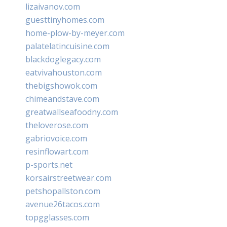
lizaivanov.com
guesttinyhomes.com
home-plow-by-meyer.com
palatelatincuisine.com
blackdoglegacy.com
eatvivahouston.com
thebigshowok.com
chimeandstave.com
greatwallseafoodny.com
theloverose.com
gabriovoice.com
resinflowart.com
p-sports.net
korsairstreetwear.com
petshopallston.com
avenue26tacos.com
topgglasses.com