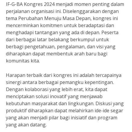
IF-G-BA Kongres 2024 menjadi momen penting dalam
perjalanan organisasi ini. Diselenggarakan dengan
tema Perubahan Menuju Masa Depan, kongres ini
mencerminkan komitmen untuk beradaptasi dan
menghadapi tantangan yang ada di depan. Peserta
dari berbagai latar belakang berkumpul untuk
berbagi pengetahuan, pengalaman, dan visi yang
diharapkan dapat membentuk arah baru bagi
komunitas kita.
Harapan terbaik dari kongres ini adalah tercapainya
sinergi antara berbagai pemangku kepentingan.
Dengan kolaborasi yang lebih erat, kita dapat
menciptakan solusi inovatif yang menjawab
kebutuhan masyarakat dan lingkungan. Diskusi yang
produktif diharapkan dapat melahirkan ide-ide segar
yang akan menjadi pilar bagi inisiatif dan program
yang akan datang.