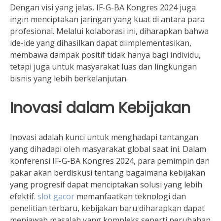
Dengan visi yang jelas, IF-G-BA Kongres 2024 juga
ingin menciptakan jaringan yang kuat di antara para
profesional. Melalui kolaborasi ini, diharapkan bahwa
ide-ide yang dihasilkan dapat diimplementasikan,
membawa dampak positif tidak hanya bagi individu,
tetapi juga untuk masyarakat luas dan lingkungan
bisnis yang lebih berkelanjutan.
Inovasi dalam Kebijakan
Inovasi adalah kunci untuk menghadapi tantangan
yang dihadapi oleh masyarakat global saat ini. Dalam
konferensi IF-G-BA Kongres 2024, para pemimpin dan
pakar akan berdiskusi tentang bagaimana kebijakan
yang progresif dapat menciptakan solusi yang lebih
efektif.
slot gacor
memanfaatkan teknologi dan
penelitian terbaru, kebijakan baru diharapkan dapat
menjawab masalah yang kompleks seperti perubahan