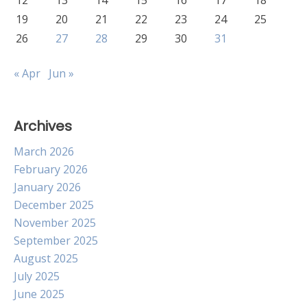
12
13
14
15
16
17
18
19
20
21
22
23
24
25
26
27
28
29
30
31
« Apr
Jun »
Archives
March 2026
February 2026
January 2026
December 2025
November 2025
September 2025
August 2025
July 2025
June 2025