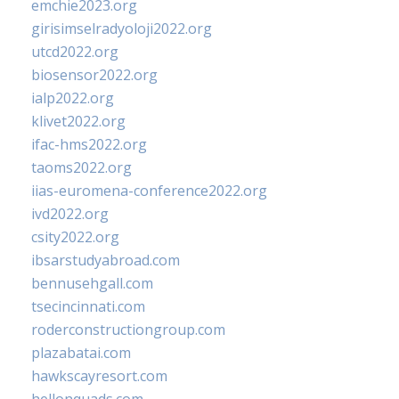
emchie2023.org
girisimselradyoloji2022.org
utcd2022.org
biosensor2022.org
ialp2022.org
klivet2022.org
ifac-hms2022.org
taoms2022.org
iias-euromena-conference2022.org
ivd2022.org
csity2022.org
ibsarstudyabroad.com
bennusehgall.com
tsecincinnati.com
roderconstructiongroup.com
plazabatai.com
hawkscayresort.com