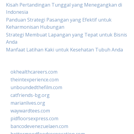
Kisah Pertandingan Tunggal yang Menegangkan di
Indonesia
Panduan Strategi Pasangan yang Efektif untuk
Keharmonisan Hubungan
Strategi Membuat Lapangan yang Tepat untuk Bisnis
Anda
Manfaat Latihan Kaki untuk Kesehatan Tubuh Anda
okhealthcareers.com
theintexperience.com
unboundedthefilm.com
catfriends-bg.org
marianlives.org
waywardtees.com
pidfloorsexpress.com
bancodevenezuelaen.com