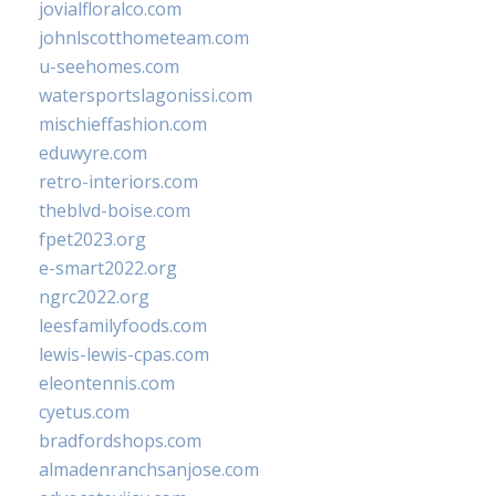
jovialfloralco.com
johnlscotthometeam.com
u-seehomes.com
watersportslagonissi.com
mischieffashion.com
eduwyre.com
retro-interiors.com
theblvd-boise.com
fpet2023.org
e-smart2022.org
ngrc2022.org
leesfamilyfoods.com
lewis-lewis-cpas.com
eleontennis.com
cyetus.com
bradfordshops.com
almadenranchsanjose.com