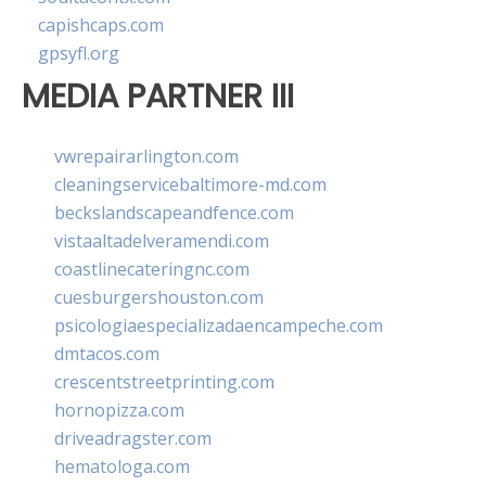
capishcaps.com
gpsyfl.org
MEDIA PARTNER III
vwrepairarlington.com
cleaningservicebaltimore-md.com
beckslandscapeandfence.com
vistaaltadelveramendi.com
coastlinecateringnc.com
cuesburgershouston.com
psicologiaespecializadaencampeche.com
dmtacos.com
crescentstreetprinting.com
hornopizza.com
driveadragster.com
hematologa.com