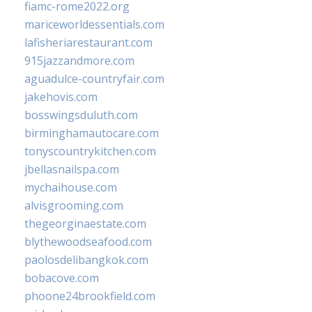
fiamc-rome2022.org
mariceworldessentials.com
lafisheriarestaurant.com
915jazzandmore.com
aguadulce-countryfair.com
jakehovis.com
bosswingsduluth.com
birminghamautocare.com
tonyscountrykitchen.com
jbellasnailspa.com
mychaihouse.com
alvisgrooming.com
thegeorginaestate.com
blythewoodseafood.com
paolosdelibangkok.com
bobacove.com
phoone24brookfield.com