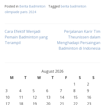
Posted in
Berita Badminton
Tagged
berita badminton
olimpiade paris 2024
Post
Cara Efektif Menjadi
Perjalanan Karir Tim
Pemain Badminton yang
Theunissen dalam
Terampil
Menghadapi Persaingan
navigation
Badminton di Indonesia
August 2026
M
T
W
T
F
S
S
1
2
3
4
5
6
7
8
9
10
11
12
13
14
15
16
17
18
19
20
21
22
23