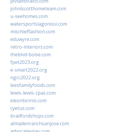
jovialfloralco.com
johnlscotthometeam.com
u-seehomes.com
watersportslagonissi.com
mischieffashion.com
eduwyre.com
retro-interiors.com
theblvd-boise.com
fpet2023.org
e-smart2022.org
ngrc2022.org
leesfamilyfoods.com
lewis-lewis-cpas.com
eleontennis.com
cyetus.com
bradfordshops.com
almadenranchsanjose.com
advocatevijay.com