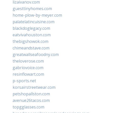
lizaivanov.com
guesttinyhomes.com
home-plow-by-meyer.com
palatelatincuisine.com
blackdoglegacy.com
eatvivahouston.com
thebigshowok.com
chimeandstave.com
greatwallseafoodny.com
theloverose.com
gabriovoice.com
resinflowart.com
p-sports.net
korsairstreetwear.com
petshopallston.com
avenue26tacos.com
topgglasses.com