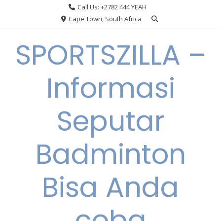
Skip
Call Us: +2782 444 YEAH
to
Cape Town, South Africa
content
SPORTSZILLA –
Informasi
Seputar
Badminton
Bisa Anda
coba