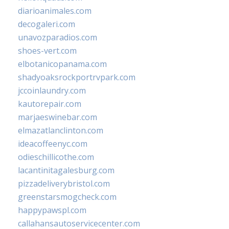
diarioanimales.com
decogaleri.com
unavozparadios.com
shoes-vert.com
elbotanicopanama.com
shadyoaksrockportrvpark.com
jccoinlaundry.com
kautorepair.com
marjaeswinebar.com
elmazatlanclinton.com
ideacoffeenyc.com
odieschillicothe.com
lacantinitagalesburg.com
pizzadeliverybristol.com
greenstarsmogcheck.com
happypawspl.com
callahansautoservicecenter.com