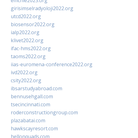
emchie2023.org
girisimselradyoloji2022.org
utcd2022.org
biosensor2022.org
ialp2022.org
klivet2022.org
ifac-hms2022.org
taoms2022.org
iias-euromena-conference2022.org
ivd2022.org
csity2022.org
ibsarstudyabroad.com
bennusehgall.com
tsecincinnati.com
roderconstructiongroup.com
plazabatai.com
hawkscayresort.com
hellonquads.com