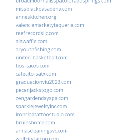
broadmoornailsspacoloradosprings.com
missblackpasadena.com
anneskitchen.org
valenciamarketytaqueria.com
reefrecordsllc.com
alawaffle.com
aryouthfishing.com
united-basketball.com
tios-tacos.com
cafecito-satx.com
graduacionviu2023.com
pecanjackstogo.com
zengardendayspa.com
sparklejewelryinc.com
ironcladtattoostudio.com
bruinshome.com
annascleaningsvc.com
wolfcitytattoo.com