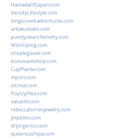
HamadaOfJapan.com
VersifyLifestyle.com
kingscreekadventures.com
antaeuslabs.com
purelycleanchemdry.com
WishOping.com
shoplegacee.com
bonvivantshop.com
CupPlante.com
mpzin.com
stcreal.com
PopUpFlea.com
valueml.com
rebeccatorresjewelry.com
jmpbliss.com
drjorgerico.com
queensushipa.com