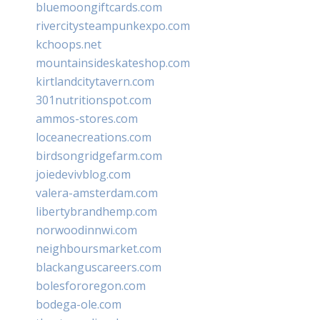
bluemoongiftcards.com
rivercitysteampunkexpo.com
kchoops.net
mountainsideskateshop.com
kirtlandcitytavern.com
301nutritionspot.com
ammos-stores.com
loceanecreations.com
birdsongridgefarm.com
joiedevivblog.com
valera-amsterdam.com
libertybrandhemp.com
norwoodinnwi.com
neighboursmarket.com
blackanguscareers.com
bolesfororegon.com
bodega-ole.com