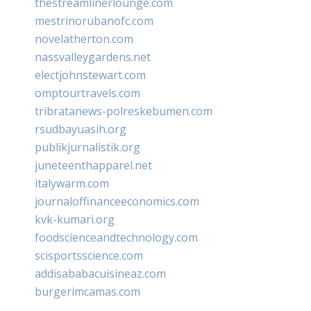
thestreamlinerlounge.com
mestrinorubanofc.com
novelatherton.com
nassvalleygardens.net
electjohnstewart.com
omptourtravels.com
tribratanews-polreskebumen.com
rsudbayuasih.org
publikjurnalistik.org
juneteenthapparel.net
italywarm.com
journaloffinanceeconomics.com
kvk-kumari.org
foodscienceandtechnology.com
scisportsscience.com
addisababacuisineaz.com
burgerimcamas.com