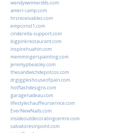
wendyweimerdds.com
ameri-camp.com
hrsreceivables.com
empconst1.com
cinderella-support.com
bigpinkrestaurant.com
inspirehuahin.com
memmingerspainting.com
jeremypbeasley.com
thesandwichdepotcos.com
drgiggleshouseofpain.com
hotflashdesigns.com
garagenadeau.com
lifestylechauffeurservice.com
EverNewNails.com
insideoutdecoratingcentre.com
salvatoresinpoint.com