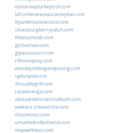
oysterbayturkeytrot.com
lafronterarestauranteybar.com
lilyandrosetearoom.com
olivesburgberrypatch.com
theslushkids.com
giobastian.com
glpascensori.com
rifloorepoxy.com
woolleymillingandpaving.com
uptonpvd.com
2troublegrill.com
casateranga.com
sticksandstonesstudiooh.com
walkers-treeservice.com
shopmossi.com
untamedcollectivesd.com
mxpwellness.com