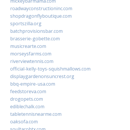
mickeybarmama.com
roadwayconstructioninc.com
shopdragonflyboutique.com
sportszilla.org
batchprovisionsbar.com
brasserie-gobette.com
musicrearte.com
morseysfarms.com
riverviewtennis.com
official-kelly-toys-squishmallows.com
displaygardenonsuncrest.org
bbq-empire-usa.com
feedstoreva.com
drogopets.com
ediblechalk.com
tabletennisnearme.com
oaksofa.com
soultacohtx.com