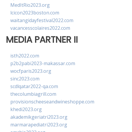
MedItRio2023.org
lcicon2023boston.com
waitangidayfestival2022.com
vacancesscolaires2022.com
MEDIA PARTNER II
isth2022.com
p2b2pabi2023-makassar.com
wocfparis2023.org
sinc2023.com
scdlqatar2022-qa.com
thecolumbiagrill.com
provisionscheeseandwineshoppe.com
khedi2023.org
akademikgeriatri2023.org
marmarapediatri2023.org