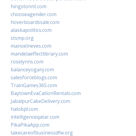
hingstonnt.com
chooseagender.com
hoverboardssale.com
alaskapolitics.com
stsmp.org
manoelneves.com
mandelaeffectlibrary.com
roselynns.com
balanceyoganj.com
salesforceblogs.com
TrainGames365.com
BaytownEvaCationRentals.com
JabalpurCakeDelivery.com
halobjd.com
intelligenceqatar.com
PikaPikaApp.com
takecareofbusinessdfw.org