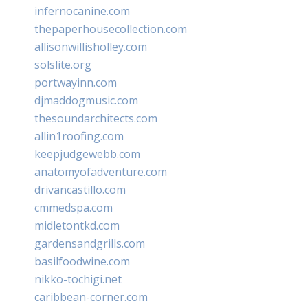
infernocanine.com
thepaperhousecollection.com
allisonwillisholley.com
solslite.org
portwayinn.com
djmaddogmusic.com
thesoundarchitects.com
allin1roofing.com
keepjudgewebb.com
anatomyofadventure.com
drivancastillo.com
cmmedspa.com
midletontkd.com
gardensandgrills.com
basilfoodwine.com
nikko-tochigi.net
caribbean-corner.com