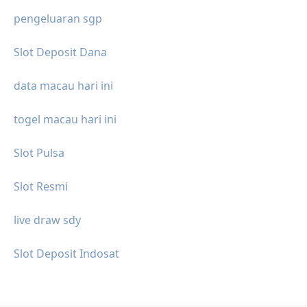
pengeluaran sgp
Slot Deposit Dana
data macau hari ini
togel macau hari ini
Slot Pulsa
Slot Resmi
live draw sdy
Slot Deposit Indosat