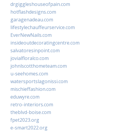
drgiggleshouseofpain.com
hotflashdesigns.com
garagenadeau.com
lifestylechauffeurservice.com
EverNewNails.com
insideoutdecoratingcentre.com
salvatoresinpoint.com
jovialfloralco.com
johnlscotthometeam.com
u-seehomes.com
watersportslagonissi.com
mischieffashion.com
eduwyre.com
retro-interiors.com
theblvd-boise.com
fpet2023.org
e-smart2022.org