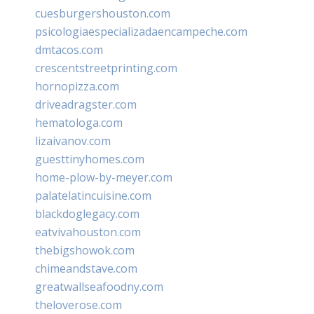
cuesburgershouston.com
psicologiaespecializadaencampeche.com
dmtacos.com
crescentstreetprinting.com
hornopizza.com
driveadragster.com
hematologa.com
lizaivanov.com
guesttinyhomes.com
home-plow-by-meyer.com
palatelatincuisine.com
blackdoglegacy.com
eatvivahouston.com
thebigshowok.com
chimeandstave.com
greatwallseafoodny.com
theloverose.com