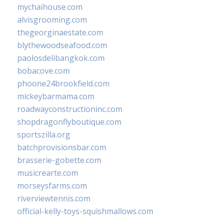
mychaihouse.com
alvisgrooming.com
thegeorginaestate.com
blythewoodseafood.com
paolosdelibangkok.com
bobacove.com
phoone24brookfield.com
mickeybarmama.com
roadwayconstructioninc.com
shopdragonflyboutique.com
sportszilla.org
batchprovisionsbar.com
brasserie-gobette.com
musicrearte.com
morseysfarms.com
riverviewtennis.com
official-kelly-toys-squishmallows.com