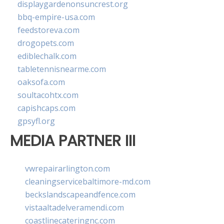
displaygardenonsuncrest.org
bbq-empire-usa.com
feedstoreva.com
drogopets.com
ediblechalk.com
tabletennisnearme.com
oaksofa.com
soultacohtx.com
capishcaps.com
gpsyfl.org
MEDIA PARTNER III
vwrepairarlington.com
cleaningservicebaltimore-md.com
beckslandscapeandfence.com
vistaaltadelveramendi.com
coastlinecateringnc.com