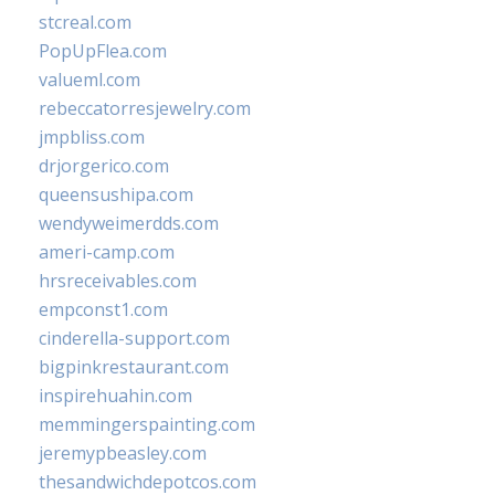
stcreal.com
PopUpFlea.com
valueml.com
rebeccatorresjewelry.com
jmpbliss.com
drjorgerico.com
queensushipa.com
wendyweimerdds.com
ameri-camp.com
hrsreceivables.com
empconst1.com
cinderella-support.com
bigpinkrestaurant.com
inspirehuahin.com
memmingerspainting.com
jeremypbeasley.com
thesandwichdepotcos.com