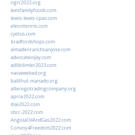
ngrc2022.org
leesfamilyfoods.com
lewis-lewis-cpas.com
eleontennis.com
cyetus.com
bradfordshops.com
almadenranchsanjose.com
advocatevijay.com
adlibilimler2023.com
naswwebed.org
balithut-manado.org
alteregotradingcompany.org
aprce2022.com
ibie2022.com
sbcc-2022.com
AngolaOilAndGas2022.com
Convoy4Freedom2022.com