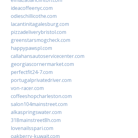
elmazatlanclinton.com
ideacoffeenyc.com
odieschillicothe.com
lacantinitagalesburg.com
pizzadeliverybristol.com
greenstarsmogcheck.com
happypawspl.com
callahansautoservicecenter.com
georgiascornermarket.com
perfectfit24-7.com
portugalprivatedriver.com
von-racer.com
coffeeshopcharleston.com
salon104mainstreet.com
alkaspringswater.com
318mainstreet8h.com
lovenailsspari.com
oakberry-kuwait.com