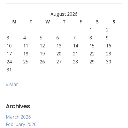
August 2026
M
T
W
T
F
S
S
1
2
3
4
5
6
7
8
9
10
11
12
13
14
15
16
17
18
19
20
21
22
23
24
25
26
27
28
29
30
31
« Mar
Archives
March 2026
February 2026