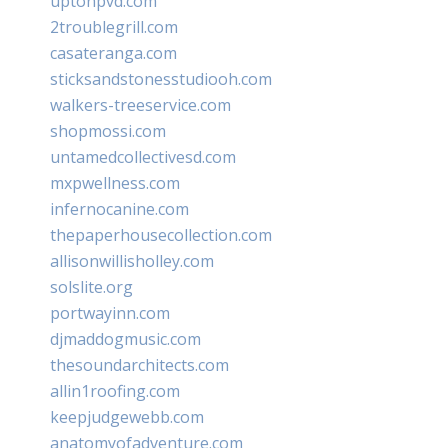
uptonpvd.com
2troublegrill.com
casateranga.com
sticksandstonesstudiooh.com
walkers-treeservice.com
shopmossi.com
untamedcollectivesd.com
mxpwellness.com
infernocanine.com
thepaperhousecollection.com
allisonwillisholley.com
solslite.org
portwayinn.com
djmaddogmusic.com
thesoundarchitects.com
allin1roofing.com
keepjudgewebb.com
anatomyofadventure.com