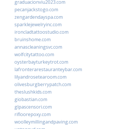
graduacionviu2023.com
pecanjackstogo.com
zengardendayspa.com
sparklejewelryinc.com
ironcladtattoostudio.com
bruinshome.com
annascleaningsvc.com
wolfcitytattoo.com
oysterbayturkeytrot.com
lafronterarestauranteybar.com
lilyandrosetearoom.com
olivesburgberrypatch.com
theslushkids.com
giobastian.com
glpascensori.com
rifloorepoxy.com
woolleymillingandpaving.com