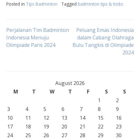
Posted in
Tips Badminton
Tagged
badminton tips & tricks
Post
Perjalanan Tim Badminton
Peluang Emas Indonesia
Indonesia Menuju
dalam Cabang Olahraga
Olimpiade Paris 2024
Bulu Tangkis di Olimpiade
navigation
2024
August 2026
M
T
W
T
F
S
S
1
2
3
4
5
6
7
8
9
10
11
12
13
14
15
16
17
18
19
20
21
22
23
24
25
26
27
28
29
30