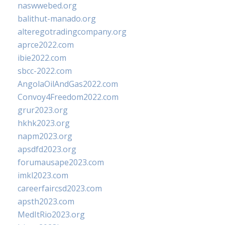
naswwebed.org
balithut-manado.org
alteregotradingcompany.org
aprce2022.com
ibie2022.com
sbcc-2022.com
AngolaOilAndGas2022.com
Convoy4Freedom2022.com
grur2023.org
hkhk2023.org
napm2023.org
apsdfd2023.org
forumausape2023.com
imkl2023.com
careerfaircsd2023.com
apsth2023.com
MedItRio2023.org