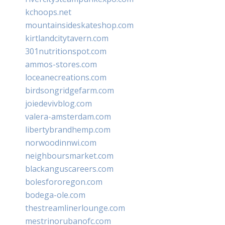
kchoops.net
mountainsideskateshop.com
kirtlandcitytavern.com
301nutritionspot.com
ammos-stores.com
loceanecreations.com
birdsongridgefarm.com
joiedevivblog.com
valera-amsterdam.com
libertybrandhemp.com
norwoodinnwi.com
neighboursmarket.com
blackanguscareers.com
bolesfororegon.com
bodega-ole.com
thestreamlinerlounge.com
mestrinorubanofc.com