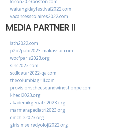
lcicon2023boston.com
waitangidayfestival2022.com
vacancesscolaires2022.com
MEDIA PARTNER II
isth2022.com
p2b2pabi2023-makassar.com
wocfparis2023.org
sinc2023.com
scdlqatar2022-qa.com
thecolumbiagrill.com
provisionscheeseandwineshoppe.com
khedi2023.org
akademikgeriatri2023.org
marmarapediatri2023.org
emchie2023.org
girisimselradyoloji2022.org