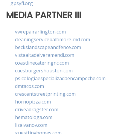
gpsyfl.org
MEDIA PARTNER III
vwrepairarlington.com
cleaningservicebaltimore-md.com
beckslandscapeandfence.com
vistaaltadelveramendi.com
coastlinecateringnc.com
cuesburgershouston.com
psicologiaespecializadaencampeche.com
dmtacos.com
crescentstreetprinting.com
hornopizza.com
driveadragster.com
hematologa.com
lizaivanov.com
guesttinyhomes.com