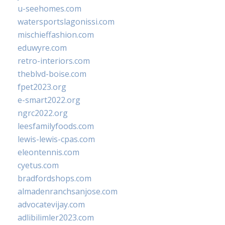
u-seehomes.com
watersportslagonissi.com
mischieffashion.com
eduwyre.com
retro-interiors.com
theblvd-boise.com
fpet2023.org
e-smart2022.org
ngrc2022.org
leesfamilyfoods.com
lewis-lewis-cpas.com
eleontennis.com
cyetus.com
bradfordshops.com
almadenranchsanjose.com
advocatevijay.com
adlibilimler2023.com