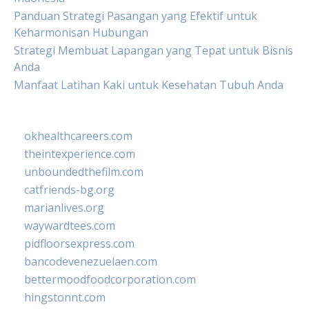
Panduan Strategi Pasangan yang Efektif untuk
Keharmonisan Hubungan
Strategi Membuat Lapangan yang Tepat untuk Bisnis
Anda
Manfaat Latihan Kaki untuk Kesehatan Tubuh Anda
okhealthcareers.com
theintexperience.com
unboundedthefilm.com
catfriends-bg.org
marianlives.org
waywardtees.com
pidfloorsexpress.com
bancodevenezuelaen.com
bettermoodfoodcorporation.com
hingstonnt.com