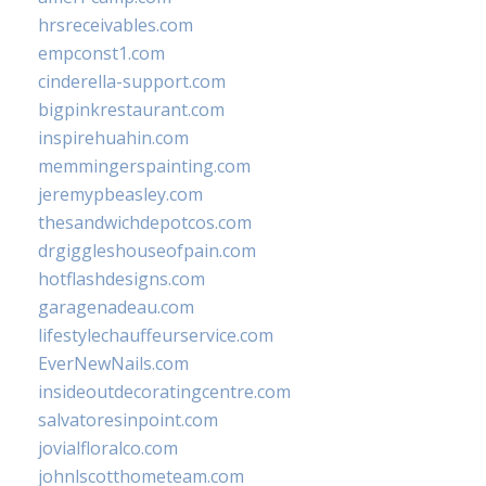
hrsreceivables.com
empconst1.com
cinderella-support.com
bigpinkrestaurant.com
inspirehuahin.com
memmingerspainting.com
jeremypbeasley.com
thesandwichdepotcos.com
drgiggleshouseofpain.com
hotflashdesigns.com
garagenadeau.com
lifestylechauffeurservice.com
EverNewNails.com
insideoutdecoratingcentre.com
salvatoresinpoint.com
jovialfloralco.com
johnlscotthometeam.com