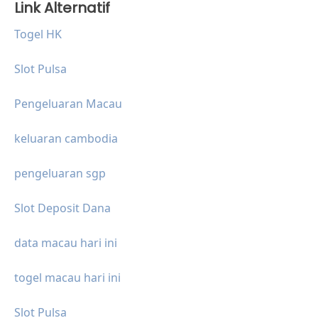
Link Alternatif
Togel HK
Slot Pulsa
Pengeluaran Macau
keluaran cambodia
pengeluaran sgp
Slot Deposit Dana
data macau hari ini
togel macau hari ini
Slot Pulsa