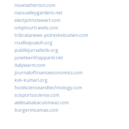
novelatherton.com
nassvalleygardens.net
electjohnstewart.com
omptourtravels.com
tribratanews-polreskebumen.com
rsudbayuasih.org
publikjurnalistik.org
juneteenthapparel.net
italywarm.com
journaloffinanceeconomics.com
kvk-kumari.org
foodscienceandtechnology.com
scisportsscience.com
addisababacuisineaz.com
burgerimcamas.com