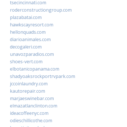
tsecincinnati.com
roderconstructiongroup.com
plazabatai.com
hawkscayresort.com
hellonquads.com
diarioanimales.com
decogaleri.com
unavozparadios.com
shoes-vert.com
elbotanicopanama.com
shadyoaksrockportrvpark.com
jccoinlaundry.com
kautorepair.com
marjaeswinebar.com
elmazatlanclinton.com
ideacoffeenyc.com
odieschillicothe.com