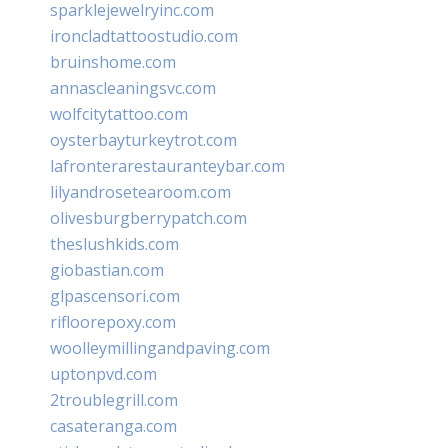
sparklejewelryinc.com
ironcladtattoostudio.com
bruinshome.com
annascleaningsvc.com
wolfcitytattoo.com
oysterbayturkeytrot.com
lafronterarestauranteybar.com
lilyandrosetearoom.com
olivesburgberrypatch.com
theslushkids.com
giobastian.com
glpascensori.com
rifloorepoxy.com
woolleymillingandpaving.com
uptonpvd.com
2troublegrill.com
casateranga.com