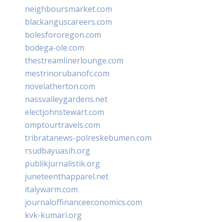
neighboursmarket.com
blackanguscareers.com
bolesfororegon.com
bodega-ole.com
thestreamlinerlounge.com
mestrinorubanofc.com
novelatherton.com
nassvalleygardens.net
electjohnstewart.com
omptourtravels.com
tribratanews-polreskebumen.com
rsudbayuasih.org
publikjurnalistik.org
juneteenthapparel.net
italywarm.com
journaloffinanceeconomics.com
kvk-kumari.org