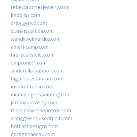
rebeccatorresjewelry.com
jmpbliss.com
drjorgerico.com
queensushipa.com
wendyweimerdds.com
ameri-camp.com
hrsreceivables.com
empconst1.com
cinderella-support.com
bigpinkrestaurant.com
inspirehuahin.com
memmingerspainting.com
jeremypbeasley.com
thesandwichdepotcos.com
drgiggleshouseofpain.com
hotflashdesigns.com
garagenadeau.com