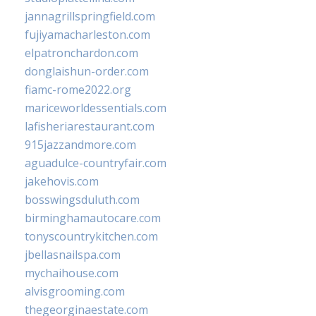
jannagrillspringfield.com
fujiyamacharleston.com
elpatronchardon.com
donglaishun-order.com
fiamc-rome2022.org
mariceworldessentials.com
lafisheriarestaurant.com
915jazzandmore.com
aguadulce-countryfair.com
jakehovis.com
bosswingsduluth.com
birminghamautocare.com
tonyscountrykitchen.com
jbellasnailspa.com
mychaihouse.com
alvisgrooming.com
thegeorginaestate.com