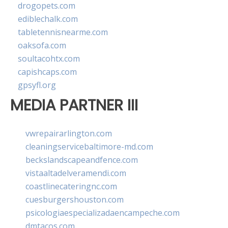
drogopets.com
ediblechalk.com
tabletennisnearme.com
oaksofa.com
soultacohtx.com
capishcaps.com
gpsyfl.org
MEDIA PARTNER III
vwrepairarlington.com
cleaningservicebaltimore-md.com
beckslandscapeandfence.com
vistaaltadelveramendi.com
coastlinecateringnc.com
cuesburgershouston.com
psicologiaespecializadaencampeche.com
dmtacos.com