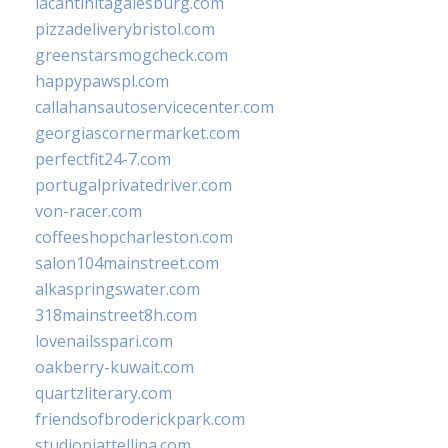
lacantinitagalesburg.com
pizzadeliverybristol.com
greenstarsmogcheck.com
happypawspl.com
callahansautoservicecenter.com
georgiascornermarket.com
perfectfit24-7.com
portugalprivatedriver.com
von-racer.com
coffeeshopcharleston.com
salon104mainstreet.com
alkaspringswater.com
318mainstreet8h.com
lovenailsspari.com
oakberry-kuwait.com
quartzliterary.com
friendsofbroderickpark.com
studiopiattellina.com