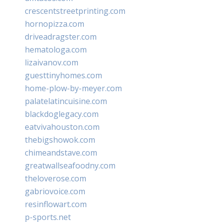
crescentstreetprinting.com
hornopizza.com
driveadragster.com
hematologa.com
lizaivanov.com
guesttinyhomes.com
home-plow-by-meyer.com
palatelatincuisine.com
blackdoglegacy.com
eatvivahouston.com
thebigshowok.com
chimeandstave.com
greatwallseafoodny.com
theloverose.com
gabriovoice.com
resinflowart.com
p-sports.net