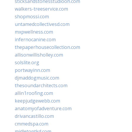
sticksandstonesstudiooh.com
walkers-treeservice.com
shopmossi.com
untamedcollectivesd.com
mxpwellness.com
infernocanine.com
thepaperhousecollection.com
allisonwillisholley.com
solslite.org
portwayinn.com
djmaddogmusic.com
thesoundarchitects.com
allin1roofing.com
keepjudgewebb.com
anatomyofadventure.com
drivancastillo.com
cmmedspa.com
midletontkd.com