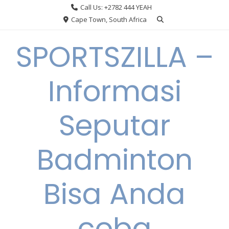
Skip
Call Us: +2782 444 YEAH
to
Cape Town, South Africa
content
SPORTSZILLA –
Informasi
Seputar
Badminton
Bisa Anda
coba