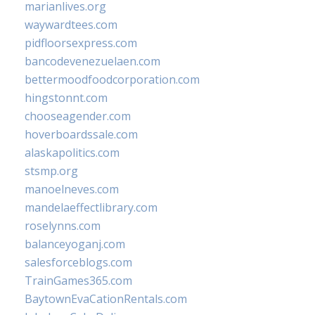
marianlives.org
waywardtees.com
pidfloorsexpress.com
bancodevenezuelaen.com
bettermoodfoodcorporation.com
hingstonnt.com
chooseagender.com
hoverboardssale.com
alaskapolitics.com
stsmp.org
manoelneves.com
mandelaeffectlibrary.com
roselynns.com
balanceyoganj.com
salesforceblogs.com
TrainGames365.com
BaytownEvaCationRentals.com