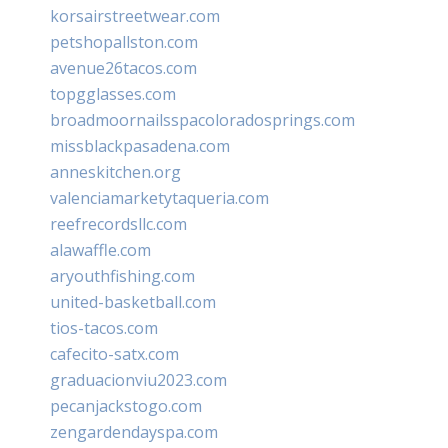
korsairstreetwear.com
petshopallston.com
avenue26tacos.com
topgglasses.com
broadmoornailsspacoloradosprings.com
missblackpasadena.com
anneskitchen.org
valenciamarketytaqueria.com
reefrecordsllc.com
alawaffle.com
aryouthfishing.com
united-basketball.com
tios-tacos.com
cafecito-satx.com
graduacionviu2023.com
pecanjackstogo.com
zengardendayspa.com