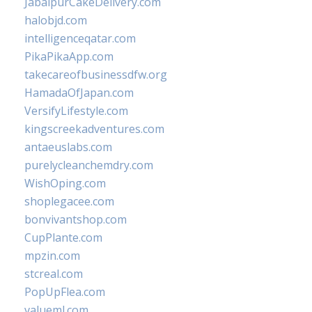
JabalpurCakeDelivery.com
halobjd.com
intelligenceqatar.com
PikaPikaApp.com
takecareofbusinessdfw.org
HamadaOfJapan.com
VersifyLifestyle.com
kingscreekadventures.com
antaeuslabs.com
purelycleanchemdry.com
WishOping.com
shoplegacee.com
bonvivantshop.com
CupPlante.com
mpzin.com
stcreal.com
PopUpFlea.com
valueml.com