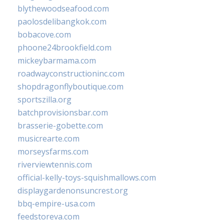
blythewoodseafood.com
paolosdelibangkok.com
bobacove.com
phoone24brookfield.com
mickeybarmama.com
roadwayconstructioninc.com
shopdragonflyboutique.com
sportszilla.org
batchprovisionsbar.com
brasserie-gobette.com
musicrearte.com
morseysfarms.com
riverviewtennis.com
official-kelly-toys-squishmallows.com
displaygardenonsuncrest.org
bbq-empire-usa.com
feedstoreva.com