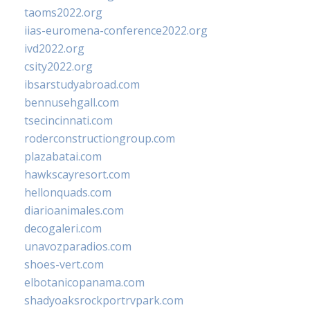
taoms2022.org
iias-euromena-conference2022.org
ivd2022.org
csity2022.org
ibsarstudyabroad.com
bennusehgall.com
tsecincinnati.com
roderconstructiongroup.com
plazabatai.com
hawkscayresort.com
hellonquads.com
diarioanimales.com
decogaleri.com
unavozparadios.com
shoes-vert.com
elbotanicopanama.com
shadyoaksrockportrvpark.com