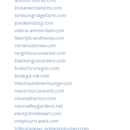
ammos-stores.com
loceanecreations.com
birdsongridgefarm.com
joiedevivblog.com
valera-amsterdam.com
libertybrandhemp.com
norwoodinnwi.com
neighboursmarket.com
blackanguscareers.com
bolesfororegon.com
bodega-ole.com
thestreamlinerlounge.com
mestrinorubanofc.com
novelatherton.com
nassvalleygardens.net
electjohnstewart.com
omptourtravels.com
tribratanews-polreskebumen.com