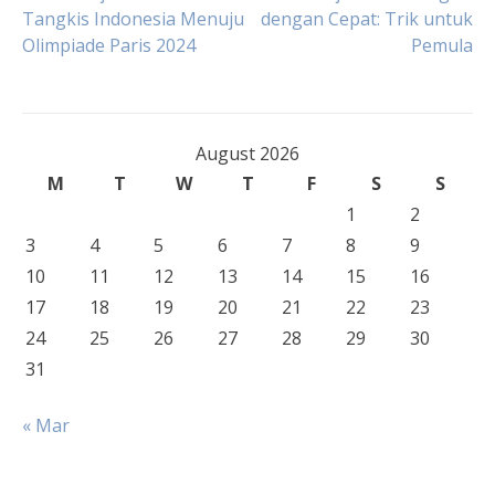
Post
Tangkis Indonesia Menuju
dengan Cepat: Trik untuk
Olimpiade Paris 2024
Pemula
navigation
August 2026
M
T
W
T
F
S
S
1
2
3
4
5
6
7
8
9
10
11
12
13
14
15
16
17
18
19
20
21
22
23
24
25
26
27
28
29
30
31
« Mar