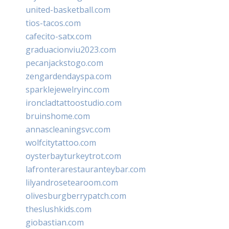
united-basketball.com
tios-tacos.com
cafecito-satx.com
graduacionviu2023.com
pecanjackstogo.com
zengardendayspa.com
sparklejewelryinc.com
ironcladtattoostudio.com
bruinshome.com
annascleaningsvc.com
wolfcitytattoo.com
oysterbayturkeytrot.com
lafronterarestauranteybar.com
lilyandrosetearoom.com
olivesburgberrypatch.com
theslushkids.com
giobastian.com