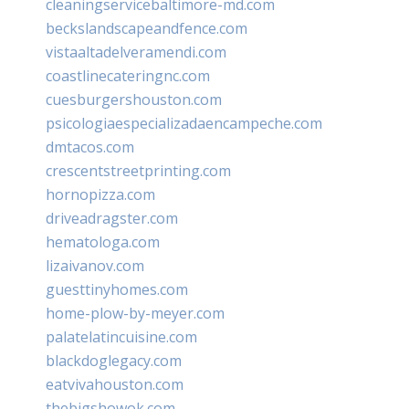
cleaningservicebaltimore-md.com
beckslandscapeandfence.com
vistaaltadelveramendi.com
coastlinecateringnc.com
cuesburgershouston.com
psicologiaespecializadaencampeche.com
dmtacos.com
crescentstreetprinting.com
hornopizza.com
driveadragster.com
hematologa.com
lizaivanov.com
guesttinyhomes.com
home-plow-by-meyer.com
palatelatincuisine.com
blackdoglegacy.com
eatvivahouston.com
thebigshowok.com