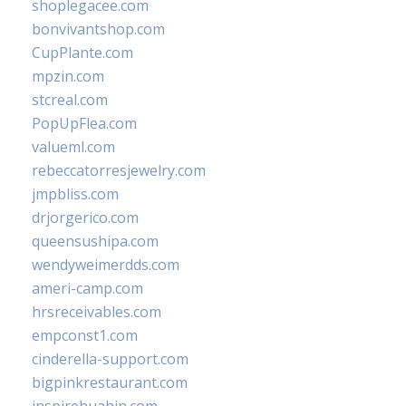
shoplegacee.com
bonvivantshop.com
CupPlante.com
mpzin.com
stcreal.com
PopUpFlea.com
valueml.com
rebeccatorresjewelry.com
jmpbliss.com
drjorgerico.com
queensushipa.com
wendyweimerdds.com
ameri-camp.com
hrsreceivables.com
empconst1.com
cinderella-support.com
bigpinkrestaurant.com