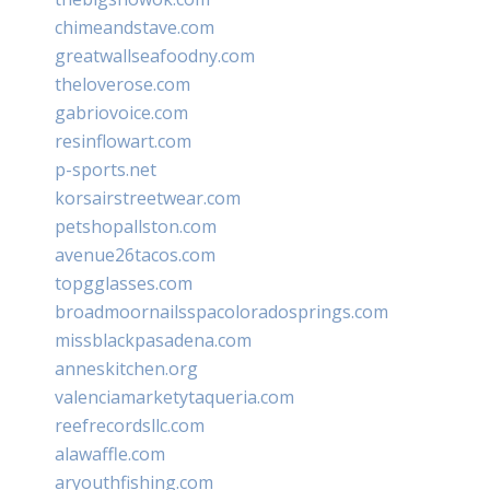
chimeandstave.com
greatwallseafoodny.com
theloverose.com
gabriovoice.com
resinflowart.com
p-sports.net
korsairstreetwear.com
petshopallston.com
avenue26tacos.com
topgglasses.com
broadmoornailsspacoloradosprings.com
missblackpasadena.com
anneskitchen.org
valenciamarketytaqueria.com
reefrecordsllc.com
alawaffle.com
aryouthfishing.com