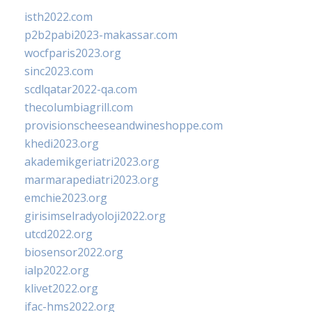
isth2022.com
p2b2pabi2023-makassar.com
wocfparis2023.org
sinc2023.com
scdlqatar2022-qa.com
thecolumbiagrill.com
provisionscheeseandwineshoppe.com
khedi2023.org
akademikgeriatri2023.org
marmarapediatri2023.org
emchie2023.org
girisimselradyoloji2022.org
utcd2022.org
biosensor2022.org
ialp2022.org
klivet2022.org
ifac-hms2022.org