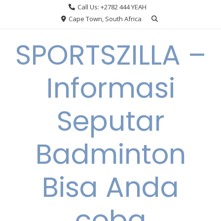
Skip
Call Us: +2782 444 YEAH
to
Cape Town, South Africa
content
SPORTSZILLA –
Informasi
Seputar
Badminton
Bisa Anda
coba