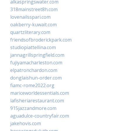
alkaspringswater.com
318mainstreet8h.com
lovenailsspari.com
oakberry-kuwait.com
quartzliterary.com
friendsofbroderickpark.com
studiopiattellina.com
jannagrillspringfield.com
fujiyamacharleston.com
elpatronchardon.com
donglaishun-order.com
fiamc-rome2022.org
mariceworldessentials.com
lafisheriarestaurant.com
915jazzandmore.com
aguadulce-countryfair.com
jakehovis.com