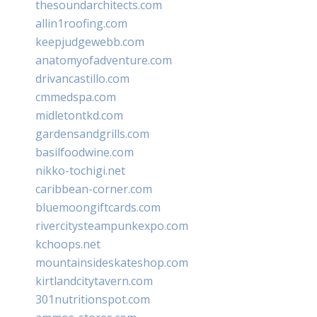
thesoundarchitects.com
allin1roofing.com
keepjudgewebb.com
anatomyofadventure.com
drivancastillo.com
cmmedspa.com
midletontkd.com
gardensandgrills.com
basilfoodwine.com
nikko-tochigi.net
caribbean-corner.com
bluemoongiftcards.com
rivercitysteampunkexpo.com
kchoops.net
mountainsideskateshop.com
kirtlandcitytavern.com
301nutritionspot.com