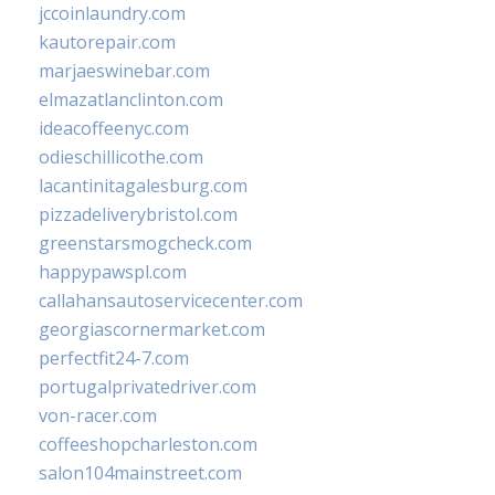
jccoinlaundry.com
kautorepair.com
marjaeswinebar.com
elmazatlanclinton.com
ideacoffeenyc.com
odieschillicothe.com
lacantinitagalesburg.com
pizzadeliverybristol.com
greenstarsmogcheck.com
happypawspl.com
callahansautoservicecenter.com
georgiascornermarket.com
perfectfit24-7.com
portugalprivatedriver.com
von-racer.com
coffeeshopcharleston.com
salon104mainstreet.com