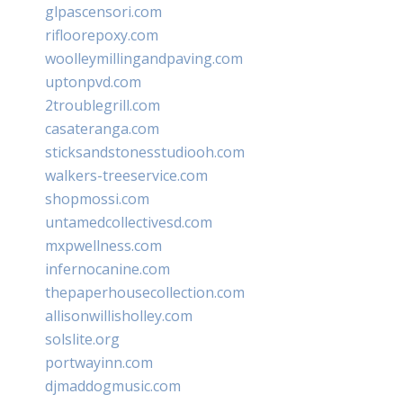
glpascensori.com
rifloorepoxy.com
woolleymillingandpaving.com
uptonpvd.com
2troublegrill.com
casateranga.com
sticksandstonesstudiooh.com
walkers-treeservice.com
shopmossi.com
untamedcollectivesd.com
mxpwellness.com
infernocanine.com
thepaperhousecollection.com
allisonwillisholley.com
solslite.org
portwayinn.com
djmaddogmusic.com