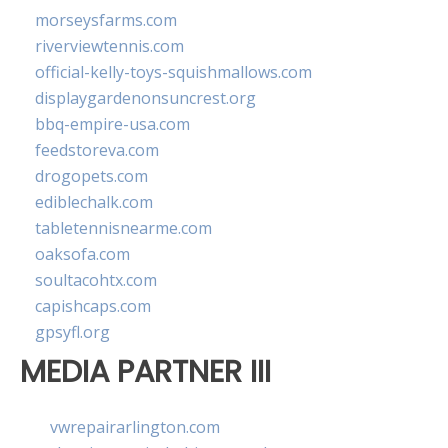
morseysfarms.com
riverviewtennis.com
official-kelly-toys-squishmallows.com
displaygardenonsuncrest.org
bbq-empire-usa.com
feedstoreva.com
drogopets.com
ediblechalk.com
tabletennisnearme.com
oaksofa.com
soultacohtx.com
capishcaps.com
gpsyfl.org
MEDIA PARTNER III
vwrepairarlington.com