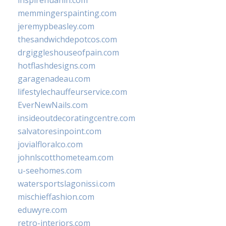
inspirehuahin.com
memmingerspainting.com
jeremypbeasley.com
thesandwichdepotcos.com
drgiggleshouseofpain.com
hotflashdesigns.com
garagenadeau.com
lifestylechauffeurservice.com
EverNewNails.com
insideoutdecoratingcentre.com
salvatoresinpoint.com
jovialfloralco.com
johnlscotthometeam.com
u-seehomes.com
watersportslagonissi.com
mischieffashion.com
eduwyre.com
retro-interiors.com