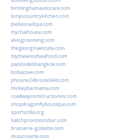
bosswingsduluth.com
birminghamautocare.com
tonyscountrykitchen.com
jbellasnailspa.com
mychaihouse.com
alvisgrooming.com
thegeorginaestate.com
blythewoodseafood.com
paolosdelibangkok.com
bobacove.com
phoone24brookfield.com
mickeybarmama.com
roadwayconstructioninc.com
shopdragonflyboutique.com
sportszilla.org
batchprovisionsbar.com
brasserie-gobette.com
musicrearte.com