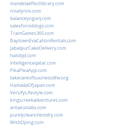
mandelaeffectlibrary.com
roselynns.com
balanceyoganj.com
salesforceblogs.com
TrainGames365.com
BaytownEvaCationRentals.com
JabalpurCakeDelivery.com
halobjd.com
intelligenceqatar.com
PikaPikaApp.com
takecareofbusinessdfw.org
HamadaOfJapan.com
VersifyLifestyle.com
kingscreekadventures.com
antaeuslabs.com
purelycleanchemdry.com
WishOping.com