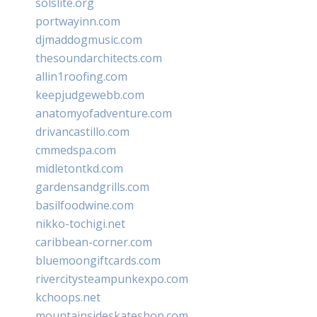
solslite.org
portwayinn.com
djmaddogmusic.com
thesoundarchitects.com
allin1roofing.com
keepjudgewebb.com
anatomyofadventure.com
drivancastillo.com
cmmedspa.com
midletontkd.com
gardensandgrills.com
basilfoodwine.com
nikko-tochigi.net
caribbean-corner.com
bluemoongiftcards.com
rivercitysteampunkexpo.com
kchoops.net
mountainsideskateshop.com