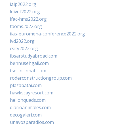
ialp2022.org
klivet2022.org
ifac-hms2022.org
taoms2022.org
iias-euromena-conference2022.org
ivd2022.org
csity2022.org
ibsarstudyabroad.com
bennusehgall.com
tsecincinnati.com
roderconstructiongroup.com
plazabatai.com
hawkscayresort.com
hellonquads.com
diarioanimales.com
decogaleri.com
unavozparadios.com