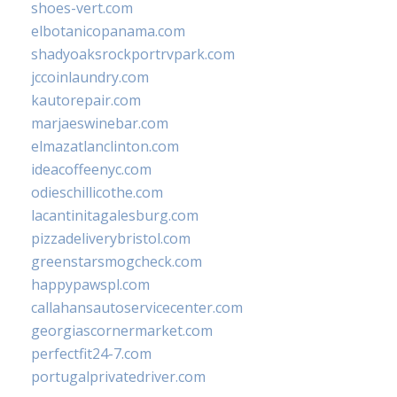
shoes-vert.com
elbotanicopanama.com
shadyoaksrockportrvpark.com
jccoinlaundry.com
kautorepair.com
marjaeswinebar.com
elmazatlanclinton.com
ideacoffeenyc.com
odieschillicothe.com
lacantinitagalesburg.com
pizzadeliverybristol.com
greenstarsmogcheck.com
happypawspl.com
callahansautoservicecenter.com
georgiascornermarket.com
perfectfit24-7.com
portugalprivatedriver.com