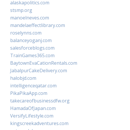
alaskapolitics.com
stsmp.org
manoelneves.com
mandelaeffectlibrary.com
roselynns.com
balanceyoganj.com
salesforceblogs.com
TrainGames365.com
BaytownEvaCationRentals.com
JabalpurCakeDelivery.com
halobjd.com
intelligenceqatar.com
PikaPikaApp.com
takecareofbusinessdfw.org
HamadaOfJapan.com
VersifyLifestyle.com
kingscreekadventures.com