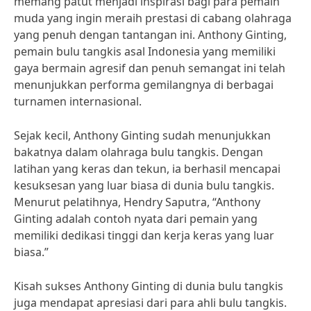
memang patut menjadi inspirasi bagi para pemain
muda yang ingin meraih prestasi di cabang olahraga
yang penuh dengan tantangan ini. Anthony Ginting,
pemain bulu tangkis asal Indonesia yang memiliki
gaya bermain agresif dan penuh semangat ini telah
menunjukkan performa gemilangnya di berbagai
turnamen internasional.
Sejak kecil, Anthony Ginting sudah menunjukkan
bakatnya dalam olahraga bulu tangkis. Dengan
latihan yang keras dan tekun, ia berhasil mencapai
kesuksesan yang luar biasa di dunia bulu tangkis.
Menurut pelatihnya, Hendry Saputra, “Anthony
Ginting adalah contoh nyata dari pemain yang
memiliki dedikasi tinggi dan kerja keras yang luar
biasa.”
Kisah sukses Anthony Ginting di dunia bulu tangkis
juga mendapat apresiasi dari para ahli bulu tangkis.