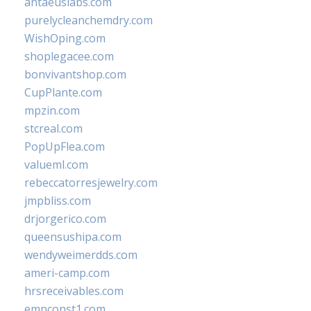
antaeuslabs.com
purelycleanchemdry.com
WishOping.com
shoplegacee.com
bonvivantshop.com
CupPlante.com
mpzin.com
stcreal.com
PopUpFlea.com
valueml.com
rebeccatorresjewelry.com
jmpbliss.com
drjorgerico.com
queensushipa.com
wendyweimerdds.com
ameri-camp.com
hrsreceivables.com
empconst1.com