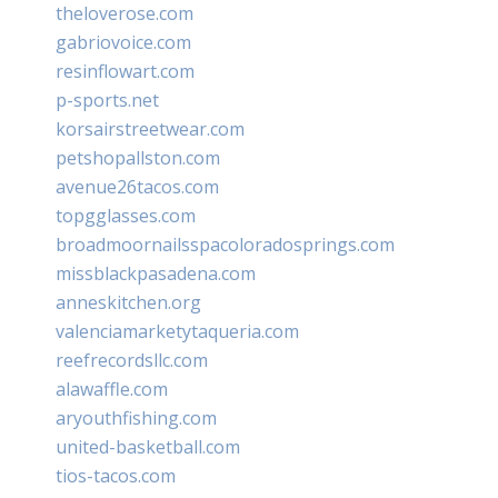
theloverose.com
gabriovoice.com
resinflowart.com
p-sports.net
korsairstreetwear.com
petshopallston.com
avenue26tacos.com
topgglasses.com
broadmoornailsspacoloradosprings.com
missblackpasadena.com
anneskitchen.org
valenciamarketytaqueria.com
reefrecordsllc.com
alawaffle.com
aryouthfishing.com
united-basketball.com
tios-tacos.com