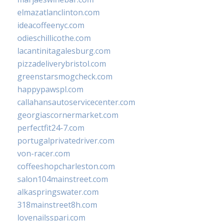
elmazatlanclinton.com
ideacoffeenyc.com
odieschillicothe.com
lacantinitagalesburg.com
pizzadeliverybristol.com
greenstarsmogcheck.com
happypawspl.com
callahansautoservicecenter.com
georgiascornermarket.com
perfectfit24-7.com
portugalprivatedriver.com
von-racer.com
coffeeshopcharleston.com
salon104mainstreet.com
alkaspringswater.com
318mainstreet8h.com
lovenailsspari.com