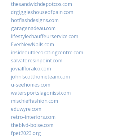
thesandwichdepotcos.com
drgiggleshouseofpain.com
hotflashdesigns.com
garagenadeau.com
lifestylechauffeurservice.com
EverNewNails.com
insideoutdecoratingcentre.com
salvatoresinpoint.com
jovialfloralco.com
johnlscotthometeam.com
u-seehomes.com
watersportslagonissi.com
mischieffashion.com
eduwyre.com
retro-interiors.com
theblvd-boise.com
fpet2023.org