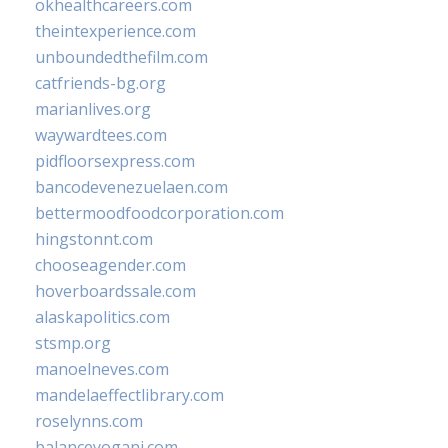
okhealthcareers.com
theintexperience.com
unboundedthefilm.com
catfriends-bg.org
marianlives.org
waywardtees.com
pidfloorsexpress.com
bancodevenezuelaen.com
bettermoodfoodcorporation.com
hingstonnt.com
chooseagender.com
hoverboardssale.com
alaskapolitics.com
stsmp.org
manoelneves.com
mandelaeffectlibrary.com
roselynns.com
balanceyoganj.com