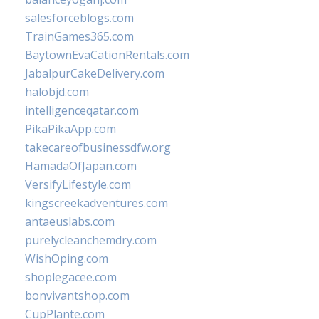
salesforceblogs.com
TrainGames365.com
BaytownEvaCationRentals.com
JabalpurCakeDelivery.com
halobjd.com
intelligenceqatar.com
PikaPikaApp.com
takecareofbusinessdfw.org
HamadaOfJapan.com
VersifyLifestyle.com
kingscreekadventures.com
antaeuslabs.com
purelycleanchemdry.com
WishOping.com
shoplegacee.com
bonvivantshop.com
CupPlante.com