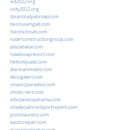
ivd2022.org
csity2022.org
ibsarstudyabroad.com
bennusehgall.com
tsecincinnati.com
roderconstructiongroup.com
plazabatai.com
hawkscayresort.com
hellonquads.com
diarioanimales.com
decogaleri.com
unavozparadios.com
shoes-vert.com
elbotanicopanama.com
shadyoaksrockportrvpark.com
jccoinlaundry.com
kautorepair.com
marjaeswinebar.com