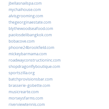
jbellasnailspa.com
mychaihouse.com
alvisgrooming.com
thegeorginaestate.com
blythewoodseafood.com
paolosdelibangkok.com
bobacove.com
phoone24brookfield.com
mickeybarmama.com
roadwayconstructioninc.com
shopdragonflyboutique.com
sportszilla.org
batchprovisionsbar.com
brasserie-gobette.com
musicrearte.com
morseysfarms.com
riverviewtennis.com