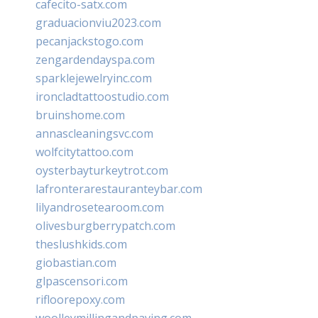
cafecito-satx.com
graduacionviu2023.com
pecanjackstogo.com
zengardendayspa.com
sparklejewelryinc.com
ironcladtattoostudio.com
bruinshome.com
annascleaningsvc.com
wolfcitytattoo.com
oysterbayturkeytrot.com
lafronterarestauranteybar.com
lilyandrosetearoom.com
olivesburgberrypatch.com
theslushkids.com
giobastian.com
glpascensori.com
rifloorepoxy.com
woolleymillingandpaving.com