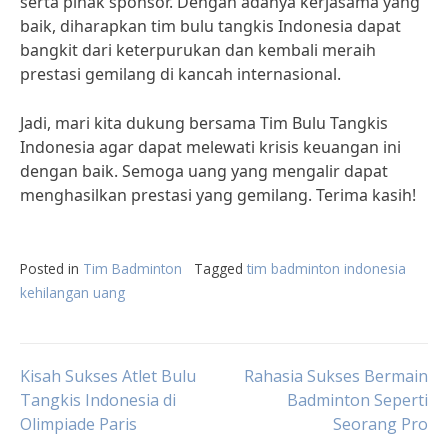
serta pihak sponsor. Dengan adanya kerjasama yang
baik, diharapkan tim bulu tangkis Indonesia dapat
bangkit dari keterpurukan dan kembali meraih
prestasi gemilang di kancah internasional.
Jadi, mari kita dukung bersama Tim Bulu Tangkis
Indonesia agar dapat melewati krisis keuangan ini
dengan baik. Semoga uang yang mengalir dapat
menghasilkan prestasi yang gemilang. Terima kasih!
Posted in
Tim Badminton
Tagged
tim badminton indonesia
kehilangan uang
Post
Kisah Sukses Atlet Bulu
Rahasia Sukses Bermain
Tangkis Indonesia di
Badminton Seperti
Olimpiade Paris
Seorang Pro
navigation