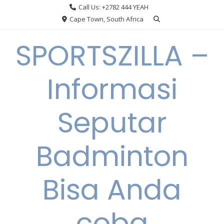
Skip
Call Us: +2782 444 YEAH
to
Cape Town, South Africa
content
SPORTSZILLA –
Informasi
Seputar
Badminton
Bisa Anda
coba