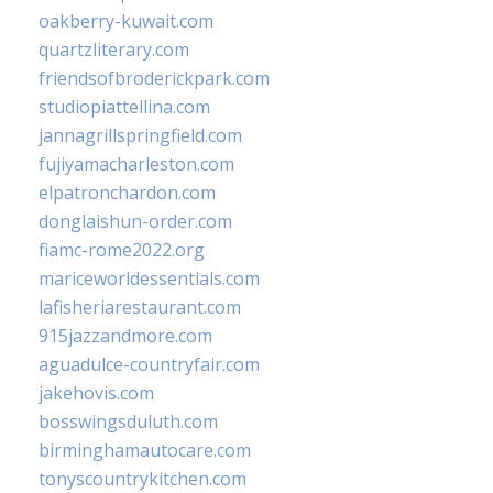
oakberry-kuwait.com
quartzliterary.com
friendsofbroderickpark.com
studiopiattellina.com
jannagrillspringfield.com
fujiyamacharleston.com
elpatronchardon.com
donglaishun-order.com
fiamc-rome2022.org
mariceworldessentials.com
lafisheriarestaurant.com
915jazzandmore.com
aguadulce-countryfair.com
jakehovis.com
bosswingsduluth.com
birminghamautocare.com
tonyscountrykitchen.com