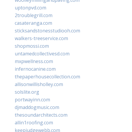
uptonpvd.com
2troublegrill.com
casateranga.com
sticksandstonesstudiooh.com
walkers-treeservice.com
shopmossi.com
untamedcollectivesd.com
mxpwellness.com
infernocanine.com
thepaperhousecollection.com
allisonwillisholley.com
solslite.org
portwayinn.com
djmaddogmusic.com
thesoundarchitects.com
allin1roofing.com
keepjudgewebb.com