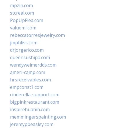
mpzin.com
stcreal.com
PopUpFlea.com
valueml.com
rebeccatorresjewelry.com
jmpbliss.com
drjorgerico.com
queensushipa.com
wendyweimerdds.com
ameri-camp.com
hrsreceivables.com
empconst1.com
cinderella-support.com
bigpinkrestaurant.com
inspirehuahin.com
memmingerspainting.com
jeremypbeasley.com