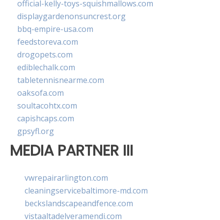
official-kelly-toys-squishmallows.com
displaygardenonsuncrest.org
bbq-empire-usa.com
feedstoreva.com
drogopets.com
ediblechalk.com
tabletennisnearme.com
oaksofa.com
soultacohtx.com
capishcaps.com
gpsyfl.org
MEDIA PARTNER III
vwrepairarlington.com
cleaningservicebaltimore-md.com
beckslandscapeandfence.com
vistaaltadelveramendi.com