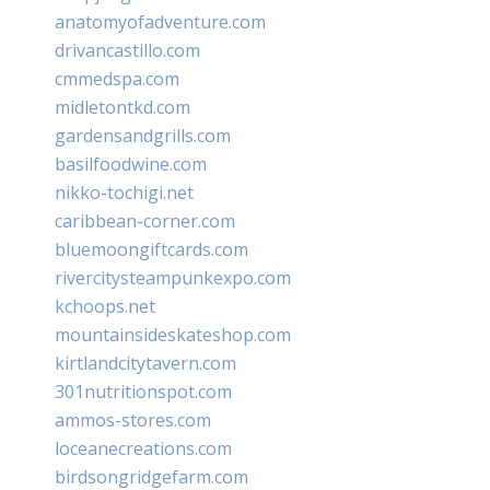
anatomyofadventure.com
drivancastillo.com
cmmedspa.com
midletontkd.com
gardensandgrills.com
basilfoodwine.com
nikko-tochigi.net
caribbean-corner.com
bluemoongiftcards.com
rivercitysteampunkexpo.com
kchoops.net
mountainsideskateshop.com
kirtlandcitytavern.com
301nutritionspot.com
ammos-stores.com
loceanecreations.com
birdsongridgefarm.com