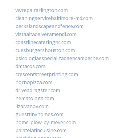
vwrepairarlington.com
cleaningservicebaltimore-md.com
beckslandscapeandfence.com
vistaaltadelveramendi.com
coastlinecateringnc.com
cuesburgershouston.com
psicologiaespecializadaencampeche.com
dmtacos.com
crescentstreetprinting.com
hornopizza.com
driveadragster.com
hematologa.com
lizaivanov.com
guesttinyhomes.com
home-plow-by-meyer.com
palatelatincuisine.com