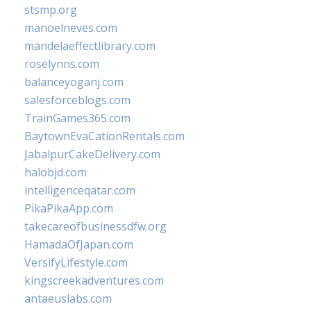
stsmp.org
manoelneves.com
mandelaeffectlibrary.com
roselynns.com
balanceyoganj.com
salesforceblogs.com
TrainGames365.com
BaytownEvaCationRentals.com
JabalpurCakeDelivery.com
halobjd.com
intelligenceqatar.com
PikaPikaApp.com
takecareofbusinessdfw.org
HamadaOfJapan.com
VersifyLifestyle.com
kingscreekadventures.com
antaeuslabs.com