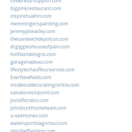
cinderella-support.com
bigpinkrestaurant.com
inspirehuahin.com
memmingerspainting.com
jeremypbeasley.com
thesandwichdepotcos.com
drgiggleshouseofpain.com
hotflashdesigns.com
garagenadeau.com
lifestylechauffeurservice.com
EverNewNails.com
insideoutdecoratingcentre.com
salvatoresinpoint.com
jovialfloralco.com
johnlscotthometeam.com
u-seehomes.com
watersportslagonissi.com
mischieffashion.com