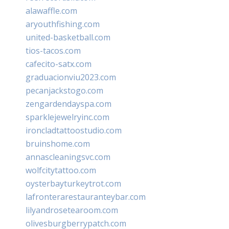
alawaffle.com
aryouthfishing.com
united-basketball.com
tios-tacos.com
cafecito-satx.com
graduacionviu2023.com
pecanjackstogo.com
zengardendayspa.com
sparklejewelryinc.com
ironcladtattoostudio.com
bruinshome.com
annascleaningsvc.com
wolfcitytattoo.com
oysterbayturkeytrot.com
lafronterarestauranteybar.com
lilyandrosetearoom.com
olivesburgberrypatch.com