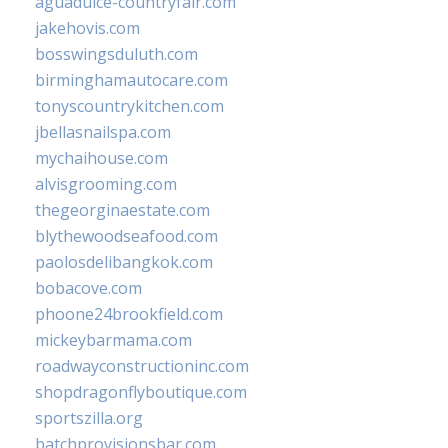
aguadulce-countryfair.com
jakehovis.com
bosswingsduluth.com
birminghamautocare.com
tonyscountrykitchen.com
jbellasnailspa.com
mychaihouse.com
alvisgrooming.com
thegeorginaestate.com
blythewoodseafood.com
paolosdelibangkok.com
bobacove.com
phoone24brookfield.com
mickeybarmama.com
roadwayconstructioninc.com
shopdragonflyboutique.com
sportszilla.org
batchprovisionsbar.com