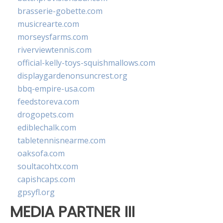
brasserie-gobette.com
musicrearte.com
morseysfarms.com
riverviewtennis.com
official-kelly-toys-squishmallows.com
displaygardenonsuncrest.org
bbq-empire-usa.com
feedstoreva.com
drogopets.com
ediblechalk.com
tabletennisnearme.com
oaksofa.com
soultacohtx.com
capishcaps.com
gpsyfl.org
MEDIA PARTNER III