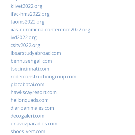
klivet2022.org
ifac-hms2022.org
taoms2022.org
iias-euromena-conference2022.org
ivd2022.org
csity2022.org
ibsarstudyabroad.com
bennusehgall.com
tsecincinnati.com
roderconstructiongroup.com
plazabatai.com
hawkscayresort.com
hellonquads.com
diarioanimales.com
decogaleri.com
unavozparadios.com
shoes-vert.com