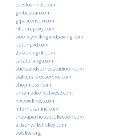
theslushkids.com
giobastian.com
glpascensori.com
rifloorepoxy.com
woolleymillingandpaving.com
uptonpvd.com
2troublegrill.com
casateranga.com
sticksandstonesstudiooh.com
walkers-treeservice.com
shopmossi.com
untamedcollectivesd.com
mxpwellness.com
infernocanine.com
thepaperhousecollection.com
allisonwillisholley.com
solslite.org