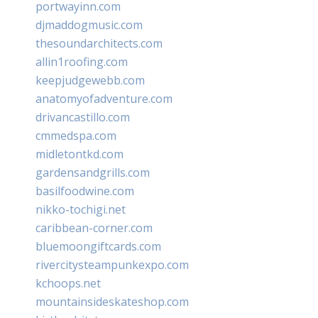
portwayinn.com
djmaddogmusic.com
thesoundarchitects.com
allin1roofing.com
keepjudgewebb.com
anatomyofadventure.com
drivancastillo.com
cmmedspa.com
midletontkd.com
gardensandgrills.com
basilfoodwine.com
nikko-tochigi.net
caribbean-corner.com
bluemoongiftcards.com
rivercitysteampunkexpo.com
kchoops.net
mountainsideskateshop.com