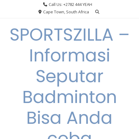
Skip
Call Us: +2782 444 YEAH
to
Cape Town, South Africa
content
SPORTSZILLA –
Informasi
Seputar
Badminton
Bisa Anda
coba