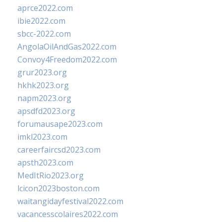
aprce2022.com
ibie2022.com
sbcc-2022.com
AngolaOilAndGas2022.com
Convoy4Freedom2022.com
grur2023.org
hkhk2023.org
napm2023.org
apsdfd2023.org
forumausape2023.com
imkl2023.com
careerfaircsd2023.com
apsth2023.com
MedItRio2023.org
lcicon2023boston.com
waitangidayfestival2022.com
vacancesscolaires2022.com