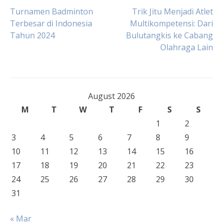
Post
Turnamen Badminton
Trik Jitu Menjadi Atlet
Terbesar di Indonesia
Multikompetensi: Dari
Tahun 2024
Bulutangkis ke Cabang
navigation
Olahraga Lain
August 2026
M
T
W
T
F
S
S
1
2
3
4
5
6
7
8
9
10
11
12
13
14
15
16
17
18
19
20
21
22
23
24
25
26
27
28
29
30
31
« Mar