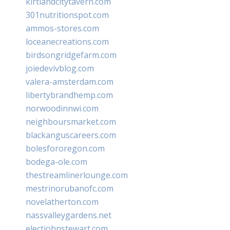
kirtlandcitytavern.com
301nutritionspot.com
ammos-stores.com
loceanecreations.com
birdsongridgefarm.com
joiedevivblog.com
valera-amsterdam.com
libertybrandhemp.com
norwoodinnwi.com
neighboursmarket.com
blackanguscareers.com
bolesfororegon.com
bodega-ole.com
thestreamlinerlounge.com
mestrinorubanofc.com
novelatherton.com
nassvalleygardens.net
electjohnstewart.com