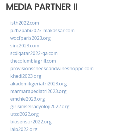
MEDIA PARTNER II
isth2022.com
p2b2pabi2023-makassar.com
wocfparis2023.org
sinc2023.com
scdlqatar2022-qa.com
thecolumbiagrill.com
provisionscheeseandwineshoppe.com
khedi2023.org
akademikgeriatri2023.org
marmarapediatri2023.org
emchie2023.org
girisimselradyoloji2022.org
utcd2022.org
biosensor2022.org
ialp2022.org