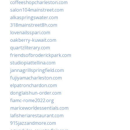
coffeeshopcharleston.com
salon104mainstreet.com
alkaspringswater.com
318mainstreet8h.com
lovenailsspari.com
oakberry-kuwait.com
quartzliterary.com
friendsofbroderickpark.com
studiopiattellina.com
jannagrillspringfield.com
fujiyamacharleston.com
elpatronchardon.com
donglaishun-order.com
fiamc-rome2022.org
mariceworldessentials.com
lafisheriarestaurant.com
915jazzandmore.com