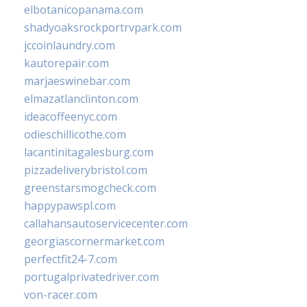
elbotanicopanama.com
shadyoaksrockportrvpark.com
jccoinlaundry.com
kautorepair.com
marjaeswinebar.com
elmazatlanclinton.com
ideacoffeenyc.com
odieschillicothe.com
lacantinitagalesburg.com
pizzadeliverybristol.com
greenstarsmogcheck.com
happypawspl.com
callahansautoservicecenter.com
georgiascornermarket.com
perfectfit24-7.com
portugalprivatedriver.com
von-racer.com