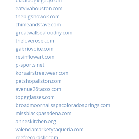
blackdoglegacy.com
eatvivahouston.com
thebigshowok.com
chimeandstave.com
greatwallseafoodny.com
theloverose.com
gabriovoice.com
resinflowart.com
p-sports.net
korsairstreetwear.com
petshopallston.com
avenue26tacos.com
topgglasses.com
broadmoornailsspacoloradosprings.com
missblackpasadena.com
anneskitchen.org
valenciamarketytaqueria.com
reefrecordsllc.com