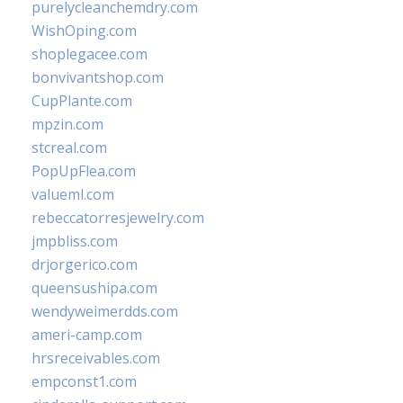
purelycleanchemdry.com
WishOping.com
shoplegacee.com
bonvivantshop.com
CupPlante.com
mpzin.com
stcreal.com
PopUpFlea.com
valueml.com
rebeccatorresjewelry.com
jmpbliss.com
drjorgerico.com
queensushipa.com
wendyweimerdds.com
ameri-camp.com
hrsreceivables.com
empconst1.com