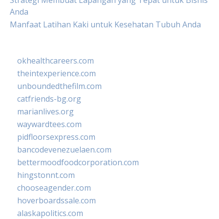
Strategi Membuat Lapangan yang Tepat untuk Bisnis
Anda
Manfaat Latihan Kaki untuk Kesehatan Tubuh Anda
okhealthcareers.com
theintexperience.com
unboundedthefilm.com
catfriends-bg.org
marianlives.org
waywardtees.com
pidfloorsexpress.com
bancodevenezuelaen.com
bettermoodfoodcorporation.com
hingstonnt.com
chooseagender.com
hoverboardssale.com
alaskapolitics.com