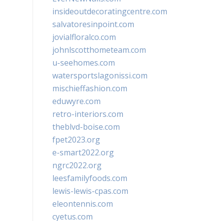
insideoutdecoratingcentre.com
salvatoresinpoint.com
jovialfloralco.com
johnlscotthometeam.com
u-seehomes.com
watersportslagonissi.com
mischieffashion.com
eduwyre.com
retro-interiors.com
theblvd-boise.com
fpet2023.org
e-smart2022.org
ngrc2022.org
leesfamilyfoods.com
lewis-lewis-cpas.com
eleontennis.com
cyetus.com