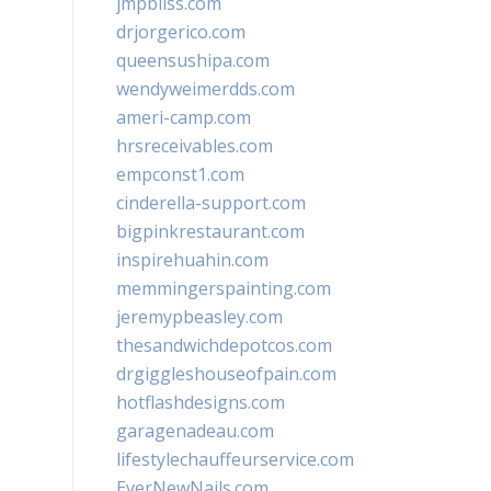
jmpbliss.com
drjorgerico.com
queensushipa.com
wendyweimerdds.com
ameri-camp.com
hrsreceivables.com
empconst1.com
cinderella-support.com
bigpinkrestaurant.com
inspirehuahin.com
memmingerspainting.com
jeremypbeasley.com
thesandwichdepotcos.com
drgiggleshouseofpain.com
hotflashdesigns.com
garagenadeau.com
lifestylechauffeurservice.com
EverNewNails.com