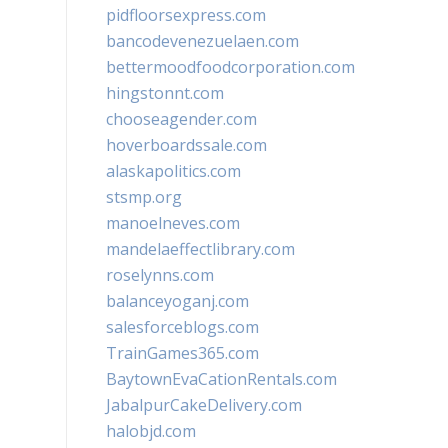
pidfloorsexpress.com
bancodevenezuelaen.com
bettermoodfoodcorporation.com
hingstonnt.com
chooseagender.com
hoverboardssale.com
alaskapolitics.com
stsmp.org
manoelneves.com
mandelaeffectlibrary.com
roselynns.com
balanceyoganj.com
salesforceblogs.com
TrainGames365.com
BaytownEvaCationRentals.com
JabalpurCakeDelivery.com
halobjd.com