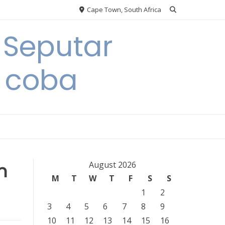
Cape Town, South Africa
 Seputar
 coba
n
August 2026
M
T
W
T
F
S
S
1
2
3
4
5
6
7
8
9
10
11
12
13
14
15
16