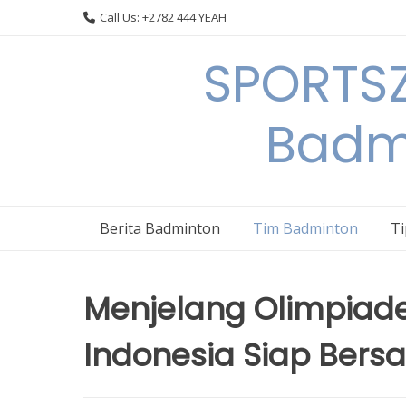
Skip
Call Us: +2782 444 YEAH
to
content
SPORTSZ
Badm
Berita Badminton
Tim Badminton
T
Menjelang Olimpiade
Indonesia Siap Bersa