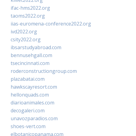
klivet2022.org
ifac-hms2022.org
taoms2022.org
iias-euromena-conference2022.org
ivd2022.org
csity2022.org
ibsarstudyabroad.com
bennusehgall.com
tsecincinnati.com
roderconstructiongroup.com
plazabatai.com
hawkscayresort.com
hellonquads.com
diarioanimales.com
decogaleri.com
unavozparadios.com
shoes-vert.com
elbotanicopanama.com