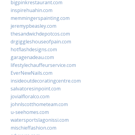
bigpinkrestaurant.com
inspirehuahin.com
memmingerspainting.com
jeremypbeasley.com
thesandwichdepotcos.com
drgiggleshouseofpain.com
hotflashdesigns.com
garagenadeau.com
lifestylechauffeurservice.com
EverNewNails.com
insideoutdecoratingcentre.com
salvatoresinpoint.com
jovialfloralco.com
johnlscotthometeam.com
u-seehomes.com
watersportslagonissi.com
mischieffashion.com