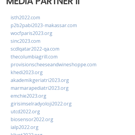
MEDIA PARTNER II
isth2022.com
p2b2pabi2023-makassar.com
wocfparis2023.org
sinc2023.com
scdlqatar2022-qa.com
thecolumbiagrill.com
provisionscheeseandwineshoppe.com
khedi2023.org
akademikgeriatri2023.org
marmarapediatri2023.org
emchie2023.org
girisimselradyoloji2022.org
utcd2022.org
biosensor2022.org
ialp2022.org