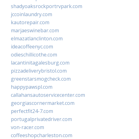
shadyoaksrockportrvpark.com
jccoinlaundry.com
kautorepair.com
marjaeswinebar.com
elmazatlanclinton.com
ideacoffeenyc.com
odieschillicothe.com
lacantinitagalesburg.com
pizzadeliverybristol.com
greenstarsmogcheck.com
happypawspl.com
callahansautoservicecenter.com
georgiascornermarket.com
perfectfit24-7.com
portugalprivatedriver.com
von-racer.com
coffeeshopcharleston.com