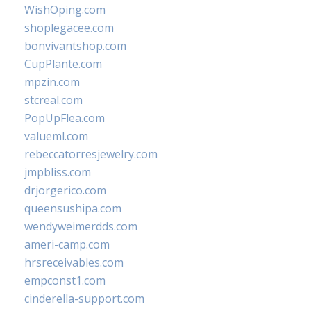
WishOping.com
shoplegacee.com
bonvivantshop.com
CupPlante.com
mpzin.com
stcreal.com
PopUpFlea.com
valueml.com
rebeccatorresjewelry.com
jmpbliss.com
drjorgerico.com
queensushipa.com
wendyweimerdds.com
ameri-camp.com
hrsreceivables.com
empconst1.com
cinderella-support.com