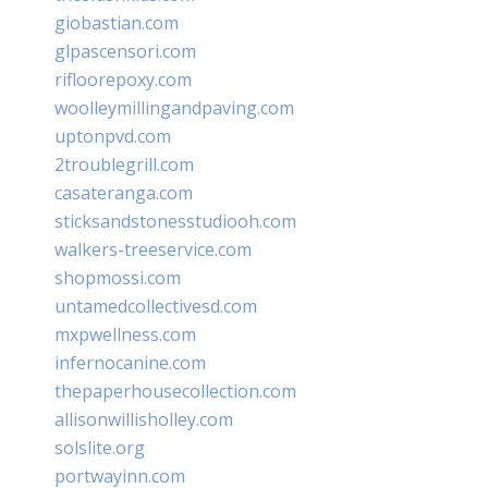
giobastian.com
glpascensori.com
rifloorepoxy.com
woolleymillingandpaving.com
uptonpvd.com
2troublegrill.com
casateranga.com
sticksandstonesstudiooh.com
walkers-treeservice.com
shopmossi.com
untamedcollectivesd.com
mxpwellness.com
infernocanine.com
thepaperhousecollection.com
allisonwillisholley.com
solslite.org
portwayinn.com