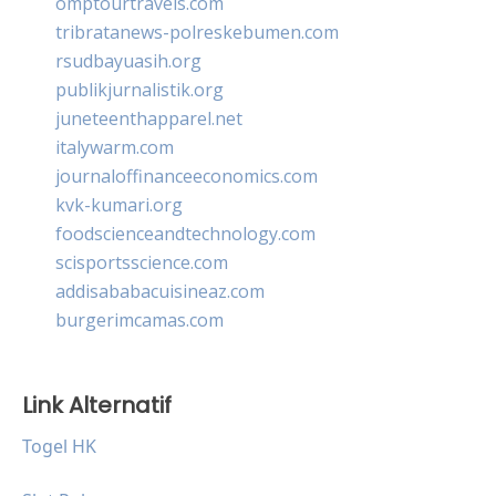
omptourtravels.com
tribratanews-polreskebumen.com
rsudbayuasih.org
publikjurnalistik.org
juneteenthapparel.net
italywarm.com
journaloffinanceeconomics.com
kvk-kumari.org
foodscienceandtechnology.com
scisportsscience.com
addisababacuisineaz.com
burgerimcamas.com
Link Alternatif
Togel HK