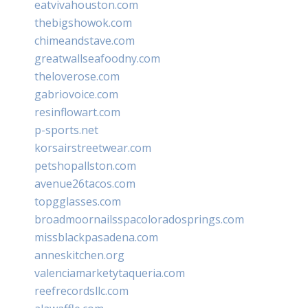
eatvivahouston.com
thebigshowok.com
chimeandstave.com
greatwallseafoodny.com
theloverose.com
gabriovoice.com
resinflowart.com
p-sports.net
korsairstreetwear.com
petshopallston.com
avenue26tacos.com
topgglasses.com
broadmoornailsspacoloradosprings.com
missblackpasadena.com
anneskitchen.org
valenciamarketytaqueria.com
reefrecordsllc.com