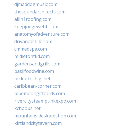
djmaddogmusic.com
thesoundarchitects.com
allin1roofing.com
keepjudgewebb.com
anatomyofadventure.com
drivancastillo.com
cmmedspa.com
midletontkd.com
gardensandgrills.com
basilfoodwine.com
nikko-tochigi.net
caribbean-corner.com
bluemoongiftcards.com
rivercitysteampunkexpo.com
kchoops.net
mountainsideskateshop.com
kirtlandcitytavern.com