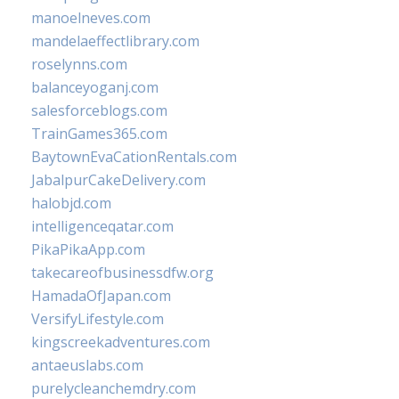
manoelneves.com
mandelaeffectlibrary.com
roselynns.com
balanceyoganj.com
salesforceblogs.com
TrainGames365.com
BaytownEvaCationRentals.com
JabalpurCakeDelivery.com
halobjd.com
intelligenceqatar.com
PikaPikaApp.com
takecareofbusinessdfw.org
HamadaOfJapan.com
VersifyLifestyle.com
kingscreekadventures.com
antaeuslabs.com
purelycleanchemdry.com