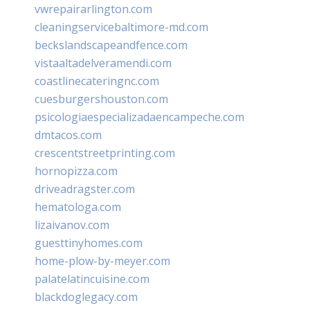
vwrepairarlington.com
cleaningservicebaltimore-md.com
beckslandscapeandfence.com
vistaaltadelveramendi.com
coastlinecateringnc.com
cuesburgershouston.com
psicologiaespecializadaencampeche.com
dmtacos.com
crescentstreetprinting.com
hornopizza.com
driveadragster.com
hematologa.com
lizaivanov.com
guesttinyhomes.com
home-plow-by-meyer.com
palatelatincuisine.com
blackdoglegacy.com