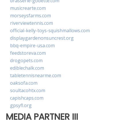
brasserie-gobette.com
musicrearte.com
morseysfarms.com
riverviewtennis.com
official-kelly-toys-squishmallows.com
displaygardenonsuncrest.org
bbq-empire-usa.com
feedstoreva.com
drogopets.com
ediblechalk.com
tabletennisnearme.com
oaksofa.com
soultacohtx.com
capishcaps.com
gpsyfl.org
MEDIA PARTNER III