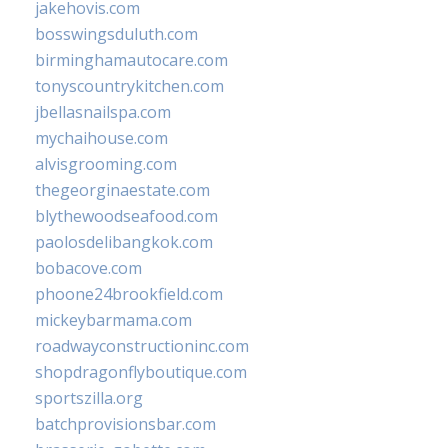
jakehovis.com
bosswingsduluth.com
birminghamautocare.com
tonyscountrykitchen.com
jbellasnailspa.com
mychaihouse.com
alvisgrooming.com
thegeorginaestate.com
blythewoodseafood.com
paolosdelibangkok.com
bobacove.com
phoone24brookfield.com
mickeybarmama.com
roadwayconstructioninc.com
shopdragonflyboutique.com
sportszilla.org
batchprovisionsbar.com