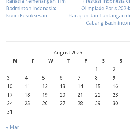
Post
Rahasia Kemenangan Tim
Prestasi Indonesia di
Badminton Indonesia:
Olimpiade Paris 2024:
Kunci Kesuksesan
Harapan dan Tantangan di
navigation
Cabang Badminton
August 2026
M
T
W
T
F
S
S
1
2
3
4
5
6
7
8
9
10
11
12
13
14
15
16
17
18
19
20
21
22
23
24
25
26
27
28
29
30
31
« Mar