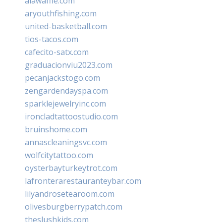
alawaffle.com
aryouthfishing.com
united-basketball.com
tios-tacos.com
cafecito-satx.com
graduacionviu2023.com
pecanjackstogo.com
zengardendayspa.com
sparklejewelryinc.com
ironcladtattoostudio.com
bruinshome.com
annascleaningsvc.com
wolfcitytattoo.com
oysterbayturkeytrot.com
lafronterarestauranteybar.com
lilyandrosetearoom.com
olivesburgberrypatch.com
theslushkids.com