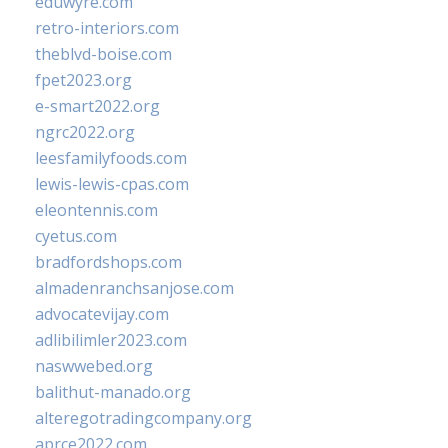
eduwyre.com
retro-interiors.com
theblvd-boise.com
fpet2023.org
e-smart2022.org
ngrc2022.org
leesfamilyfoods.com
lewis-lewis-cpas.com
eleontennis.com
cyetus.com
bradfordshops.com
almadenranchsanjose.com
advocatevijay.com
adlibilimler2023.com
naswwebed.org
balithut-manado.org
alteregotradingcompany.org
aprce2022.com