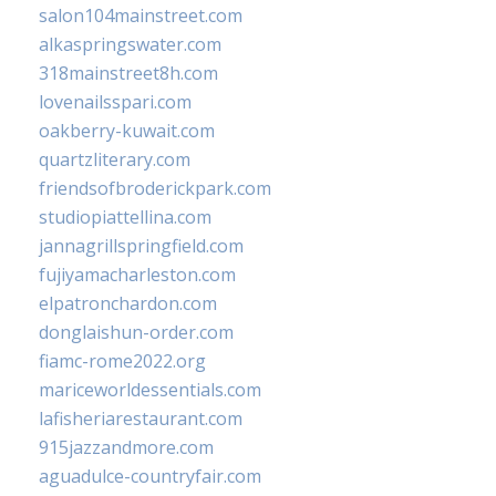
salon104mainstreet.com
alkaspringswater.com
318mainstreet8h.com
lovenailsspari.com
oakberry-kuwait.com
quartzliterary.com
friendsofbroderickpark.com
studiopiattellina.com
jannagrillspringfield.com
fujiyamacharleston.com
elpatronchardon.com
donglaishun-order.com
fiamc-rome2022.org
mariceworldessentials.com
lafisheriarestaurant.com
915jazzandmore.com
aguadulce-countryfair.com