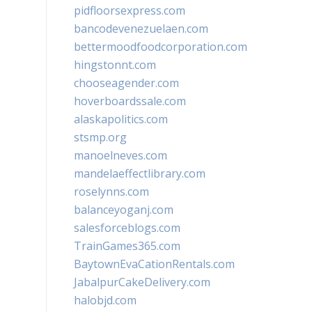
pidfloorsexpress.com
bancodevenezuelaen.com
bettermoodfoodcorporation.com
hingstonnt.com
chooseagender.com
hoverboardssale.com
alaskapolitics.com
stsmp.org
manoelneves.com
mandelaeffectlibrary.com
roselynns.com
balanceyoganj.com
salesforceblogs.com
TrainGames365.com
BaytownEvaCationRentals.com
JabalpurCakeDelivery.com
halobjd.com