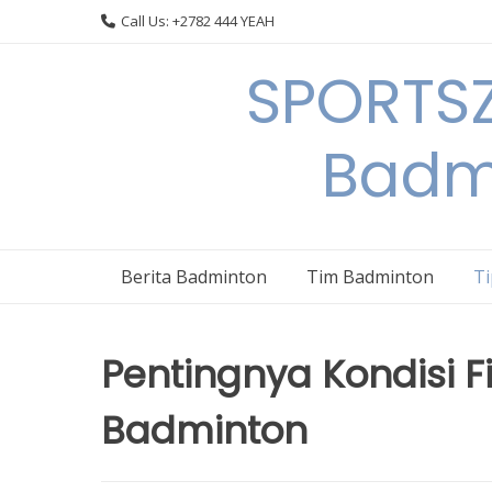
Skip
Call Us: +2782 444 YEAH
to
content
SPORTSZ
Badm
Berita Badminton
Tim Badminton
T
Pentingnya Kondisi 
Badminton