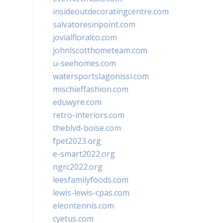
insideoutdecoratingcentre.com
salvatoresinpoint.com
jovialfloralco.com
johnlscotthometeam.com
u-seehomes.com
watersportslagonissi.com
mischieffashion.com
eduwyre.com
retro-interiors.com
theblvd-boise.com
fpet2023.org
e-smart2022.org
ngrc2022.org
leesfamilyfoods.com
lewis-lewis-cpas.com
eleontennis.com
cyetus.com