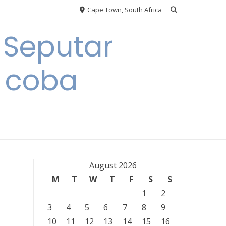
Cape Town, South Africa
 Seputar
 coba
August 2026
M
T
W
T
F
S
S
1
2
3
4
5
6
7
8
9
10
11
12
13
14
15
16