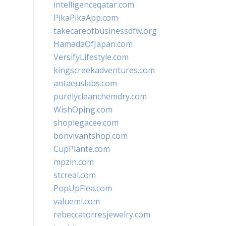
intelligenceqatar.com
PikaPikaApp.com
takecareofbusinessdfw.org
HamadaOfJapan.com
VersifyLifestyle.com
kingscreekadventures.com
antaeuslabs.com
purelycleanchemdry.com
WishOping.com
shoplegacee.com
bonvivantshop.com
CupPlante.com
mpzin.com
stcreal.com
PopUpFlea.com
valueml.com
rebeccatorresjewelry.com