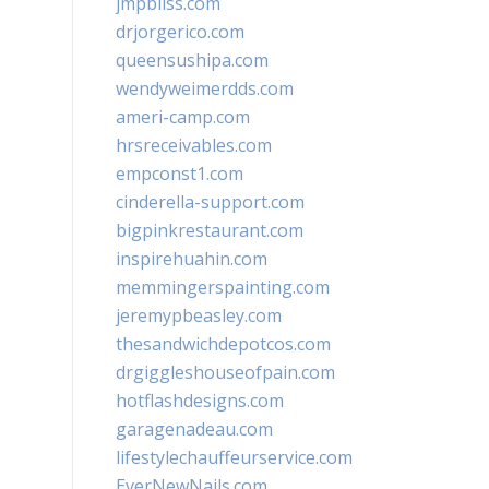
jmpbliss.com
drjorgerico.com
queensushipa.com
wendyweimerdds.com
ameri-camp.com
hrsreceivables.com
empconst1.com
cinderella-support.com
bigpinkrestaurant.com
inspirehuahin.com
memmingerspainting.com
jeremypbeasley.com
thesandwichdepotcos.com
drgiggleshouseofpain.com
hotflashdesigns.com
garagenadeau.com
lifestylechauffeurservice.com
EverNewNails.com