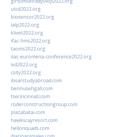
girisimselradyoloji2022.org
utcd2022.org
biosensor2022.org
ialp2022.org
klivet2022.org
ifac-hms2022.org
taoms2022.org
iias-euromena-conference2022.org
ivd2022.org
csity2022.org
ibsarstudyabroad.com
bennusehgall.com
tsecincinnati.com
roderconstructiongroup.com
plazabatai.com
hawkscayresort.com
hellonquads.com
diarioanimales.com