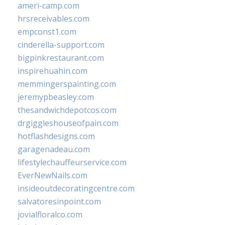
ameri-camp.com
hrsreceivables.com
empconst1.com
cinderella-support.com
bigpinkrestaurant.com
inspirehuahin.com
memmingerspainting.com
jeremypbeasley.com
thesandwichdepotcos.com
drgiggleshouseofpain.com
hotflashdesigns.com
garagenadeau.com
lifestylechauffeurservice.com
EverNewNails.com
insideoutdecoratingcentre.com
salvatoresinpoint.com
jovialfloralco.com