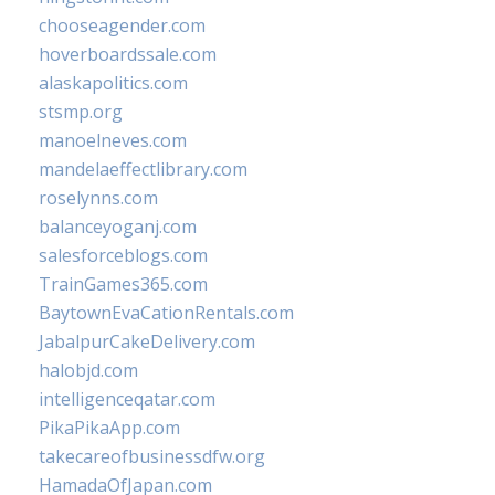
chooseagender.com
hoverboardssale.com
alaskapolitics.com
stsmp.org
manoelneves.com
mandelaeffectlibrary.com
roselynns.com
balanceyoganj.com
salesforceblogs.com
TrainGames365.com
BaytownEvaCationRentals.com
JabalpurCakeDelivery.com
halobjd.com
intelligenceqatar.com
PikaPikaApp.com
takecareofbusinessdfw.org
HamadaOfJapan.com