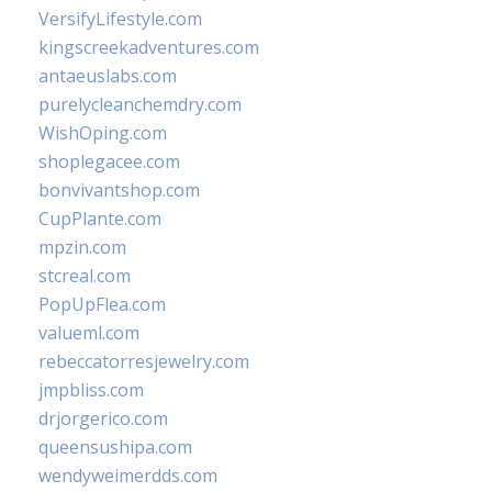
VersifyLifestyle.com
kingscreekadventures.com
antaeuslabs.com
purelycleanchemdry.com
WishOping.com
shoplegacee.com
bonvivantshop.com
CupPlante.com
mpzin.com
stcreal.com
PopUpFlea.com
valueml.com
rebeccatorresjewelry.com
jmpbliss.com
drjorgerico.com
queensushipa.com
wendyweimerdds.com