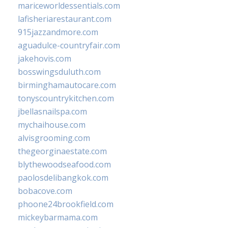
mariceworldessentials.com
lafisheriarestaurant.com
915jazzandmore.com
aguadulce-countryfair.com
jakehovis.com
bosswingsduluth.com
birminghamautocare.com
tonyscountrykitchen.com
jbellasnailspa.com
mychaihouse.com
alvisgrooming.com
thegeorginaestate.com
blythewoodseafood.com
paolosdelibangkok.com
bobacove.com
phoone24brookfield.com
mickeybarmama.com