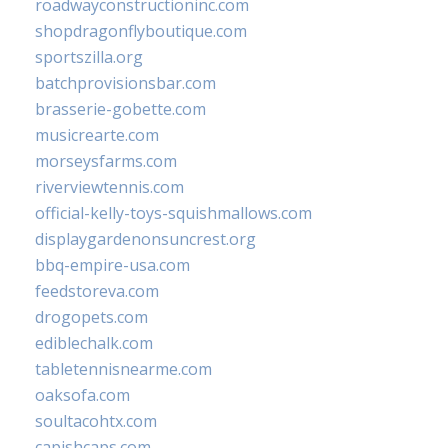
roadwayconstructioninc.com
shopdragonflyboutique.com
sportszilla.org
batchprovisionsbar.com
brasserie-gobette.com
musicrearte.com
morseysfarms.com
riverviewtennis.com
official-kelly-toys-squishmallows.com
displaygardenonsuncrest.org
bbq-empire-usa.com
feedstoreva.com
drogopets.com
ediblechalk.com
tabletennisnearme.com
oaksofa.com
soultacohtx.com
capishcaps.com