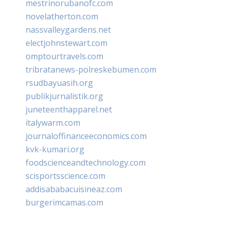
mestrinorubanofc.com
novelatherton.com
nassvalleygardens.net
electjohnstewart.com
omptourtravels.com
tribratanews-polreskebumen.com
rsudbayuasih.org
publikjurnalistik.org
juneteenthapparel.net
italywarm.com
journaloffinanceeconomics.com
kvk-kumari.org
foodscienceandtechnology.com
scisportsscience.com
addisababacuisineaz.com
burgerimcamas.com