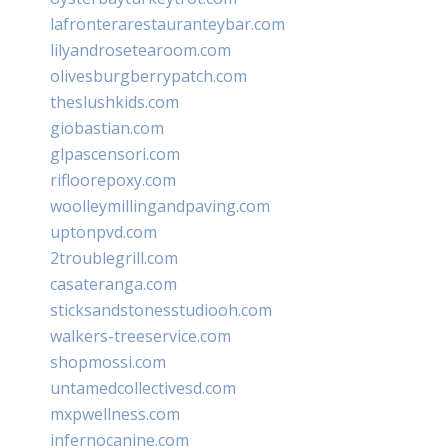
lafronterarestauranteybar.com
lilyandrosetearoom.com
olivesburgberrypatch.com
theslushkids.com
giobastian.com
glpascensori.com
rifloorepoxy.com
woolleymillingandpaving.com
uptonpvd.com
2troublegrill.com
casateranga.com
sticksandstonesstudiooh.com
walkers-treeservice.com
shopmossi.com
untamedcollectivesd.com
mxpwellness.com
infernocanine.com