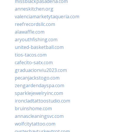
missblackpasadena.com
anneskitchen.org
valenciamarketytaqueria.com
reefrecordsllc.com
alawaffle.com
aryouthfishing.com
united-basketball.com
tios-tacos.com
cafecito-satx.com
graduacionviu2023.com
pecanjackstogo.com
zengardendayspa.com
sparklejewelryinc.com
ironcladtattoostudio.com
bruinshome.com
annascleaningsvc.com
wolfcitytattoo.com
oysterbayturkeytrot.com