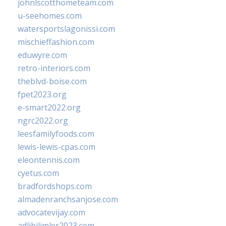
johnlscotthometeam.com
u-seehomes.com
watersportslagonissi.com
mischieffashion.com
eduwyre.com
retro-interiors.com
theblvd-boise.com
fpet2023.org
e-smart2022.org
ngrc2022.org
leesfamilyfoods.com
lewis-lewis-cpas.com
eleontennis.com
cyetus.com
bradfordshops.com
almadenranchsanjose.com
advocatevijay.com
adlibilimler2023.com