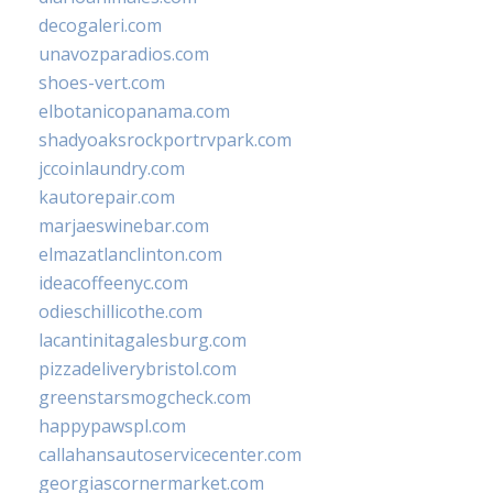
decogaleri.com
unavozparadios.com
shoes-vert.com
elbotanicopanama.com
shadyoaksrockportrvpark.com
jccoinlaundry.com
kautorepair.com
marjaeswinebar.com
elmazatlanclinton.com
ideacoffeenyc.com
odieschillicothe.com
lacantinitagalesburg.com
pizzadeliverybristol.com
greenstarsmogcheck.com
happypawspl.com
callahansautoservicecenter.com
georgiascornermarket.com