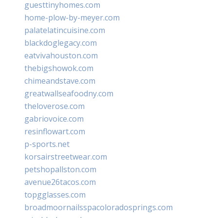
guesttinyhomes.com
home-plow-by-meyer.com
palatelatincuisine.com
blackdoglegacy.com
eatvivahouston.com
thebigshowok.com
chimeandstave.com
greatwallseafoodny.com
theloverose.com
gabriovoice.com
resinflowart.com
p-sports.net
korsairstreetwear.com
petshopallston.com
avenue26tacos.com
topgglasses.com
broadmoornailsspacoloradosprings.com