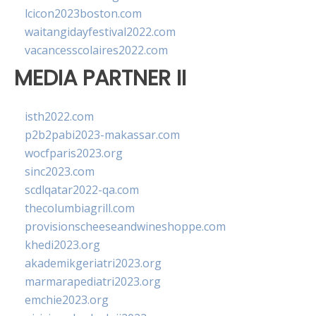
lcicon2023boston.com
waitangidayfestival2022.com
vacancesscolaires2022.com
MEDIA PARTNER II
isth2022.com
p2b2pabi2023-makassar.com
wocfparis2023.org
sinc2023.com
scdlqatar2022-qa.com
thecolumbiagrill.com
provisionscheeseandwineshoppe.com
khedi2023.org
akademikgeriatri2023.org
marmarapediatri2023.org
emchie2023.org