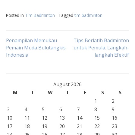
Posted in
Tim Badminton
Tagged
tim badminton
Post
Penampilan Memukau
Tips Berlatih Badminton
Pemain Muda Bulutangkis
untuk Pemula: Langkah-
Indonesia
langkah Efektif
navigation
August 2026
M
T
W
T
F
S
S
1
2
3
4
5
6
7
8
9
10
11
12
13
14
15
16
17
18
19
20
21
22
23
24
25
26
27
28
29
30