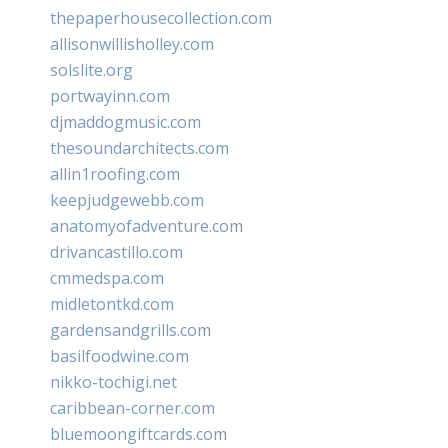
thepaperhousecollection.com
allisonwillisholley.com
solslite.org
portwayinn.com
djmaddogmusic.com
thesoundarchitects.com
allin1roofing.com
keepjudgewebb.com
anatomyofadventure.com
drivancastillo.com
cmmedspa.com
midletontkd.com
gardensandgrills.com
basilfoodwine.com
nikko-tochigi.net
caribbean-corner.com
bluemoongiftcards.com