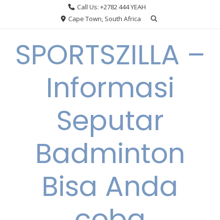
Skip
Call Us: +2782 444 YEAH
to
Cape Town, South Africa
content
SPORTSZILLA –
Informasi
Seputar
Badminton
Bisa Anda
coba