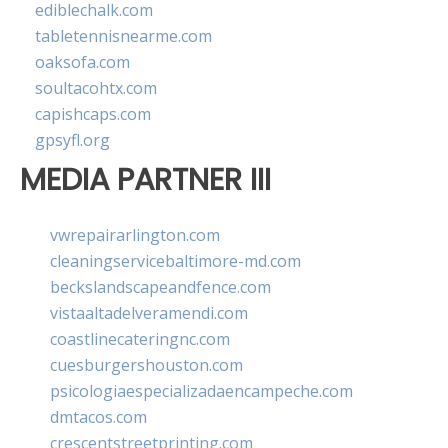
ediblechalk.com
tabletennisnearme.com
oaksofa.com
soultacohtx.com
capishcaps.com
gpsyfl.org
MEDIA PARTNER III
vwrepairarlington.com
cleaningservicebaltimore-md.com
beckslandscapeandfence.com
vistaaltadelveramendi.com
coastlinecateringnc.com
cuesburgershouston.com
psicologiaespecializadaencampeche.com
dmtacos.com
crescentstreetprinting.com