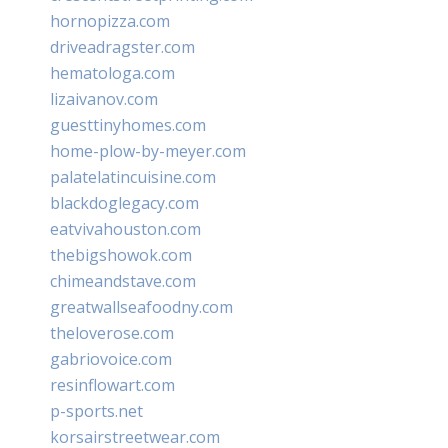
hornopizza.com
driveadragster.com
hematologa.com
lizaivanov.com
guesttinyhomes.com
home-plow-by-meyer.com
palatelatincuisine.com
blackdoglegacy.com
eatvivahouston.com
thebigshowok.com
chimeandstave.com
greatwallseafoodny.com
theloverose.com
gabriovoice.com
resinflowart.com
p-sports.net
korsairstreetwear.com