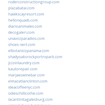
roderconstructiongroup.com
plazabatai.com
hawkscayresort.com
hellonquads.com
diarioanimales.com
decogaleri.com
unavozparadios.com
shoes-vert.com
elbotanicopanama.com
shadyoaksrockportrvpark.com
jccoinlaundry.com
kautorepair.com
marjaeswinebar.com
elmazatlanclinton.com
ideacoffeenyc.com
odieschillicothe.com
lacantinitagalesburg.com