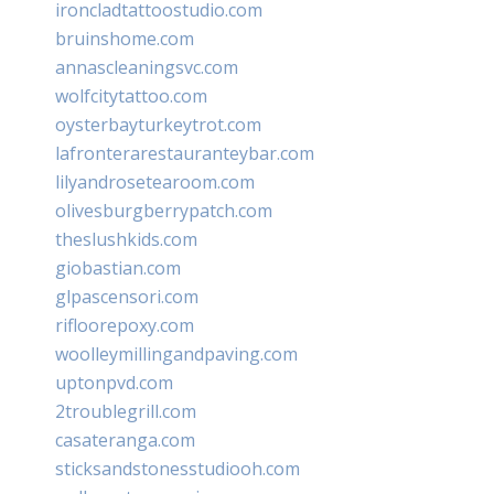
ironcladtattoostudio.com
bruinshome.com
annascleaningsvc.com
wolfcitytattoo.com
oysterbayturkeytrot.com
lafronterarestauranteybar.com
lilyandrosetearoom.com
olivesburgberrypatch.com
theslushkids.com
giobastian.com
glpascensori.com
rifloorepoxy.com
woolleymillingandpaving.com
uptonpvd.com
2troublegrill.com
casateranga.com
sticksandstonesstudiooh.com