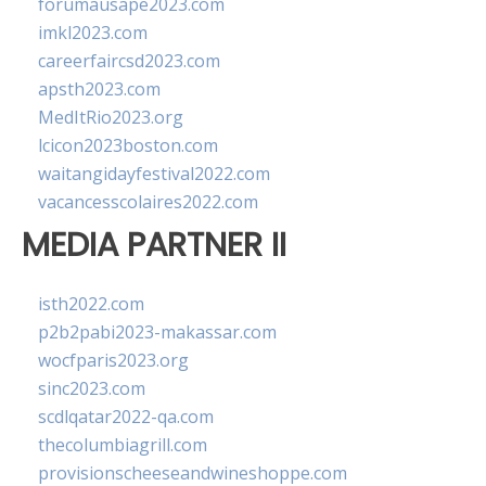
forumausape2023.com
imkl2023.com
careerfaircsd2023.com
apsth2023.com
MedItRio2023.org
lcicon2023boston.com
waitangidayfestival2022.com
vacancesscolaires2022.com
MEDIA PARTNER II
isth2022.com
p2b2pabi2023-makassar.com
wocfparis2023.org
sinc2023.com
scdlqatar2022-qa.com
thecolumbiagrill.com
provisionscheeseandwineshoppe.com