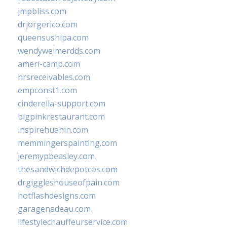
jmpbliss.com
drjorgerico.com
queensushipa.com
wendyweimerdds.com
ameri-camp.com
hrsreceivables.com
empconst1.com
cinderella-support.com
bigpinkrestaurant.com
inspirehuahin.com
memmingerspainting.com
jeremypbeasley.com
thesandwichdepotcos.com
drgiggleshouseofpain.com
hotflashdesigns.com
garagenadeau.com
lifestylechauffeurservice.com