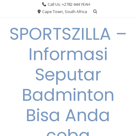
Skip
Call Us: +2782 444 YEAH
to
Cape Town, South Africa
content
SPORTSZILLA –
Informasi
Seputar
Badminton
Bisa Anda
coba