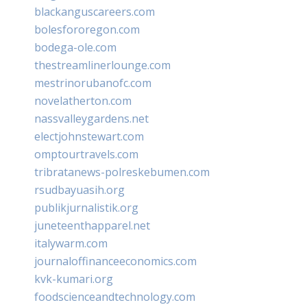
blackanguscareers.com
bolesfororegon.com
bodega-ole.com
thestreamlinerlounge.com
mestrinorubanofc.com
novelatherton.com
nassvalleygardens.net
electjohnstewart.com
omptourtravels.com
tribratanews-polreskebumen.com
rsudbayuasih.org
publikjurnalistik.org
juneteenthapparel.net
italywarm.com
journaloffinanceeconomics.com
kvk-kumari.org
foodscienceandtechnology.com