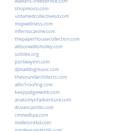
walkers-treeservice.com
shopmossi.com
untamedcollectivesd.com
mxpwellness.com
infernocanine.com
thepaperhousecollection.com
allisonwillisholley.com
solslite.org
portwayinn.com
djmaddogmusic.com
thesoundarchitects.com
allin1roofing.com
keepjudgewebb.com
anatomyofadventure.com
drivancastillo.com
cmmedspa.com
midletontkd.com
gardensandgrills.com