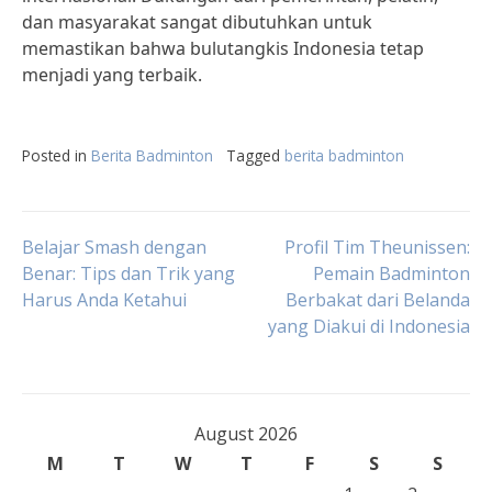
dan masyarakat sangat dibutuhkan untuk
memastikan bahwa bulutangkis Indonesia tetap
menjadi yang terbaik.
Posted in
Berita Badminton
Tagged
berita badminton
Post
Belajar Smash dengan
Profil Tim Theunissen:
Benar: Tips dan Trik yang
Pemain Badminton
Harus Anda Ketahui
Berbakat dari Belanda
navigation
yang Diakui di Indonesia
August 2026
M
T
W
T
F
S
S