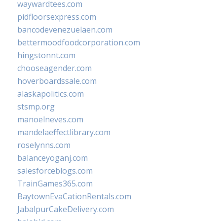
waywardtees.com
pidfloorsexpress.com
bancodevenezuelaen.com
bettermoodfoodcorporation.com
hingstonnt.com
chooseagender.com
hoverboardssale.com
alaskapolitics.com
stsmp.org
manoelneves.com
mandelaeffectlibrary.com
roselynns.com
balanceyoganj.com
salesforceblogs.com
TrainGames365.com
BaytownEvaCationRentals.com
JabalpurCakeDelivery.com