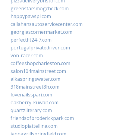
pizzadeliverybristol.com
greenstarsmogcheck.com
happypawspl.com
callahansautoservicecenter.com
georgiascornermarket.com
perfectfit24-7.com
portugalprivatedriver.com
von-racer.com
coffeeshopcharleston.com
salon104mainstreet.com
alkaspringswater.com
318mainstreet8h.com
lovenailsspari.com
oakberry-kuwait.com
quartzliterary.com
friendsofbroderickpark.com
studiopiattellina.com
jannagrillspringfield.com