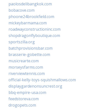
paolosdelibangkok.com
bobacove.com
phoone24brookfield.com
mickeybarmama.com
roadwayconstructioninc.com
shopdragonflyboutique.com
sportszilla.org
batchprovisionsbar.com
brasserie-gobette.com
musicrearte.com
morseysfarms.com
riverviewtennis.com
official-kelly-toys-squishmallows.com
displaygardenonsuncrest.org
bbq-empire-usa.com
feedstoreva.com
drogopets.com