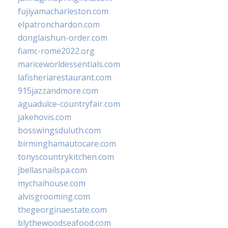
fujiyamacharleston.com
elpatronchardon.com
donglaishun-order.com
fiamc-rome2022.org
mariceworldessentials.com
lafisheriarestaurant.com
915jazzandmore.com
aguadulce-countryfair.com
jakehovis.com
bosswingsduluth.com
birminghamautocare.com
tonyscountrykitchen.com
jbellasnailspa.com
mychaihouse.com
alvisgrooming.com
thegeorginaestate.com
blythewoodseafood.com