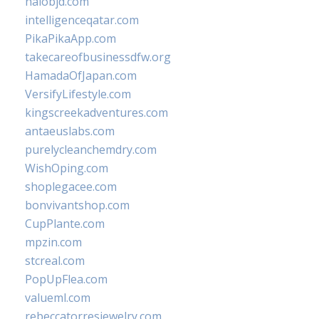
halobjd.com
intelligenceqatar.com
PikaPikaApp.com
takecareofbusinessdfw.org
HamadaOfJapan.com
VersifyLifestyle.com
kingscreekadventures.com
antaeuslabs.com
purelycleanchemdry.com
WishOping.com
shoplegacee.com
bonvivantshop.com
CupPlante.com
mpzin.com
stcreal.com
PopUpFlea.com
valueml.com
rebeccatorresjewelry.com