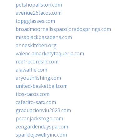
petshopallston.com
avenue26tacos.com
topgglasses.com
broadmoornailsspacoloradosprings.com
missblackpasadena.com
anneskitchen.org
valenciamarketytaqueria.com
reefrecordsllc.com
alawaffle.com
aryouthfishing.com
united-basketball.com
tios-tacos.com
cafecito-satx.com
graduacionviu2023.com
pecanjackstogo.com
zengardendayspa.com
sparklejewelryinc.com