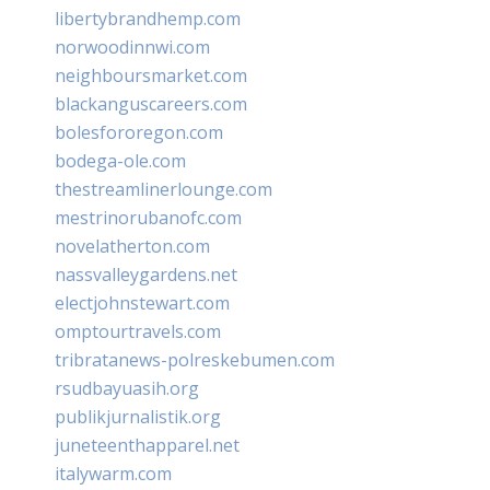
libertybrandhemp.com
norwoodinnwi.com
neighboursmarket.com
blackanguscareers.com
bolesfororegon.com
bodega-ole.com
thestreamlinerlounge.com
mestrinorubanofc.com
novelatherton.com
nassvalleygardens.net
electjohnstewart.com
omptourtravels.com
tribratanews-polreskebumen.com
rsudbayuasih.org
publikjurnalistik.org
juneteenthapparel.net
italywarm.com