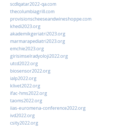
scdlqatar2022-qa.com
thecolumbiagrill.com
provisionscheeseandwineshoppe.com
khedi2023.org
akademikgeriatri2023.org
marmarapediatri2023.org
emchie2023.org
girisimselradyoloji2022.org
utcd2022.org
biosensor2022.org
ialp2022.org
klivet2022.org
ifac-hms2022.org
taoms2022.org
iias-euromena-conference2022.org
ivd2022.org
csity2022.org