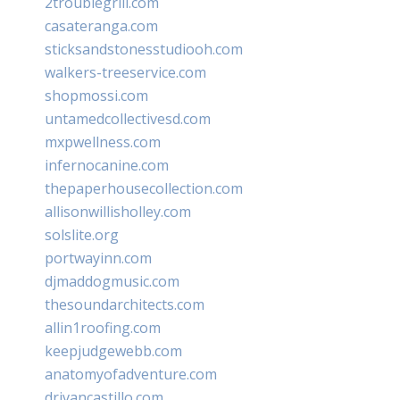
2troublegrill.com
casateranga.com
sticksandstonesstudiooh.com
walkers-treeservice.com
shopmossi.com
untamedcollectivesd.com
mxpwellness.com
infernocanine.com
thepaperhousecollection.com
allisonwillisholley.com
solslite.org
portwayinn.com
djmaddogmusic.com
thesoundarchitects.com
allin1roofing.com
keepjudgewebb.com
anatomyofadventure.com
drivancastillo.com