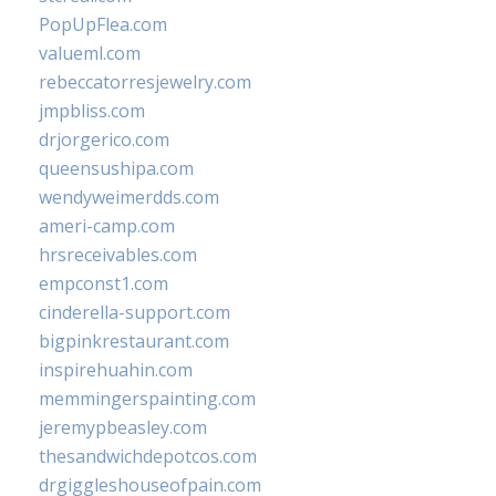
PopUpFlea.com
valueml.com
rebeccatorresjewelry.com
jmpbliss.com
drjorgerico.com
queensushipa.com
wendyweimerdds.com
ameri-camp.com
hrsreceivables.com
empconst1.com
cinderella-support.com
bigpinkrestaurant.com
inspirehuahin.com
memmingerspainting.com
jeremypbeasley.com
thesandwichdepotcos.com
drgiggleshouseofpain.com