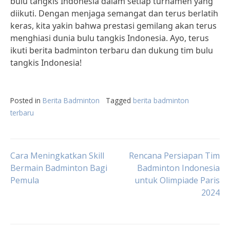
bulu tangkis Indonesia dalam setiap turnamen yang
diikuti. Dengan menjaga semangat dan terus berlatih
keras, kita yakin bahwa prestasi gemilang akan terus
menghiasi dunia bulu tangkis Indonesia. Ayo, terus
ikuti berita badminton terbaru dan dukung tim bulu
tangkis Indonesia!
Posted in
Berita Badminton
Tagged
berita badminton
terbaru
Post
Cara Meningkatkan Skill
Rencana Persiapan Tim
Bermain Badminton Bagi
Badminton Indonesia
Pemula
untuk Olimpiade Paris
navigation
2024