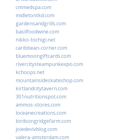
cmmedspa.com
midletontkd.com
gardensandgrills.com
basilfoodwine.com
nikko-tochigi.net
caribbean-corner.com
bluemoongiftcards.com
rivercitysteampunkexpo.com
kchoops.net
mountainsideskateshop.com
kirtlandcitytavern.com
301nutritionspot.com
ammos-stores.com
loceanecreations.com
birdsongridgefarm.com
joiedevivblog.com
valera-amsterdam.com