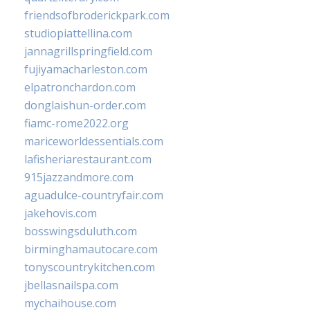
friendsofbroderickpark.com
studiopiattellina.com
jannagrillspringfield.com
fujiyamacharleston.com
elpatronchardon.com
donglaishun-order.com
fiamc-rome2022.org
mariceworldessentials.com
lafisheriarestaurant.com
915jazzandmore.com
aguadulce-countryfair.com
jakehovis.com
bosswingsduluth.com
birminghamautocare.com
tonyscountrykitchen.com
jbellasnailspa.com
mychaihouse.com