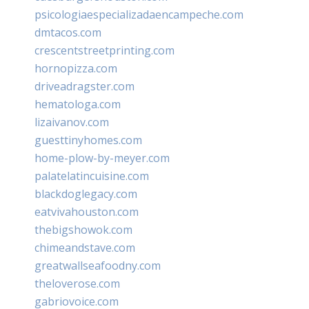
psicologiaespecializadaencampeche.com
dmtacos.com
crescentstreetprinting.com
hornopizza.com
driveadragster.com
hematologa.com
lizaivanov.com
guesttinyhomes.com
home-plow-by-meyer.com
palatelatincuisine.com
blackdoglegacy.com
eatvivahouston.com
thebigshowok.com
chimeandstave.com
greatwallseafoodny.com
theloverose.com
gabriovoice.com