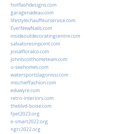
hotflashdesigns.com
garagenadeau.com
lifestylechauffeurservice.com
EverNewNails.com
insideoutdecoratingcentre.com
salvatoresinpoint.com
jovialfloralco.com
johnlscotthometeam.com
u-seehomes.com
watersportslagonissi.com
mischieffashion.com
eduwyre.com
retro-interiors.com
theblvd-boise.com
fpet2023.org
e-smart2022.org
ngrc2022.org