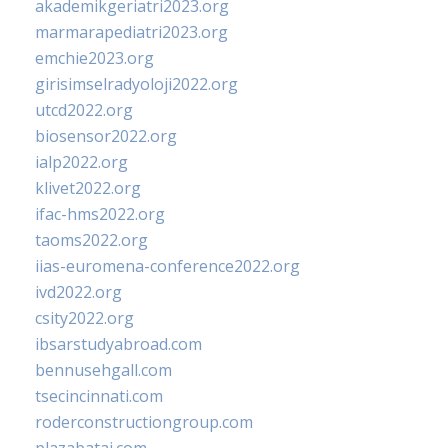
akademikgeriatri2023.org
marmarapediatri2023.org
emchie2023.org
girisimselradyoloji2022.org
utcd2022.org
biosensor2022.org
ialp2022.org
klivet2022.org
ifac-hms2022.org
taoms2022.org
iias-euromena-conference2022.org
ivd2022.org
csity2022.org
ibsarstudyabroad.com
bennusehgall.com
tsecincinnati.com
roderconstructiongroup.com