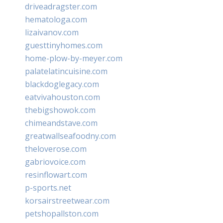
driveadragster.com
hematologa.com
lizaivanov.com
guesttinyhomes.com
home-plow-by-meyer.com
palatelatincuisine.com
blackdoglegacy.com
eatvivahouston.com
thebigshowok.com
chimeandstave.com
greatwallseafoodny.com
theloverose.com
gabriovoice.com
resinflowart.com
p-sports.net
korsairstreetwear.com
petshopallston.com