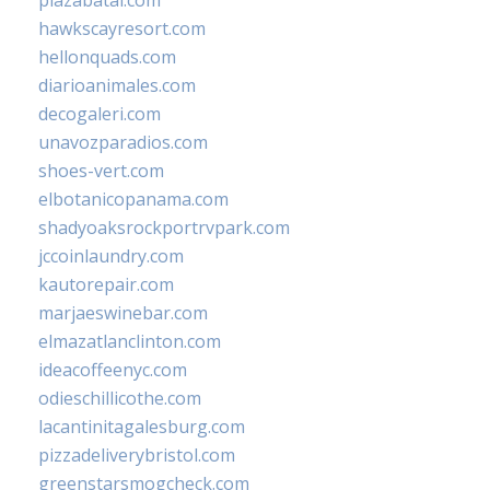
plazabatai.com
hawkscayresort.com
hellonquads.com
diarioanimales.com
decogaleri.com
unavozparadios.com
shoes-vert.com
elbotanicopanama.com
shadyoaksrockportrvpark.com
jccoinlaundry.com
kautorepair.com
marjaeswinebar.com
elmazatlanclinton.com
ideacoffeenyc.com
odieschillicothe.com
lacantinitagalesburg.com
pizzadeliverybristol.com
greenstarsmogcheck.com