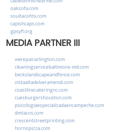
tabletennisnearme.com
oaksofa.com
soultacohtx.com
capishcaps.com
gpsyfl.org
MEDIA PARTNER III
vwrepairarlington.com
cleaningservicebaltimore-md.com
beckslandscapeandfence.com
vistaaltadelveramendi.com
coastlinecateringnc.com
cuesburgershouston.com
psicologiaespecializadaencampeche.com
dmtacos.com
crescentstreetprinting.com
hornopizza.com