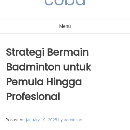
Menu
Strategi Bermain
Badminton untuk
Pemula Hingga
Profesional
Posted on
January 10, 2025
by
adminspo