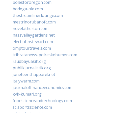
bolesfororegon.com
bodega-ole.com
thestreamlinerlounge.com
mestrinorubanofc.com
novelatherton.com
nassvalleygardens.net
electjohnstewart.com
omptourtravels.com
tribratanews-polreskebumen.com
rsudbayuasih.org
publikjurnalistik.org
juneteenthapparel.net
italywarm.com
journaloffinanceeconomics.com
kvk-kumari.org
foodscienceandtechnology.com
scisportsscience.com