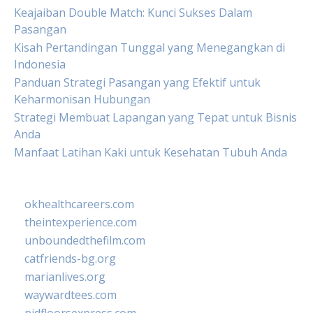
Keajaiban Double Match: Kunci Sukses Dalam
Pasangan
Kisah Pertandingan Tunggal yang Menegangkan di
Indonesia
Panduan Strategi Pasangan yang Efektif untuk
Keharmonisan Hubungan
Strategi Membuat Lapangan yang Tepat untuk Bisnis
Anda
Manfaat Latihan Kaki untuk Kesehatan Tubuh Anda
okhealthcareers.com
theintexperience.com
unboundedthefilm.com
catfriends-bg.org
marianlives.org
waywardtees.com