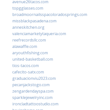
avenue26tacos.com
topgglasses.com
broadmoornailsspacoloradosprings.com
missblackpasadena.com
anneskitchen.org
valenciamarketytaqueria.com
reefrecordsllc.com
alawaffle.com
aryouthfishing.com
united-basketball.com
tios-tacos.com
cafecito-satx.com
graduacionviu2023.com
pecanjackstogo.com
zengardendayspa.com
sparklejewelryinc.com
ironcladtattoostudio.com