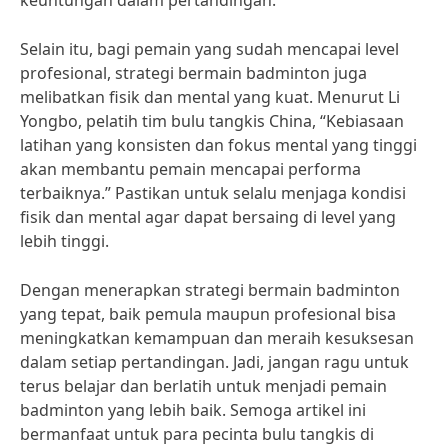
keuntungan dalam pertandingan.
Selain itu, bagi pemain yang sudah mencapai level
profesional, strategi bermain badminton juga
melibatkan fisik dan mental yang kuat. Menurut Li
Yongbo, pelatih tim bulu tangkis China, “Kebiasaan
latihan yang konsisten dan fokus mental yang tinggi
akan membantu pemain mencapai performa
terbaiknya.” Pastikan untuk selalu menjaga kondisi
fisik dan mental agar dapat bersaing di level yang
lebih tinggi.
Dengan menerapkan strategi bermain badminton
yang tepat, baik pemula maupun profesional bisa
meningkatkan kemampuan dan meraih kesuksesan
dalam setiap pertandingan. Jadi, jangan ragu untuk
terus belajar dan berlatih untuk menjadi pemain
badminton yang lebih baik. Semoga artikel ini
bermanfaat untuk para pecinta bulu tangkis di