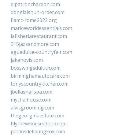
elpatronchardon.com
donglaishun-order.com
fiamc-rome2022.org
mariceworldessentials.com
lafisheriarestaurant.com
915jazzandmore.com
aguadulce-countryfair.com
jakehovis.com
bosswingsduluth.com
birminghamautocare.com
tonyscountrykitchen.com
jbellasnailspa.com
mychaihouse.com
alvisgrooming.com
thegeorginaestate.com
blythewoodseafood.com
paolosdelibangkok.com