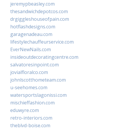
jeremypbeasley.com
thesandwichdepotcos.com
drgiggleshouseofpain.com
hotflashdesigns.com
garagenadeau.com
lifestylechauffeurservice.com
EverNewNails.com
insideoutdecoratingcentre.com
salvatoresinpoint.com
jovialfloralco.com
johnlscotthometeam.com
u-seehomes.com
watersportslagonissi.com
mischieffashion.com
eduwyre.com
retro-interiors.com
theblvd-boise.com