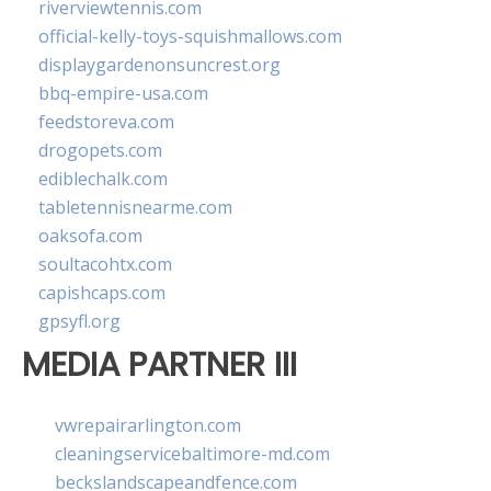
riverviewtennis.com
official-kelly-toys-squishmallows.com
displaygardenonsuncrest.org
bbq-empire-usa.com
feedstoreva.com
drogopets.com
ediblechalk.com
tabletennisnearme.com
oaksofa.com
soultacohtx.com
capishcaps.com
gpsyfl.org
MEDIA PARTNER III
vwrepairarlington.com
cleaningservicebaltimore-md.com
beckslandscapeandfence.com