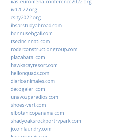
iias-euromena-conference2022.org
ivd2022.org
csity2022.org
ibsarstudyabroad.com
bennusehgall.com
tsecincinnati.com
roderconstructiongroup.com
plazabatai.com
hawkscayresort.com
hellonquads.com
diarioanimales.com
decogaleri.com
unavozparadios.com
shoes-vert.com
elbotanicopanama.com
shadyoaksrockportrvpark.com
jccoinlaundry.com
kautorepair.com