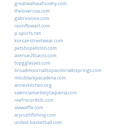
greatwallseafoodny.com
theloverose.com
gabriovoice.com
resinflowart.com
p-sports.net
korsairstreetwear.com
petshopallston.com
avenue26tacos.com
topgglasses.com
broadmoornailsspacoloradosprings.com
missblackpasadena.com
anneskitchen.org
valenciamarketytaqueria.com
reefrecordsllc.com
alawaffle.com
aryouthfishing.com
united-basketball.com