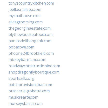
tonyscountrykitchen.com
jbellasnailspa.com
mychaihouse.com
alvisgrooming.com
thegeorginaestate.com
blythewoodseafood.com
paolosdelibangkok.com
bobacove.com
phoone24brookfield.com
mickeybarmama.com
roadwayconstructioninc.com
shopdragonflyboutique.com
sportszilla.org
batchprovisionsbar.com
brasserie-gobette.com
musicrearte.com
morseysfarms.com