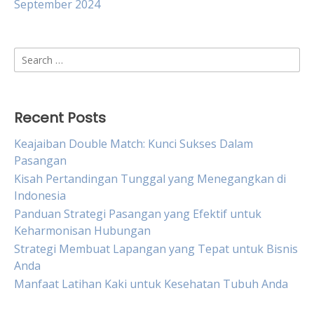
September 2024
Search
for:
Recent Posts
Keajaiban Double Match: Kunci Sukses Dalam
Pasangan
Kisah Pertandingan Tunggal yang Menegangkan di
Indonesia
Panduan Strategi Pasangan yang Efektif untuk
Keharmonisan Hubungan
Strategi Membuat Lapangan yang Tepat untuk Bisnis
Anda
Manfaat Latihan Kaki untuk Kesehatan Tubuh Anda