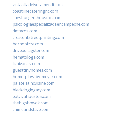
vistaaltadelveramendi.com
coastlinecateringnc.com
cuesburgershouston.com
psicologiaespecializadaencampeche.com
dmtacos.com
crescentstreetprinting.com
hornopizza.com
driveadragster.com
hematologa.com
lizaivanov.com
guesttinyhomes.com
home-plow-by-meyer.com
palatelatincuisine.com
blackdoglegacy.com
eatvivahouston.com
thebigshowok.com
chimeandstave.com