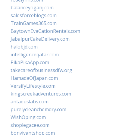
balanceyoganj.com
salesforceblogs.com
TrainGames365.com
BaytownEvaCationRentals.com
JabalpurCakeDelivery.com
halobjd.com
intelligenceqatar.com
PikaPikaApp.com
takecareofbusinessdfw.org
HamadaOfJapan.com
VersifyLifestyle.com
kingscreekadventures.com
antaeuslabs.com
purelycleanchemdry.com
WishOping.com
shoplegacee.com
bonvivantshop.com