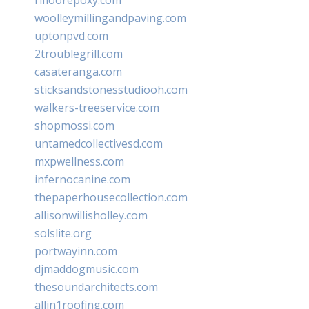
woolleymillingandpaving.com
uptonpvd.com
2troublegrill.com
casateranga.com
sticksandstonesstudiooh.com
walkers-treeservice.com
shopmossi.com
untamedcollectivesd.com
mxpwellness.com
infernocanine.com
thepaperhousecollection.com
allisonwillisholley.com
solslite.org
portwayinn.com
djmaddogmusic.com
thesoundarchitects.com
allin1roofing.com