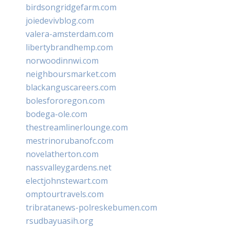
birdsongridgefarm.com
joiedevivblog.com
valera-amsterdam.com
libertybrandhemp.com
norwoodinnwi.com
neighboursmarket.com
blackanguscareers.com
bolesfororegon.com
bodega-ole.com
thestreamlinerlounge.com
mestrinorubanofc.com
novelatherton.com
nassvalleygardens.net
electjohnstewart.com
omptourtravels.com
tribratanews-polreskebumen.com
rsudbayuasih.org