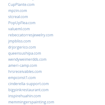
CupPlante.com
mpzin.com
stcreal.com
PopUpFlea.com
valueml.com
rebeccatorresjewelry.com
jmpbliss.com
drjorgerico.com
queensushipa.com
wendyweimerdds.com
ameri-camp.com
hrsreceivables.com
empconst1.com
cinderella-support.com
bigpinkrestaurant.com
inspirehuahin.com
memmingerspainting.com