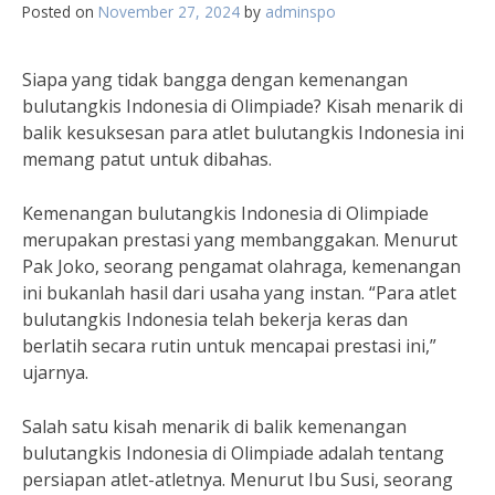
Posted on
November 27, 2024
by
adminspo
Siapa yang tidak bangga dengan kemenangan
bulutangkis Indonesia di Olimpiade? Kisah menarik di
balik kesuksesan para atlet bulutangkis Indonesia ini
memang patut untuk dibahas.
Kemenangan bulutangkis Indonesia di Olimpiade
merupakan prestasi yang membanggakan. Menurut
Pak Joko, seorang pengamat olahraga, kemenangan
ini bukanlah hasil dari usaha yang instan. “Para atlet
bulutangkis Indonesia telah bekerja keras dan
berlatih secara rutin untuk mencapai prestasi ini,”
ujarnya.
Salah satu kisah menarik di balik kemenangan
bulutangkis Indonesia di Olimpiade adalah tentang
persiapan atlet-atletnya. Menurut Ibu Susi, seorang