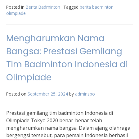
Posted in
Berita Badminton
Tagged
berita badminton
olimpiade
Mengharumkan Nama
Bangsa: Prestasi Gemilang
Tim Badminton Indonesia di
Olimpiade
Posted on
September 25, 2024
by
adminspo
Prestasi gemilang tim badminton Indonesia di
Olimpiade Tokyo 2020 benar-benar telah
mengharumkan nama bangsa. Dalam ajang olahraga
bergengsi tersebut, para pemain Indonesia berhasil