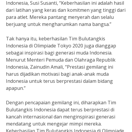
Indonesia, Susi Susanti, “Keberhasilan ini adalah hasil
dari latihan yang keras dan komitmen yang tinggi dari
para atlet. Mereka pantang menyerah dan selalu
berjuang untuk mengharumkan nama bangsa.”
Tak hanya itu, keberhasilan Tim Bulutangkis
Indonesia di Olimpiade Tokyo 2020 juga dianggap
sebagai inspirasi bagi generasi muda Indonesia.
Menurut Menteri Pemuda dan Olahraga Republik
Indonesia, Zainudin Amali, “Prestasi gemilang ini
harus dijadikan motivasi bagi anak-anak muda
Indonesia untuk terus berprestasi dalam bidang
apapun.”
Dengan pencapaian gemilang ini, diharapkan Tim
Bulutangkis Indonesia dapat terus berprestasi di
kancah internasional dan menginspirasi generasi
mendatang untuk mengejar mimpi mereka.
Keberhasilan Tim Bulutangkis Indonesia di Olimpiade