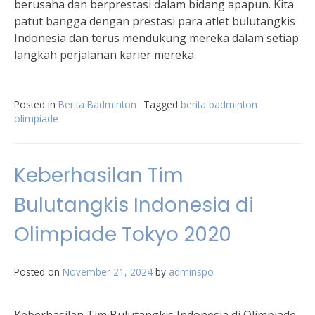
berusaha dan berprestasi dalam bidang apapun. Kita
patut bangga dengan prestasi para atlet bulutangkis
Indonesia dan terus mendukung mereka dalam setiap
langkah perjalanan karier mereka.
Posted in
Berita Badminton
Tagged
berita badminton
olimpiade
Keberhasilan Tim
Bulutangkis Indonesia di
Olimpiade Tokyo 2020
Posted on
November 21, 2024
by
adminspo