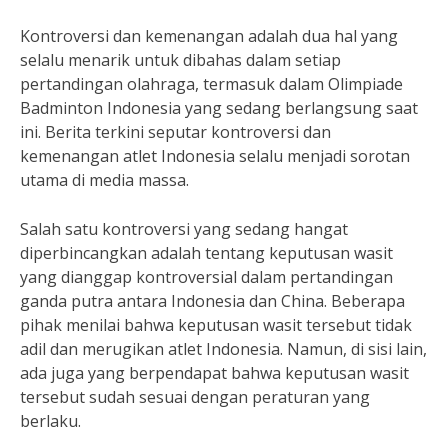
Kontroversi dan kemenangan adalah dua hal yang
selalu menarik untuk dibahas dalam setiap
pertandingan olahraga, termasuk dalam Olimpiade
Badminton Indonesia yang sedang berlangsung saat
ini. Berita terkini seputar kontroversi dan
kemenangan atlet Indonesia selalu menjadi sorotan
utama di media massa.
Salah satu kontroversi yang sedang hangat
diperbincangkan adalah tentang keputusan wasit
yang dianggap kontroversial dalam pertandingan
ganda putra antara Indonesia dan China. Beberapa
pihak menilai bahwa keputusan wasit tersebut tidak
adil dan merugikan atlet Indonesia. Namun, di sisi lain,
ada juga yang berpendapat bahwa keputusan wasit
tersebut sudah sesuai dengan peraturan yang
berlaku.