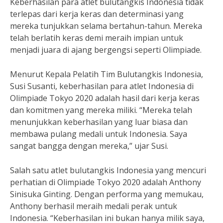
Keberhasilan para atlet bulutangkis Indonesia tidak
terlepas dari kerja keras dan determinasi yang
mereka tunjukkan selama bertahun-tahun. Mereka
telah berlatih keras demi meraih impian untuk
menjadi juara di ajang bergengsi seperti Olimpiade.
Menurut Kepala Pelatih Tim Bulutangkis Indonesia,
Susi Susanti, keberhasilan para atlet Indonesia di
Olimpiade Tokyo 2020 adalah hasil dari kerja keras
dan komitmen yang mereka miliki. “Mereka telah
menunjukkan keberhasilan yang luar biasa dan
membawa pulang medali untuk Indonesia. Saya
sangat bangga dengan mereka,” ujar Susi.
Salah satu atlet bulutangkis Indonesia yang mencuri
perhatian di Olimpiade Tokyo 2020 adalah Anthony
Sinisuka Ginting. Dengan performa yang memukau,
Anthony berhasil meraih medali perak untuk
Indonesia. “Keberhasilan ini bukan hanya milik saya,