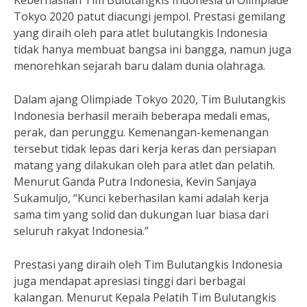
Keberhasilan Tim Bulutangkis Indonesia di Olimpiade
Tokyo 2020 patut diacungi jempol. Prestasi gemilang
yang diraih oleh para atlet bulutangkis Indonesia
tidak hanya membuat bangsa ini bangga, namun juga
menorehkan sejarah baru dalam dunia olahraga.
Dalam ajang Olimpiade Tokyo 2020, Tim Bulutangkis
Indonesia berhasil meraih beberapa medali emas,
perak, dan perunggu. Kemenangan-kemenangan
tersebut tidak lepas dari kerja keras dan persiapan
matang yang dilakukan oleh para atlet dan pelatih.
Menurut Ganda Putra Indonesia, Kevin Sanjaya
Sukamuljo, “Kunci keberhasilan kami adalah kerja
sama tim yang solid dan dukungan luar biasa dari
seluruh rakyat Indonesia.”
Prestasi yang diraih oleh Tim Bulutangkis Indonesia
juga mendapat apresiasi tinggi dari berbagai
kalangan. Menurut Kepala Pelatih Tim Bulutangkis