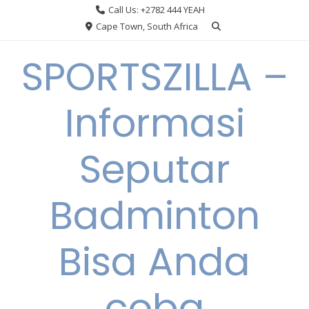
Skip
Call Us: +2782 444 YEAH
to
Cape Town, South Africa
content
SPORTSZILLA –
Informasi
Seputar
Badminton
Bisa Anda
coba