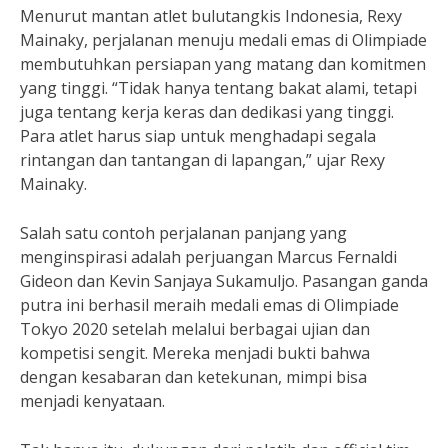
Menurut mantan atlet bulutangkis Indonesia, Rexy
Mainaky, perjalanan menuju medali emas di Olimpiade
membutuhkan persiapan yang matang dan komitmen
yang tinggi. “Tidak hanya tentang bakat alami, tetapi
juga tentang kerja keras dan dedikasi yang tinggi.
Para atlet harus siap untuk menghadapi segala
rintangan dan tantangan di lapangan,” ujar Rexy
Mainaky.
Salah satu contoh perjalanan panjang yang
menginspirasi adalah perjuangan Marcus Fernaldi
Gideon dan Kevin Sanjaya Sukamuljo. Pasangan ganda
putra ini berhasil meraih medali emas di Olimpiade
Tokyo 2020 setelah melalui berbagai ujian dan
kompetisi sengit. Mereka menjadi bukti bahwa
dengan kesabaran dan ketekunan, mimpi bisa
menjadi kenyataan.