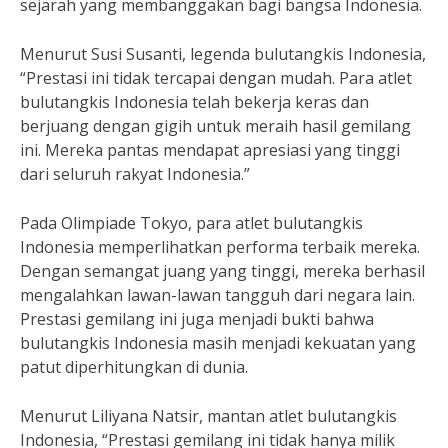
sejarah yang membanggakan bagi bangsa Indonesia.
Menurut Susi Susanti, legenda bulutangkis Indonesia,
“Prestasi ini tidak tercapai dengan mudah. Para atlet
bulutangkis Indonesia telah bekerja keras dan
berjuang dengan gigih untuk meraih hasil gemilang
ini. Mereka pantas mendapat apresiasi yang tinggi
dari seluruh rakyat Indonesia.”
Pada Olimpiade Tokyo, para atlet bulutangkis
Indonesia memperlihatkan performa terbaik mereka.
Dengan semangat juang yang tinggi, mereka berhasil
mengalahkan lawan-lawan tangguh dari negara lain.
Prestasi gemilang ini juga menjadi bukti bahwa
bulutangkis Indonesia masih menjadi kekuatan yang
patut diperhitungkan di dunia.
Menurut Liliyana Natsir, mantan atlet bulutangkis
Indonesia, “Prestasi gemilang ini tidak hanya milik