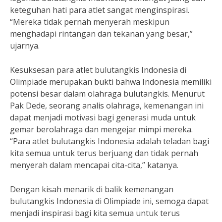
keteguhan hati para atlet sangat menginspirasi.
“Mereka tidak pernah menyerah meskipun
menghadapi rintangan dan tekanan yang besar,”
ujarnya.
Kesuksesan para atlet bulutangkis Indonesia di
Olimpiade merupakan bukti bahwa Indonesia memiliki
potensi besar dalam olahraga bulutangkis. Menurut
Pak Dede, seorang analis olahraga, kemenangan ini
dapat menjadi motivasi bagi generasi muda untuk
gemar berolahraga dan mengejar mimpi mereka.
“Para atlet bulutangkis Indonesia adalah teladan bagi
kita semua untuk terus berjuang dan tidak pernah
menyerah dalam mencapai cita-cita,” katanya.
Dengan kisah menarik di balik kemenangan
bulutangkis Indonesia di Olimpiade ini, semoga dapat
menjadi inspirasi bagi kita semua untuk terus