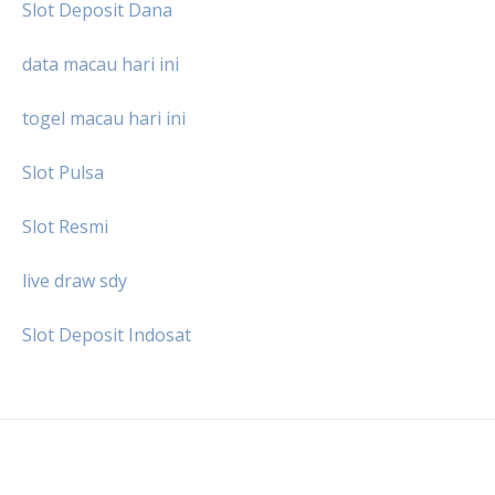
Slot Deposit Dana
data macau hari ini
togel macau hari ini
Slot Pulsa
Slot Resmi
live draw sdy
Slot Deposit Indosat