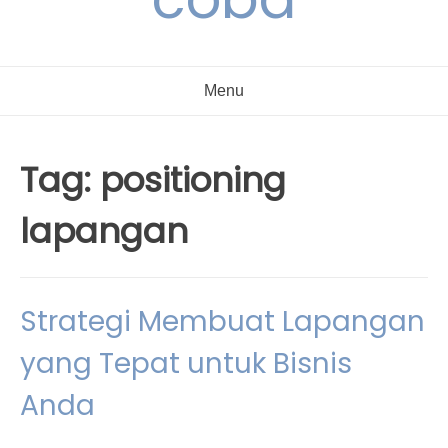
Menu
Tag:
positioning
lapangan
Strategi Membuat Lapangan
yang Tepat untuk Bisnis
Anda