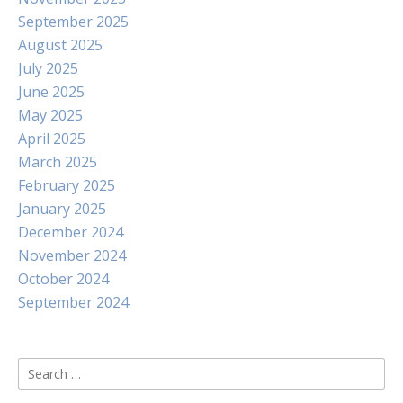
September 2025
August 2025
July 2025
June 2025
May 2025
April 2025
March 2025
February 2025
January 2025
December 2024
November 2024
October 2024
September 2024
Search
for: