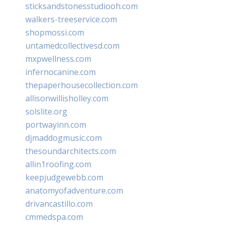
sticksandstonesstudiooh.com
walkers-treeservice.com
shopmossi.com
untamedcollectivesd.com
mxpwellness.com
infernocanine.com
thepaperhousecollection.com
allisonwillisholley.com
solslite.org
portwayinn.com
djmaddogmusic.com
thesoundarchitects.com
allin1roofing.com
keepjudgewebb.com
anatomyofadventure.com
drivancastillo.com
cmmedspa.com