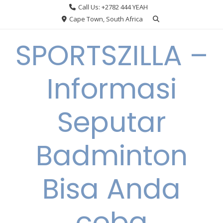
Skip
Call Us: +2782 444 YEAH
to
Cape Town, South Africa
content
SPORTSZILLA –
Informasi
Seputar
Badminton
Bisa Anda
coba