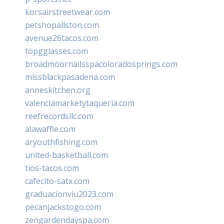
korsairstreetwear.com
petshopallston.com
avenue26tacos.com
topgglasses.com
broadmoornailsspacoloradosprings.com
missblackpasadena.com
anneskitchen.org
valenciamarketytaqueria.com
reefrecordsllc.com
alawaffle.com
aryouthfishing.com
united-basketball.com
tios-tacos.com
cafecito-satx.com
graduacionviu2023.com
pecanjackstogo.com
zengardendayspa.com