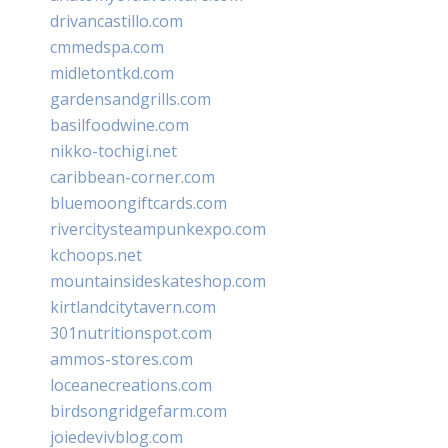
drivancastillo.com
cmmedspa.com
midletontkd.com
gardensandgrills.com
basilfoodwine.com
nikko-tochigi.net
caribbean-corner.com
bluemoongiftcards.com
rivercitysteampunkexpo.com
kchoops.net
mountainsideskateshop.com
kirtlandcitytavern.com
301nutritionspot.com
ammos-stores.com
loceanecreations.com
birdsongridgefarm.com
joiedevivblog.com