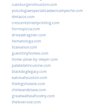
cuesburgershouston.com
psicologiaespecializadaencampeche.com
dmtacos.com
crescentstreetprinting.com
hornopizza.com
driveadragster.com
hematologa.com
lizaivanov.com
guesttinyhomes.com
home-plow-by-meyer.com
palatelatincuisine.com
blackdoglegacy.com
eatvivahouston.com
thebigshowok.com
chimeandstave.com
greatwallseafoodny.com
theloverose.com