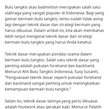
Bulu tangkis atau badminton merupakan salah satu
olahraga yang sangat populer di Indonesia. Bagi yang
gemar bermain bulu tangkis, tentu sudah tidak asing
lagi dengan teknik dasar dan strategi bermain yang
harus dikuasai. Dalam artikel ini, kita akan membahas
lebih lanjut mengenai teknik dasar dan strategi
bermain bulu tangkis yang harus Anda ketahui.
Teknik dasar merupakan pondasi utama dalam
bermain bulu tangkis. Salah satu teknik dasar yang
penting adalah pukulan forehand dan backhand.
Menurut Ahli Bulu Tangkis Indonesia, Susy Susanti,
“Penguasaan teknik dasar seperti pukulan forehand
dan backhand sangat penting untuk meningkatkan
kemampuan bermain bulu tangkis.”
Selain itu, teknik dasar lainnya yang perlu dikuasai
adalah footwork atau gerakan kaki. Menurut Pelatih