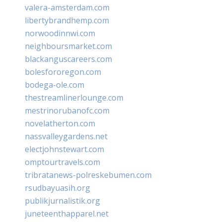
valera-amsterdam.com
libertybrandhemp.com
norwoodinnwi.com
neighboursmarket.com
blackanguscareers.com
bolesfororegon.com
bodega-ole.com
thestreamlinerlounge.com
mestrinorubanofc.com
novelatherton.com
nassvalleygardens.net
electjohnstewart.com
omptourtravels.com
tribratanews-polreskebumen.com
rsudbayuasih.org
publikjurnalistik.org
juneteenthapparel.net