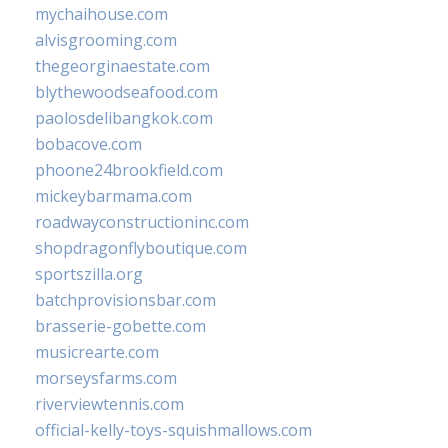
mychaihouse.com
alvisgrooming.com
thegeorginaestate.com
blythewoodseafood.com
paolosdelibangkok.com
bobacove.com
phoone24brookfield.com
mickeybarmama.com
roadwayconstructioninc.com
shopdragonflyboutique.com
sportszilla.org
batchprovisionsbar.com
brasserie-gobette.com
musicrearte.com
morseysfarms.com
riverviewtennis.com
official-kelly-toys-squishmallows.com