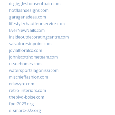
drgiggleshouseofpain.com
hotflashdesigns.com
garagenadeau.com
lifestylechauffeurservice.com
EverNewNails.com
insideoutdecoratingcentre.com
salvatoresinpoint.com
jovialfloralco.com
johnlscotthometeam.com
u-seehomes.com
watersportslagonissi.com
mischieffashion.com
eduwyre.com
retro-interiors.com
theblvd-boise.com
fpet2023.org
e-smart2022.org