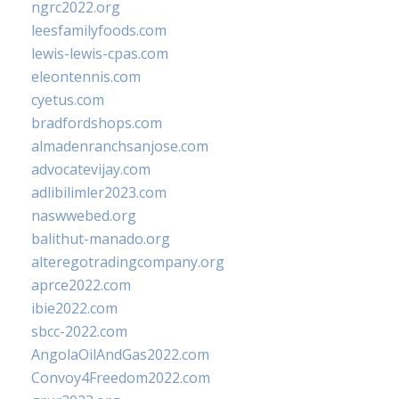
ngrc2022.org
leesfamilyfoods.com
lewis-lewis-cpas.com
eleontennis.com
cyetus.com
bradfordshops.com
almadenranchsanjose.com
advocatevijay.com
adlibilimler2023.com
naswwebed.org
balithut-manado.org
alteregotradingcompany.org
aprce2022.com
ibie2022.com
sbcc-2022.com
AngolaOilAndGas2022.com
Convoy4Freedom2022.com