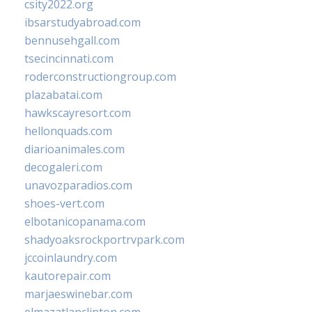
csity2022.org
ibsarstudyabroad.com
bennusehgall.com
tsecincinnati.com
roderconstructiongroup.com
plazabatai.com
hawkscayresort.com
hellonquads.com
diarioanimales.com
decogaleri.com
unavozparadios.com
shoes-vert.com
elbotanicopanama.com
shadyoaksrockportrvpark.com
jccoinlaundry.com
kautorepair.com
marjaeswinebar.com