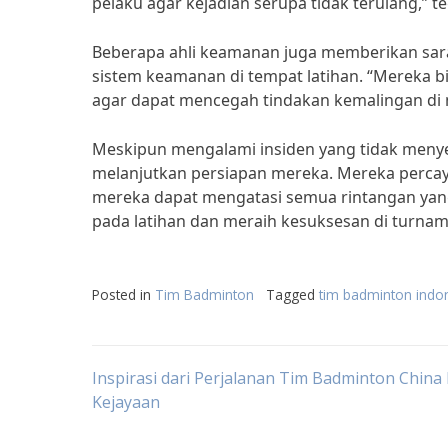
pelaku agar kejadian serupa tidak terulang,” t
Beberapa ahli keamanan juga memberikan sar
sistem keamanan di tempat latihan. “Mereka
agar dapat mencegah tindakan kemalingan di 
Meskipun mengalami insiden yang tidak meny
melanjutkan persiapan mereka. Mereka percay
mereka dapat mengatasi semua rintangan yan
pada latihan dan meraih kesuksesan di turna
Posted in
Tim Badminton
Tagged
tim badminton indo
Post
Inspirasi dari Perjalanan Tim Badminton Chin
Kejayaan
navigation