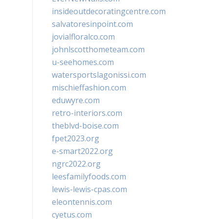
insideoutdecoratingcentre.com
salvatoresinpoint.com
jovialfloralco.com
johnlscotthometeam.com
u-seehomes.com
watersportslagonissi.com
mischieffashion.com
eduwyre.com
retro-interiors.com
theblvd-boise.com
fpet2023.org
e-smart2022.org
ngrc2022.org
leesfamilyfoods.com
lewis-lewis-cpas.com
eleontennis.com
cyetus.com