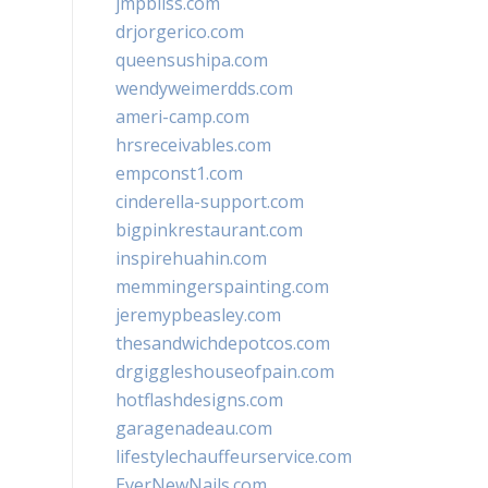
jmpbliss.com
drjorgerico.com
queensushipa.com
wendyweimerdds.com
ameri-camp.com
hrsreceivables.com
empconst1.com
cinderella-support.com
bigpinkrestaurant.com
inspirehuahin.com
memmingerspainting.com
jeremypbeasley.com
thesandwichdepotcos.com
drgiggleshouseofpain.com
hotflashdesigns.com
garagenadeau.com
lifestylechauffeurservice.com
EverNewNails.com