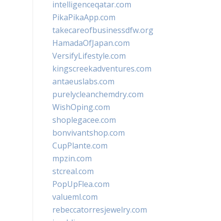
intelligenceqatar.com
PikaPikaApp.com
takecareofbusinessdfw.org
HamadaOfJapan.com
VersifyLifestyle.com
kingscreekadventures.com
antaeuslabs.com
purelycleanchemdry.com
WishOping.com
shoplegacee.com
bonvivantshop.com
CupPlante.com
mpzin.com
stcreal.com
PopUpFlea.com
valueml.com
rebeccatorresjewelry.com