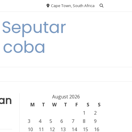
Cape Town, South Africa
 Seputar
 coba
kan
August 2026
M
T
W
T
F
S
S
1
2
3
4
5
6
7
8
9
10
11
12
13
14
15
16