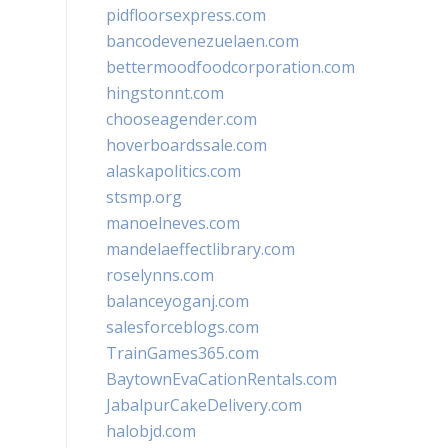
pidfloorsexpress.com
bancodevenezuelaen.com
bettermoodfoodcorporation.com
hingstonnt.com
chooseagender.com
hoverboardssale.com
alaskapolitics.com
stsmp.org
manoelneves.com
mandelaeffectlibrary.com
roselynns.com
balanceyoganj.com
salesforceblogs.com
TrainGames365.com
BaytownEvaCationRentals.com
JabalpurCakeDelivery.com
halobjd.com