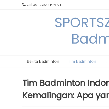
Skip
Call Us: +2782 444 YEAH
to
content
SPORTSZ
Badm
Berita Badminton
Tim Badminton
T
Tim Badminton Indon
Kemalingan: Apa yan