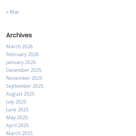
« Mar
Archives
March 2026
February 2026
January 2026
December 2025
November 2025
September 2025
August 2025
July 2025
June 2025
May 2025
April 2025
March 2025