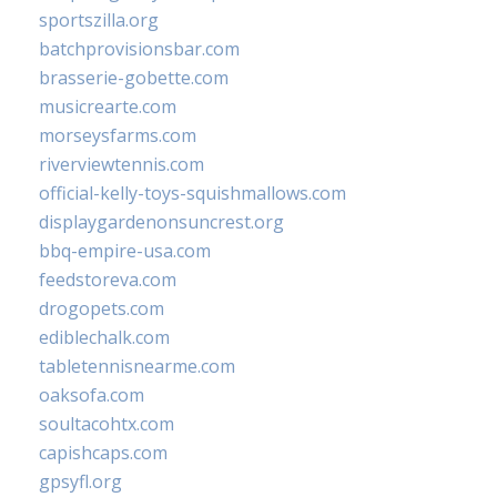
sportszilla.org
batchprovisionsbar.com
brasserie-gobette.com
musicrearte.com
morseysfarms.com
riverviewtennis.com
official-kelly-toys-squishmallows.com
displaygardenonsuncrest.org
bbq-empire-usa.com
feedstoreva.com
drogopets.com
ediblechalk.com
tabletennisnearme.com
oaksofa.com
soultacohtx.com
capishcaps.com
gpsyfl.org