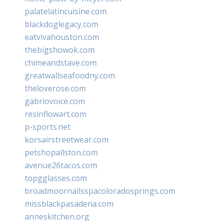
palatelatincuisine.com
blackdoglegacy.com
eatvivahouston.com
thebigshowok.com
chimeandstave.com
greatwallseafoodny.com
theloverose.com
gabriovoice.com
resinflowart.com
p-sports.net
korsairstreetwear.com
petshopallston.com
avenue26tacos.com
topgglasses.com
broadmoornailsspacoloradosprings.com
missblackpasadena.com
anneskitchen.org