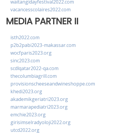
waitangidayfestival2022.com
vacancesscolaires2022.com
MEDIA PARTNER II
isth2022.com
p2b2pabi2023-makassar.com
wocfparis2023.org
sinc2023.com
scdlqatar2022-qa.com
thecolumbiagrill.com
provisionscheeseandwineshoppe.com
khedi2023.org
akademikgeriatri2023.org
marmarapediatri2023.org
emchie2023.org
girisimselradyoloji2022.org
utcd2022.org