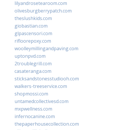
lilyandrosetearoom.com
olivesburgberrypatch.com
theslushkids.com
giobastian.com
glpascensori.com
rifloorepoxy.com
woolleymillingandpaving.com
uptonpvd.com
2troublegrill.com
casateranga.com
sticksandstonesstudiooh.com
walkers-treeservice.com
shopmossi.com
untamedcollectivesd.com
mxpwellness.com
infernocanine.com
thepaperhousecollection.com