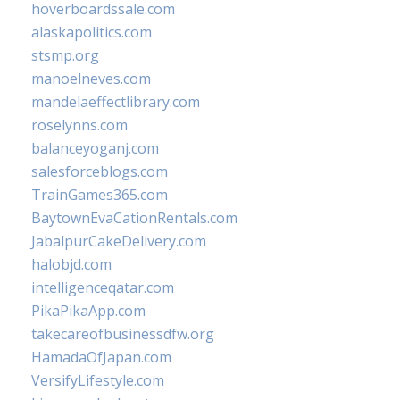
hoverboardssale.com
alaskapolitics.com
stsmp.org
manoelneves.com
mandelaeffectlibrary.com
roselynns.com
balanceyoganj.com
salesforceblogs.com
TrainGames365.com
BaytownEvaCationRentals.com
JabalpurCakeDelivery.com
halobjd.com
intelligenceqatar.com
PikaPikaApp.com
takecareofbusinessdfw.org
HamadaOfJapan.com
VersifyLifestyle.com