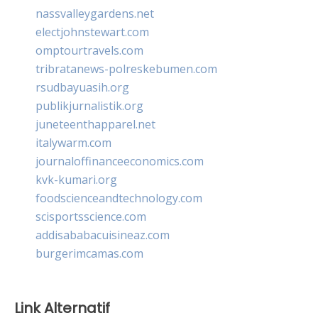
nassvalleygardens.net
electjohnstewart.com
omptourtravels.com
tribratanews-polreskebumen.com
rsudbayuasih.org
publikjurnalistik.org
juneteenthapparel.net
italywarm.com
journaloffinanceeconomics.com
kvk-kumari.org
foodscienceandtechnology.com
scisportsscience.com
addisababacuisineaz.com
burgerimcamas.com
Link Alternatif