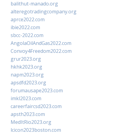
balithut-manado.org
alteregotradingcompany.org
aprce2022.com
ibie2022.com
sbcc-2022.com
AngolaOilAndGas2022.com
Convoy4Freedom2022.com
grur2023.org
hkhk2023.org
napm2023.org
apsdfd2023.org
forumausape2023.com
imkl2023.com
careerfaircsd2023.com
apsth2023.com
MedItRio2023.org
lcicon2023boston.com