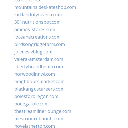
mountainsideskateshop.com
kirtlandcitytavern.com
301nutritionspot.com
ammos-stores.com
loceanecreations.com
birdsongridgefarm.com
joiedevivblog.com
valera-amsterdam.com
libertybrandhemp.com
norwoodinnwi.com
neighboursmarket.com
blackanguscareers.com
bolesfororegon.com
bodega-ole.com
thestreamlinerlounge.com
mestrinorubanofc.com
novelatherton.com