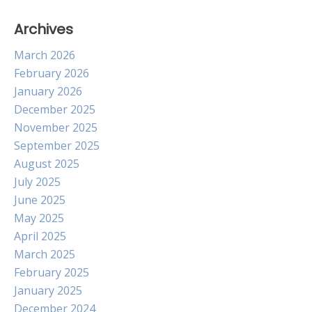
Archives
March 2026
February 2026
January 2026
December 2025
November 2025
September 2025
August 2025
July 2025
June 2025
May 2025
April 2025
March 2025
February 2025
January 2025
December 2024