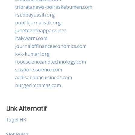
tribratanews-polreskebumen.com
rsudbayuasih.org
publikjurnalistik.org
juneteenthapparel.net
italywarm.com
journaloffinanceeconomics.com
kvk-kumari.org
foodscienceandtechnology.com
scisportsscience.com
addisababacuisineaz.com
burgerimcamas.com
Link Alternatif
Togel HK
Slot Pulsa