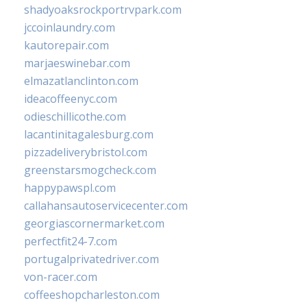
shadyoaksrockportrvpark.com
jccoinlaundry.com
kautorepair.com
marjaeswinebar.com
elmazatlanclinton.com
ideacoffeenyc.com
odieschillicothe.com
lacantinitagalesburg.com
pizzadeliverybristol.com
greenstarsmogcheck.com
happypawspl.com
callahansautoservicecenter.com
georgiascornermarket.com
perfectfit24-7.com
portugalprivatedriver.com
von-racer.com
coffeeshopcharleston.com