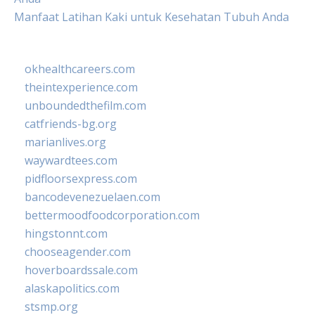
Manfaat Latihan Kaki untuk Kesehatan Tubuh Anda
okhealthcareers.com
theintexperience.com
unboundedthefilm.com
catfriends-bg.org
marianlives.org
waywardtees.com
pidfloorsexpress.com
bancodevenezuelaen.com
bettermoodfoodcorporation.com
hingstonnt.com
chooseagender.com
hoverboardssale.com
alaskapolitics.com
stsmp.org