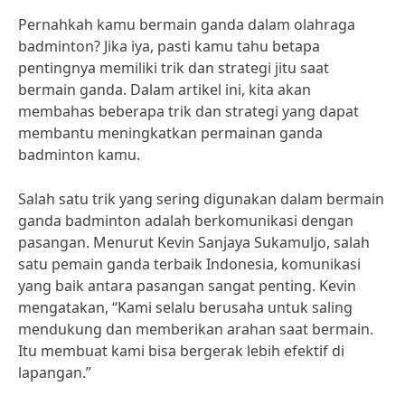
Pernahkah kamu bermain ganda dalam olahraga
badminton? Jika iya, pasti kamu tahu betapa
pentingnya memiliki trik dan strategi jitu saat
bermain ganda. Dalam artikel ini, kita akan
membahas beberapa trik dan strategi yang dapat
membantu meningkatkan permainan ganda
badminton kamu.
Salah satu trik yang sering digunakan dalam bermain
ganda badminton adalah berkomunikasi dengan
pasangan. Menurut Kevin Sanjaya Sukamuljo, salah
satu pemain ganda terbaik Indonesia, komunikasi
yang baik antara pasangan sangat penting. Kevin
mengatakan, “Kami selalu berusaha untuk saling
mendukung dan memberikan arahan saat bermain.
Itu membuat kami bisa bergerak lebih efektif di
lapangan.”