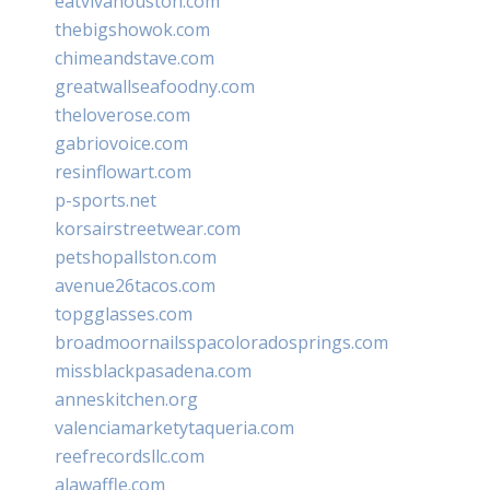
eatvivahouston.com
thebigshowok.com
chimeandstave.com
greatwallseafoodny.com
theloverose.com
gabriovoice.com
resinflowart.com
p-sports.net
korsairstreetwear.com
petshopallston.com
avenue26tacos.com
topgglasses.com
broadmoornailsspacoloradosprings.com
missblackpasadena.com
anneskitchen.org
valenciamarketytaqueria.com
reefrecordsllc.com
alawaffle.com