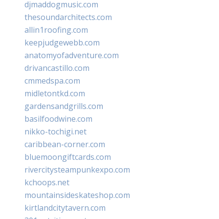
djmaddogmusic.com
thesoundarchitects.com
allin1roofing.com
keepjudgewebb.com
anatomyofadventure.com
drivancastillo.com
cmmedspa.com
midletontkd.com
gardensandgrills.com
basilfoodwine.com
nikko-tochigi.net
caribbean-corner.com
bluemoongiftcards.com
rivercitysteampunkexpo.com
kchoops.net
mountainsideskateshop.com
kirtlandcitytavern.com