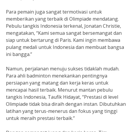
Para pemain juga sangat termotivasi untuk
memberikan yang terbaik di Olimpiade mendatang.
Pebulu tangkis Indonesia terkenal, Jonatan Christie,
mengatakan, “Kami semua sangat bersemangat dan
siap untuk bertarung di Paris. Kami ingin membawa
pulang medali untuk Indonesia dan membuat bangsa
ini bangga.”
Namun, perjalanan menuju sukses tidaklah mudah.
Para ahli badminton menekankan pentingnya
persiapan yang matang dan kerja keras untuk
mencapai hasil terbaik. Menurut mantan pebulu
tangkis Indonesia, Taufik Hidayat, “Prestasi di level
Olimpiade tidak bisa diraih dengan instan. Dibutuhkan
latihan yang terus-menerus dan fokus yang tinggi
untuk meraih prestasi terbaik.”