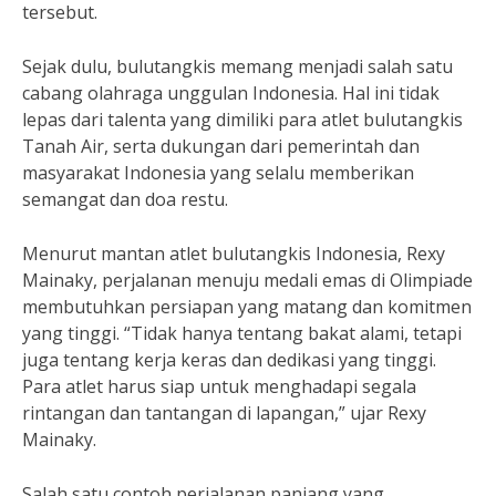
tersebut.
Sejak dulu, bulutangkis memang menjadi salah satu
cabang olahraga unggulan Indonesia. Hal ini tidak
lepas dari talenta yang dimiliki para atlet bulutangkis
Tanah Air, serta dukungan dari pemerintah dan
masyarakat Indonesia yang selalu memberikan
semangat dan doa restu.
Menurut mantan atlet bulutangkis Indonesia, Rexy
Mainaky, perjalanan menuju medali emas di Olimpiade
membutuhkan persiapan yang matang dan komitmen
yang tinggi. “Tidak hanya tentang bakat alami, tetapi
juga tentang kerja keras dan dedikasi yang tinggi.
Para atlet harus siap untuk menghadapi segala
rintangan dan tantangan di lapangan,” ujar Rexy
Mainaky.
Salah satu contoh perjalanan panjang yang