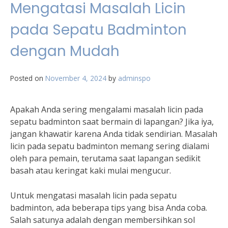
Mengatasi Masalah Licin
pada Sepatu Badminton
dengan Mudah
Posted on
November 4, 2024
by
adminspo
Apakah Anda sering mengalami masalah licin pada
sepatu badminton saat bermain di lapangan? Jika iya,
jangan khawatir karena Anda tidak sendirian. Masalah
licin pada sepatu badminton memang sering dialami
oleh para pemain, terutama saat lapangan sedikit
basah atau keringat kaki mulai mengucur.
Untuk mengatasi masalah licin pada sepatu
badminton, ada beberapa tips yang bisa Anda coba.
Salah satunya adalah dengan membersihkan sol