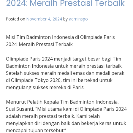
2024: Meraih Prestasi Terbaik
Posted on
November 4, 2024
by
adminspo
Misi Tim Badminton Indonesia di Olimpiade Paris
2024: Meraih Prestasi Terbaik
Olimpiade Paris 2024 menjadi target besar bagi Tim
Badminton Indonesia untuk meraih prestasi terbaik.
Setelah sukses meraih medali emas dan medali perak
di Olimpiade Tokyo 2020, tim ini bertekad untuk
mengulang sukses mereka di Paris.
Menurut Pelatih Kepala Tim Badminton Indonesia,
Susi Susanti, “Misi utama kami di Olimpiade Paris 2024
adalah meraih prestasi terbaik. Kami telah
menyiapkan diri dengan baik dan bekerja keras untuk
mencapai tujuan tersebut.”