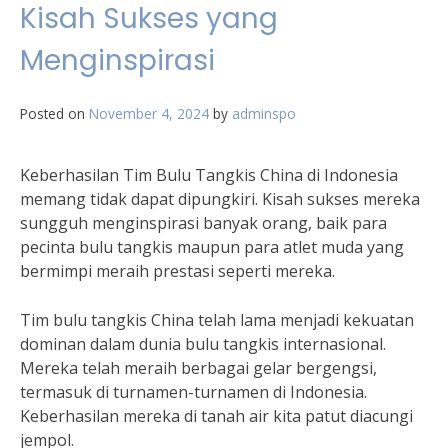
Kisah Sukses yang
Menginspirasi
Posted on
November 4, 2024
by
adminspo
Keberhasilan Tim Bulu Tangkis China di Indonesia
memang tidak dapat dipungkiri. Kisah sukses mereka
sungguh menginspirasi banyak orang, baik para
pecinta bulu tangkis maupun para atlet muda yang
bermimpi meraih prestasi seperti mereka.
Tim bulu tangkis China telah lama menjadi kekuatan
dominan dalam dunia bulu tangkis internasional.
Mereka telah meraih berbagai gelar bergengsi,
termasuk di turnamen-turnamen di Indonesia.
Keberhasilan mereka di tanah air kita patut diacungi
jempol.