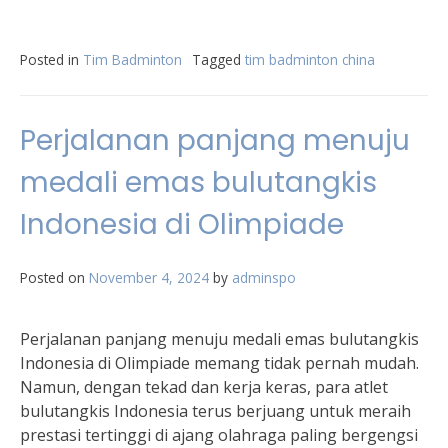
Posted in
Tim Badminton
Tagged
tim badminton china
Perjalanan panjang menuju
medali emas bulutangkis
Indonesia di Olimpiade
Posted on
November 4, 2024
by
adminspo
Perjalanan panjang menuju medali emas bulutangkis
Indonesia di Olimpiade memang tidak pernah mudah.
Namun, dengan tekad dan kerja keras, para atlet
bulutangkis Indonesia terus berjuang untuk meraih
prestasi tertinggi di ajang olahraga paling bergengsi