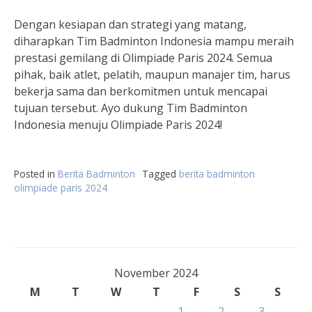
Dengan kesiapan dan strategi yang matang,
diharapkan Tim Badminton Indonesia mampu meraih
prestasi gemilang di Olimpiade Paris 2024. Semua
pihak, baik atlet, pelatih, maupun manajer tim, harus
bekerja sama dan berkomitmen untuk mencapai
tujuan tersebut. Ayo dukung Tim Badminton
Indonesia menuju Olimpiade Paris 2024!
Posted in
Berita Badminton
Tagged
berita badminton
olimpiade paris 2024
November 2024
M
T
W
T
F
S
S
1
2
3