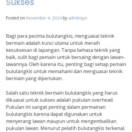
Sukses
Posted on
November 4, 2024
by
adminspo
Bagi para pecinta bulutangkis, menguasai teknik
bermain adalah kunci utama untuk meraih
kesuksesan di lapangan. Tanpa behasa teknik yang
baik, sulit bagi pemain untuk bersaing dengan lawan-
lawannya. Oleh karena itu, penting bagi setiap pemain
bulutangkis untuk memahami dan menguasai teknik
bermain yang diperlukan.
Salah satu teknik bermain bulutangkis yang harus
dikuasai untuk sukses adalah pukulan overhead.
Pukulan ini sangat penting dalam permainan
bulutangkis karena dapat digunakan untuk
menyerang lawan maupun untuk mengembalikan
pukulan lawan. Menurut pelatih bulutangkis terkenal,