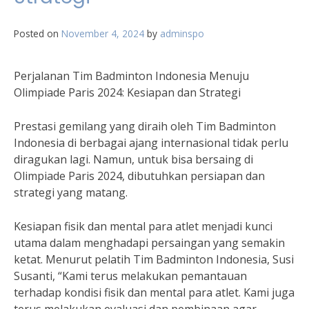
Posted on
November 4, 2024
by
adminspo
Perjalanan Tim Badminton Indonesia Menuju
Olimpiade Paris 2024: Kesiapan dan Strategi
Prestasi gemilang yang diraih oleh Tim Badminton
Indonesia di berbagai ajang internasional tidak perlu
diragukan lagi. Namun, untuk bisa bersaing di
Olimpiade Paris 2024, dibutuhkan persiapan dan
strategi yang matang.
Kesiapan fisik dan mental para atlet menjadi kunci
utama dalam menghadapi persaingan yang semakin
ketat. Menurut pelatih Tim Badminton Indonesia, Susi
Susanti, “Kami terus melakukan pemantauan
terhadap kondisi fisik dan mental para atlet. Kami juga