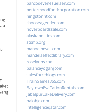
bancodevenezuelaen.com
bettermoodfoodcorporation.com
hingstonnt.com
ong
chooseagender.com
iap
hoverboardssale.com
alaskapolitics.com
stsmp.org
manoelneves.com
ia
mandelaeffectlibrary.com
roselynns.com
balanceyoganj.com
salesforceblogs.com
am
TrainGames365.com
raket
BaytownEvaCationRentals.com
 yang
JabalpurCakeDelivery.com
halobjd.com
intelligenceqatar.com