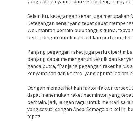
yang paling nyaman dan sesuai dengan gaya b
Selain itu, ketegangan senar juga merupakan f
Ketegangan senar yang tepat dapat mempenga
Wei, mantan pemain bulu tangkis dunia, “Saya
pertandingan untuk memastikan performa terb
Panjang pegangan raket juga perlu dipertimba
panjang dapat memengaruhi teknik dan kenyam
ganda putra, “Panjang pegangan raket harus 
kenyamanan dan kontrol yang optimal dalam b
Dengan memperhatikan faktor-faktor tersebu
dapat menemukan raket badminton yang tepa
bermain. Jadi, jangan ragu untuk mencari saran
yang sesuai dengan Anda. Semoga artikel ini
tepat!