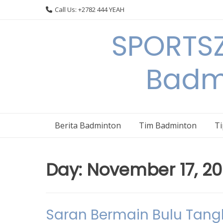
Skip
Call Us: +2782 444 YEAH
to
content
SPORTSZ
Badm
Berita Badminton
Tim Badminton
T
Day:
November 17, 2
Saran Bermain Bulu Tang