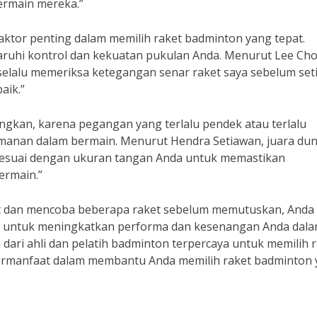
ermain mereka.”
aktor penting dalam memilih raket badminton yang tepat.
ruhi kontrol dan kekuatan pukulan Anda. Menurut Lee Ch
 selalu memeriksa ketegangan senar raket saya sebelum set
aik.”
ngkan, karena pegangan yang terlalu pendek atau terlalu
anan dalam bermain. Menurut Hendra Setiawan, juara dun
sesuai dengan ukuran tangan Anda untuk memastikan
ermain.”
t dan mencoba beberapa raket sebelum memutuskan, Anda
t untuk meningkatkan performa dan kesenangan Anda dal
 dari ahli dan pelatih badminton terpercaya untuk memilih 
 bermanfaat dalam membantu Anda memilih raket badminton