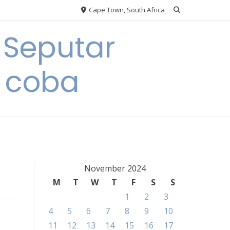
Cape Town, South Africa
 Seputar
 coba
November 2024
M
T
W
T
F
S
S
1
2
3
4
5
6
7
8
9
10
11
12
13
14
15
16
17