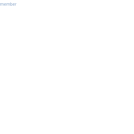
remember