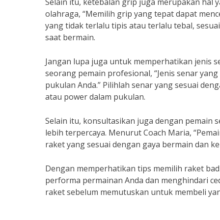
Selain itu, ketebalan grip juga merupakan hal y
olahraga, “Memilih grip yang tepat dapat menc
yang tidak terlalu tipis atau terlalu tebal, s
saat bermain.
Jangan lupa juga untuk memperhatikan jenis s
seorang pemain profesional, “Jenis senar ya
pukulan Anda.” Pilihlah senar yang sesuai de
atau power dalam pukulan.
Selain itu, konsultasikan juga dengan pemain 
lebih terpercaya. Menurut Coach Maria, “Pem
raket yang sesuai dengan gaya bermain dan k
Dengan memperhatikan tips memilih raket badm
performa permainan Anda dan menghindari ced
raket sebelum memutuskan untuk membeli yang