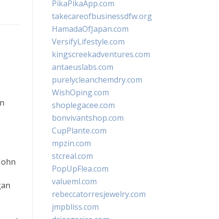
PikaPikaApp.com
takecareofbusinessdfw.org
HamadaOfJapan.com
VersifyLifestyle.com
kingscreekadventures.com
antaeuslabs.com
purelycleanchemdry.com
WishOping.com
an
shoplegacee.com
bonvivantshop.com
CupPlante.com
mpzin.com
stcreal.com
John
PopUpFlea.com
valueml.com
gan
rebeccatorresjewelry.com
jmpbliss.com