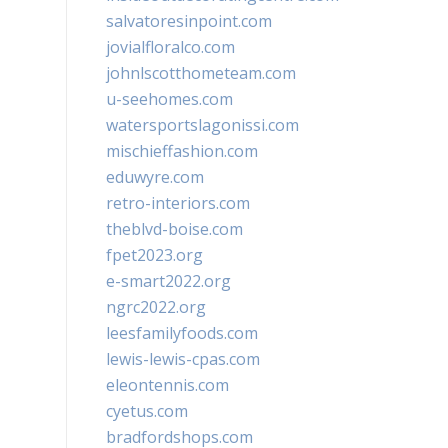
salvatoresinpoint.com
jovialfloralco.com
johnlscotthometeam.com
u-seehomes.com
watersportslagonissi.com
mischieffashion.com
eduwyre.com
retro-interiors.com
theblvd-boise.com
fpet2023.org
e-smart2022.org
ngrc2022.org
leesfamilyfoods.com
lewis-lewis-cpas.com
eleontennis.com
cyetus.com
bradfordshops.com