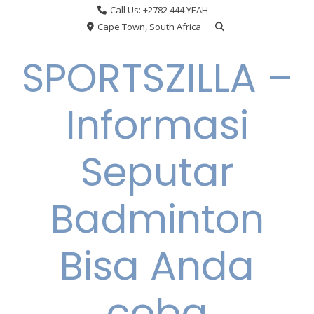
Skip
Call Us: +2782 444 YEAH
to
Cape Town, South Africa
content
SPORTSZILLA –
Informasi
Seputar
Badminton
Bisa Anda
coba