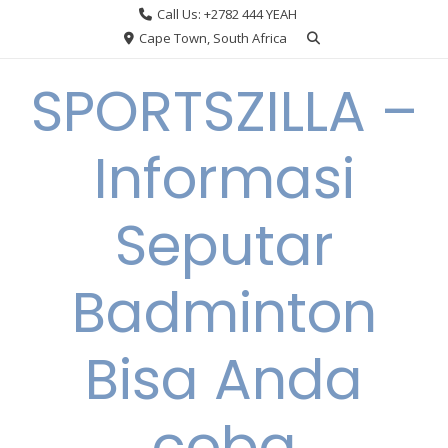
Skip
Call Us: +2782 444 YEAH
to
Cape Town, South Africa
content
SPORTSZILLA –
Informasi
Seputar
Badminton
Bisa Anda
coba