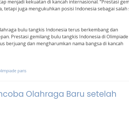
p menjadi kekuatan di kancah internasional. “Prestasi gem
 tetapi juga mengukuhkan posisi Indonesia sebagai salah 
lahraga bulu tangkis Indonesia terus berkembang dan
epan. Prestasi gemilang bulu tangkis Indonesia di Olimpiade
terus berjuang dan mengharumkan nama bangsa di kancah
limpiade paris
encoba Olahraga Baru setelah