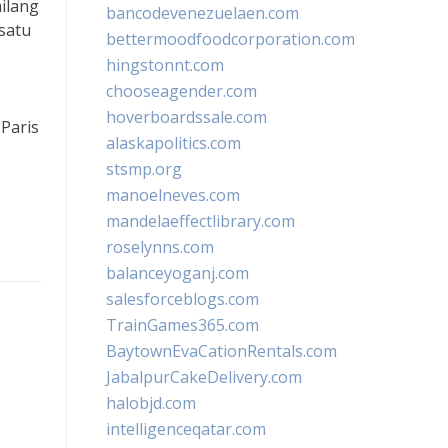
ilang
bancodevenezuelaen.com
satu
bettermoodfoodcorporation.com
hingstonnt.com
chooseagender.com
hoverboardssale.com
 Paris
alaskapolitics.com
stsmp.org
manoelneves.com
mandelaeffectlibrary.com
roselynns.com
balanceyoganj.com
salesforceblogs.com
TrainGames365.com
BaytownEvaCationRentals.com
JabalpurCakeDelivery.com
halobjd.com
intelligenceqatar.com