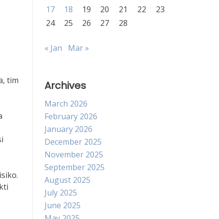
17
18
19
20
21
22
23
24
25
26
27
28
« Jan
Mar »
, tim
Archives
March 2026
a
February 2026
January 2026
i
December 2025
November 2025
September 2025
siko.
August 2025
kti
July 2025
June 2025
May 2025