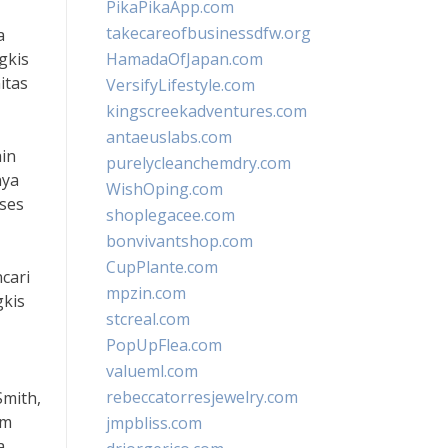
PikaPikaApp.com
takecareofbusinessdfw.org
a
gkis
HamadaOfJapan.com
itas
VersifyLifestyle.com
kingscreekadventures.com
antaeuslabs.com
ain
purelycleanchemdry.com
nya
WishOping.com
kses
shoplegacee.com
bonvivantshop.com
CupPlante.com
cari
mpzin.com
gkis
stcreal.com
PopUpFlea.com
valueml.com
rebeccatorresjewelry.com
Smith,
am
jmpbliss.com
a