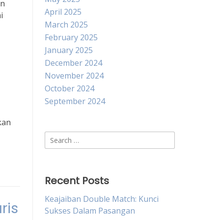
an
April 2025
i
March 2025
February 2025
January 2025
December 2024
November 2024
October 2024
September 2024
kan
Search
for:
Recent Posts
Keajaiban Double Match: Kunci
ris
Sukses Dalam Pasangan