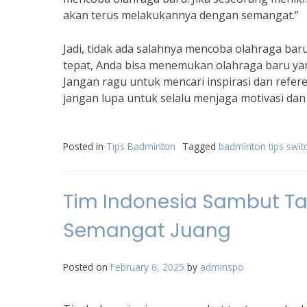
akan terus melakukannya dengan semangat.”
Jadi, tidak ada salahnya mencoba olahraga bar
tepat, Anda bisa menemukan olahraga baru y
Jangan ragu untuk mencari inspirasi dan refere
jangan lupa untuk selalu menjaga motivasi da
Posted in
Tips Badminton
Tagged
badminton tips swit
Tim Indonesia Sambut T
Semangat Juang
Posted on
February 6, 2025
by
adminspo