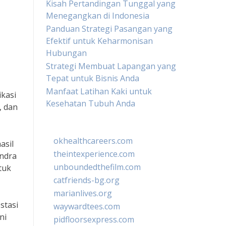
Kisah Pertandingan Tunggal yang
Menegangkan di Indonesia
Panduan Strategi Pasangan yang
Efektif untuk Keharmonisan
Hubungan
Strategi Membuat Lapangan yang
Tepat untuk Bisnis Anda
Manfaat Latihan Kaki untuk
ikasi
Kesehatan Tubuh Anda
, dan
okhealthcareers.com
asil
theintexperience.com
endra
unboundedthefilm.com
tuk
catfriends-bg.org
marianlives.org
stasi
waywardtees.com
ni
pidfloorsexpress.com