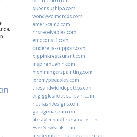
drjorgerico.com
queensushipa.com
wendyweimerdds.com
g
ameri-camp.com
nda.
hrsreceivables.com
an
empconst1.com
cinderella-support.com
bigpinkrestaurant.com
inspirehuahin.com
memmingerspainting.com
jeremypbeasley.com
an
thesandwichdepotcos.com
drgiggleshouseofpain.com
hotflashdesigns.com
garagenadeau.com
lifestylechauffeurservice.com
EverNewNails.com
insideoutdecoratingcentre.com