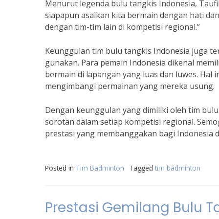
Menurut legenda bulu tangkis Indonesia, Taufi
siapapun asalkan kita bermain dengan hati da
dengan tim-tim lain di kompetisi regional.”
Keunggulan tim bulu tangkis Indonesia juga te
gunakan. Para pemain Indonesia dikenal memi
bermain di lapangan yang luas dan luwes. Hal 
mengimbangi permainan yang mereka usung.
Dengan keunggulan yang dimiliki oleh tim bulu 
sorotan dalam setiap kompetisi regional. Sem
prestasi yang membanggakan bagi Indonesia di
Posted in
Tim Badminton
Tagged
tim badminton
Prestasi Gemilang Bulu T