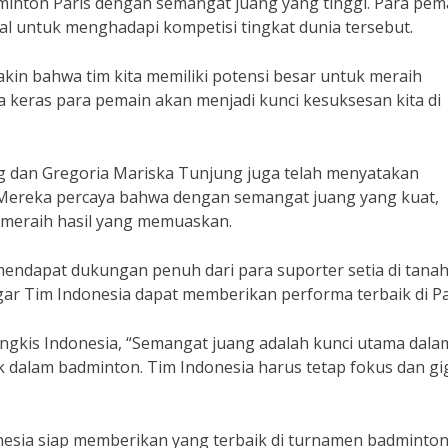
inton Paris dengan semangat juang yang tinggi. Para pem
al untuk menghadapi kompetisi tingkat dunia tersebut.
akin bahwa tim kita memiliki potensi besar untuk meraih
 keras para pemain akan menjadi kunci kesuksesan kita di
g dan Gregoria Mariska Tunjung juga telah menyatakan
 Mereka percaya bahwa dengan semangat juang yang kuat,
 meraih hasil yang memuaskan.
endapat dukungan penuh dari para suporter setia di tanah 
r Tim Indonesia dapat memberikan performa terbaik di Pa
angkis Indonesia, “Semangat juang adalah kunci utama dala
k dalam badminton. Tim Indonesia harus tetap fokus dan gi
nesia siap memberikan yang terbaik di turnamen badminto