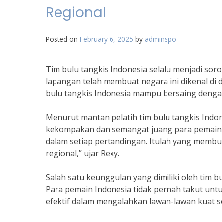
Regional
Posted on
February 6, 2025
by
adminspo
Tim bulu tangkis Indonesia selalu menjadi sor
lapangan telah membuat negara ini dikenal di d
bulu tangkis Indonesia mampu bersaing dengan
Menurut mantan pelatih tim bulu tangkis Indon
kekompakan dan semangat juang para pemain.
dalam setiap pertandingan. Itulah yang membu
regional,” ujar Rexy.
Salah satu keunggulan yang dimiliki oleh tim b
Para pemain Indonesia tidak pernah takut untu
efektif dalam mengalahkan lawan-lawan kuat s