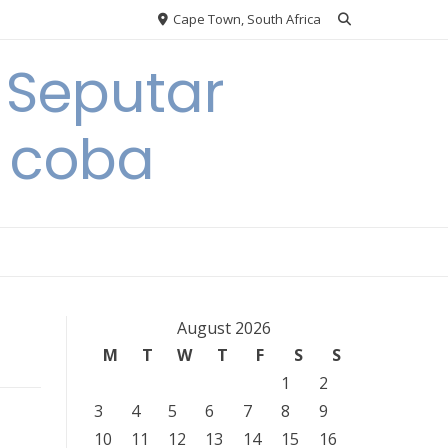
Cape Town, South Africa
 Seputar
 coba
August 2026
M
T
W
T
F
S
S
1
2
3
4
5
6
7
8
9
10
11
12
13
14
15
16