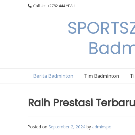
Skip
Call Us: +2782 444 YEAH
to
content
SPORTSZ
Badm
Berita Badminton
Tim Badminton
T
Raih Prestasi Terbaru
Posted on
September 2, 2024
by
adminspo