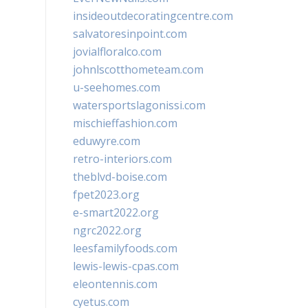
insideoutdecoratingcentre.com
salvatoresinpoint.com
jovialfloralco.com
johnlscotthometeam.com
u-seehomes.com
watersportslagonissi.com
mischieffashion.com
eduwyre.com
retro-interiors.com
theblvd-boise.com
fpet2023.org
e-smart2022.org
ngrc2022.org
leesfamilyfoods.com
lewis-lewis-cpas.com
eleontennis.com
cyetus.com