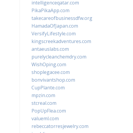
intelligenceqatar.com
PikaPikaApp.com
takecareofbusinessdfw.org
HamadaOfJapan.com
VersifyLifestyle.com
kingscreekadventures.com
antaeuslabs.com
purelycleanchemdry.com
WishOping.com
shoplegacee.com
bonvivantshop.com
CupPlante.com
mpzin.com
stcreal.com
PopUpFlea.com
valueml.com
rebeccatorresjewelry.com