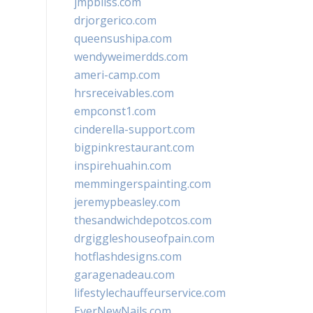
jmpbliss.com
drjorgerico.com
queensushipa.com
wendyweimerdds.com
ameri-camp.com
hrsreceivables.com
empconst1.com
cinderella-support.com
bigpinkrestaurant.com
inspirehuahin.com
memmingerspainting.com
jeremypbeasley.com
thesandwichdepotcos.com
drgiggleshouseofpain.com
hotflashdesigns.com
garagenadeau.com
lifestylechauffeurservice.com
EverNewNails.com