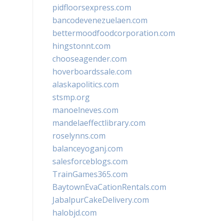
pidfloorsexpress.com
bancodevenezuelaen.com
bettermoodfoodcorporation.com
hingstonnt.com
chooseagender.com
hoverboardssale.com
alaskapolitics.com
stsmp.org
manoelneves.com
mandelaeffectlibrary.com
roselynns.com
balanceyoganj.com
salesforceblogs.com
TrainGames365.com
BaytownEvaCationRentals.com
JabalpurCakeDelivery.com
halobjd.com