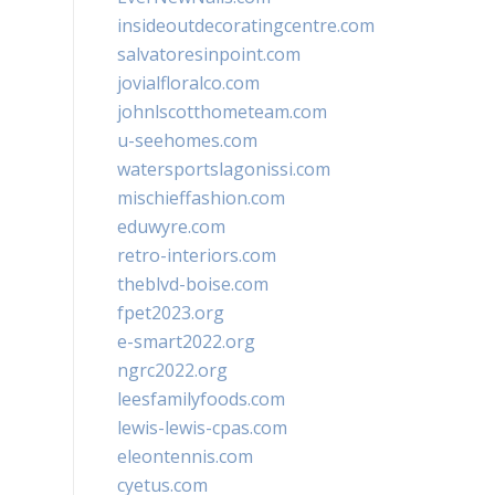
insideoutdecoratingcentre.com
salvatoresinpoint.com
jovialfloralco.com
johnlscotthometeam.com
u-seehomes.com
watersportslagonissi.com
mischieffashion.com
eduwyre.com
retro-interiors.com
theblvd-boise.com
fpet2023.org
e-smart2022.org
ngrc2022.org
leesfamilyfoods.com
lewis-lewis-cpas.com
eleontennis.com
cyetus.com