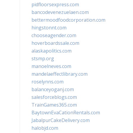
pidfloorsexpress.com
bancodevenezuelaen.com
bettermoodfoodcorporation.com
hingstonnt.com
chooseagender.com
hoverboardssale.com
alaskapolitics.com
stsmp.org
manoelneves.com
mandelaeffectlibrary.com
roselynns.com
balanceyoganj.com
salesforceblogs.com
TrainGames365.com
BaytownEvaCationRentals.com
JabalpurCakeDelivery.com
halobjd.com