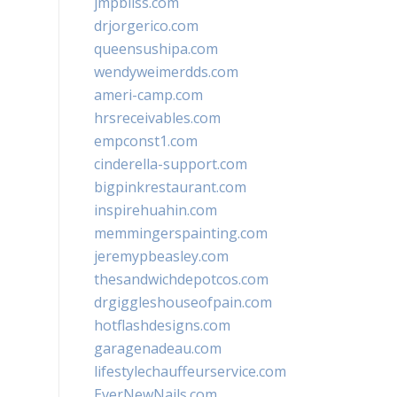
jmpbliss.com
drjorgerico.com
queensushipa.com
wendyweimerdds.com
ameri-camp.com
hrsreceivables.com
empconst1.com
cinderella-support.com
bigpinkrestaurant.com
inspirehuahin.com
memmingerspainting.com
jeremypbeasley.com
thesandwichdepotcos.com
drgiggleshouseofpain.com
hotflashdesigns.com
garagenadeau.com
lifestylechauffeurservice.com
EverNewNails.com