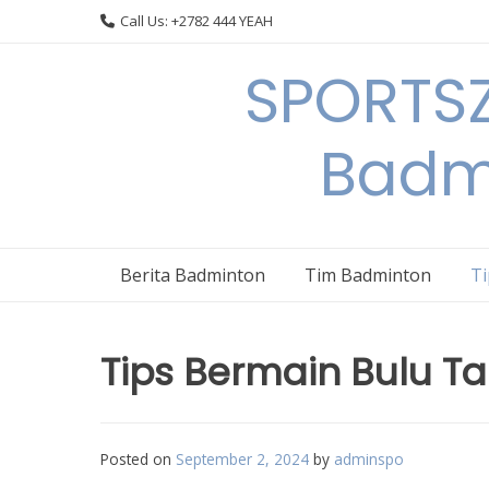
Skip
Call Us: +2782 444 YEAH
to
content
SPORTSZ
Badm
Berita Badminton
Tim Badminton
T
Tips Bermain Bulu T
Posted on
September 2, 2024
by
adminspo