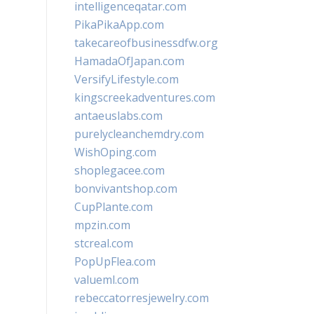
intelligenceqatar.com
PikaPikaApp.com
takecareofbusinessdfw.org
HamadaOfJapan.com
VersifyLifestyle.com
kingscreekadventures.com
antaeuslabs.com
purelycleanchemdry.com
WishOping.com
shoplegacee.com
bonvivantshop.com
CupPlante.com
mpzin.com
stcreal.com
PopUpFlea.com
valueml.com
rebeccatorresjewelry.com